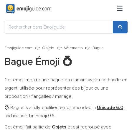
☰
Emojiguide.com
Objets
Vêtements
Bague
Bague Émoji
💍
Cet emoji montre une bague en diamant avec une bande en
argent, utilisée pour représenter des bijoux ou une
proposition / fiançailles / mariage.
Bague is a fully-qualified emoji encoded in
Unicode 6.0
,
💍
and included in Emoji 0.6.
Cet émoji fait partie de
Objets
et est regroupé avec