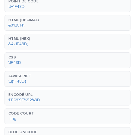
POINT DE CODE
U+1F48D
HTML (DÉCIMAL)
&#128141;
HTML (HEX)
&#x1F48D;
CSS
\1F48D
JAVASCRIPT
\u{1F48D}
ENCODÉ URL
%F0%9F%92%8D
CODE COURT
:ring:
BLOC UNICODE