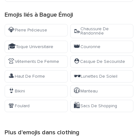
Emojis liés à Bague Émoji
💎
Chaussure De
🥾
Pierre Précieuse
Randonnée
🎓
👑
Toque Universitaire
Couronne
👚
⛑️
Vêtements De Femme
Casque De Secouriste
🎩
🕶️
Haut De Forme
Lunettes De Soleil
👙
🧥
Bikini
Manteau
🧣
🛍️
Foulard
Sacs De Shopping
Plus d'emojis dans
clothing