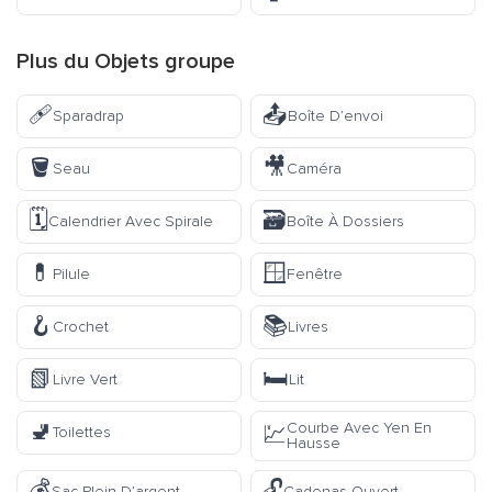
Plus du
Objets
groupe
🩹
📤
Sparadrap
Boîte D’envoi
🪣
🎥
Seau
Caméra
🗓️
🗃️
Calendrier Avec Spirale
Boîte À Dossiers
💊
🪟
Pilule
Fenêtre
🪝
📚
Crochet
Livres
📗
🛏️
Livre Vert
Lit
🚽
Courbe Avec Yen En
💹
Toilettes
Hausse
💰
🔓
Sac Plein D’argent
Cadenas Ouvert