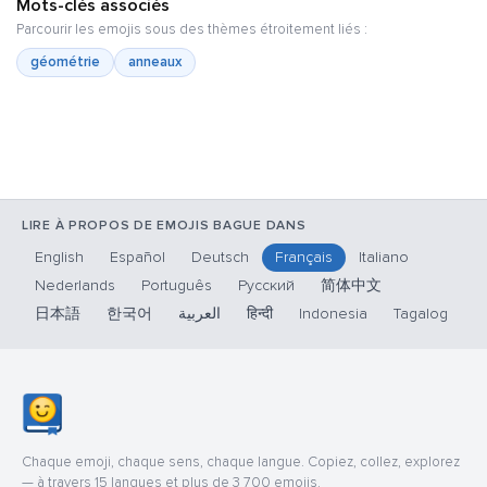
Mots-clés associés
Parcourir les emojis sous des thèmes étroitement liés :
géométrie
anneaux
LIRE À PROPOS DE EMOJIS BAGUE DANS
English
Español
Deutsch
Français
Italiano
Nederlands
Português
Русский
简体中文
日本語
한국어
العربية
हिन्दी
Indonesia
Tagalog
Chaque emoji, chaque sens, chaque langue. Copiez, collez, explorez
— à travers 15 langues et plus de 3 700 emojis.