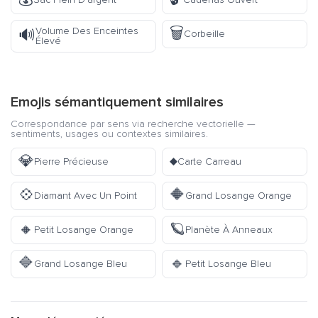
🗑️
Volume Des Enceintes
🔊
Corbeille
Élevé
Emojis sémantiquement similaires
Correspondance par sens via recherche vectorielle —
sentiments, usages ou contextes similaires.
💎
♦️
Pierre Précieuse
Carte Carreau
💠
🔶
Diamant Avec Un Point
Grand Losange Orange
🔸
🪐
Petit Losange Orange
Planète À Anneaux
🔷
🔹
Grand Losange Bleu
Petit Losange Bleu