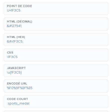
POINT DE CODE
U+1F3C5
HTML (DÉCIMAL)
&#127941;
HTML (HEX)
&#x1F3C5;
CSS
\1F3C5
JAVASCRIPT
\u{1F3C5}
ENCODÉ URL
%F0%9F%8F%85
CODE COURT
:sports_medal: