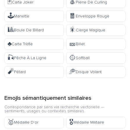
🃏
🥌
Carte Joker
Pierre De Curling
🕹️
🧧
Manette
Enveloppe Rouge
🎱
🎇
Boule De Billard
Cierge Magique
♣️
🎫
Carte Trèfle
Billet
🎣
🥎
Pêche À La Ligne
Softball
🧨
🥏
Pétard
Disque Volant
Emojis sémantiquement similaires
Correspondance par sens via recherche vectorielle —
sentiments, usages ou contextes similaires.
🥇
🎖️
Médaille D’or
Médaille Militaire