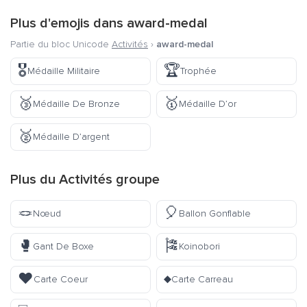
Plus d'emojis dans
award-medal
Partie du bloc Unicode
Activités
›
award-medal
🎖️
🏆
Médaille Militaire
Trophée
🥉
🥇
Médaille De Bronze
Médaille D’or
🥈
Médaille D’argent
Plus du
Activités
groupe
🪢
🎈
Nœud
Ballon Gonflable
🥊
🎏
Gant De Boxe
Koinobori
♥️
♦️
Carte Coeur
Carte Carreau