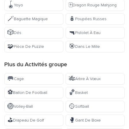
🪀
🀄
Yoyo
Dragon Rouge Mahjong
🪄
🪆
Baguette Magique
Poupées Russes
🎲
🔫
Dés
Pistolet À Eau
🧩
🎯
Pièce De Puzzle
Dans Le Mille
Plus du
Activités
groupe
🥅
🎋
Cage
Arbre À Vœux
⚽
🏀
Ballon De Football
Basket
🏐
🥎
Volley-Ball
Softball
⛳
🥊
Drapeau De Golf
Gant De Boxe