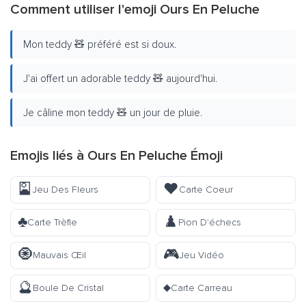
Comment utiliser l'emoji Ours En Peluche
Mon teddy 🧸 préféré est si doux.
J'ai offert un adorable teddy 🧸 aujourd'hui.
Je câline mon teddy 🧸 un jour de pluie.
Emojis liés à Ours En Peluche Émoji
🎴
♥️
Jeu Des Fleurs
Carte Coeur
♣️
♟️
Carte Trèfle
Pion D'échecs
🧿
🎮
Mauvais Œil
Jeu Vidéo
🔮
♦️
Boule De Cristal
Carte Carreau