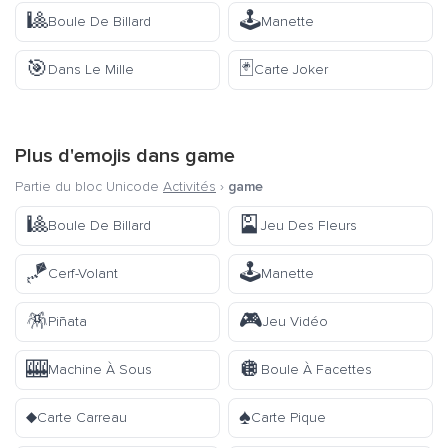
🎱
🕹️
Boule De Billard
Manette
🎯
🃏
Dans Le Mille
Carte Joker
Plus d'emojis dans
game
Partie du bloc Unicode
Activités
›
game
🎱
🎴
Boule De Billard
Jeu Des Fleurs
🪁
🕹️
Cerf-Volant
Manette
🪅
🎮
Piñata
Jeu Vidéo
🎰
🪩
Machine À Sous
Boule À Facettes
♦️
♠️
Carte Carreau
Carte Pique