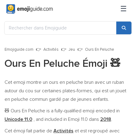
☰
Emojiguide.com
Activités
Jeu
Ours En Peluche
Ours En Peluche Émoji
🧸
Cet emoji montre un ours en peluche brun avec un ruban
autour du cou sur certaines plates-formes, qui est un jouet
en peluche commun gardé par de jeunes enfants.
Ours En Peluche is a fully-qualified emoji encoded in
🧸
Unicode 11.0
, and included in Emoji 11.0 dans
2018
.
Cet émoji fait partie de
Activités
et est regroupé avec