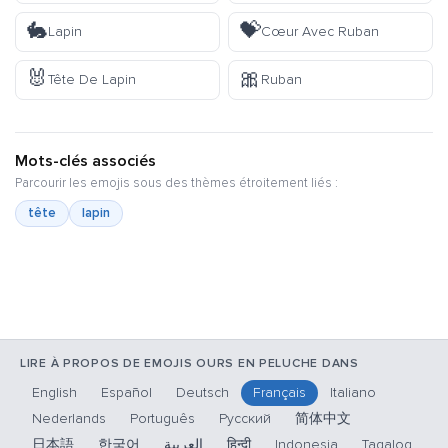
🐇
💝
Lapin
Cœur Avec Ruban
🐰
🎀
Tête De Lapin
Ruban
Mots-clés associés
Parcourir les emojis sous des thèmes étroitement liés :
tête
lapin
LIRE À PROPOS DE EMOJIS OURS EN PELUCHE DANS
English
Español
Deutsch
Français
Italiano
Nederlands
Português
Русский
简体中文
日本語
한국어
العربية
हिन्दी
Indonesia
Tagalog