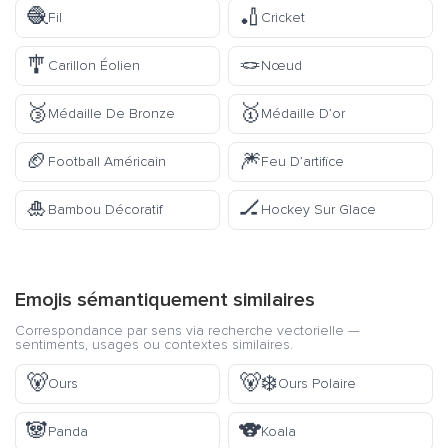
🧶
🏏
Fil
Cricket
🎐
🪢
Carillon Éolien
Nœud
🥉
🥇
Médaille De Bronze
Médaille D’or
🏈
🎆
Football Américain
Feu D’artifice
🎍
🏒
Bambou Décoratif
Hockey Sur Glace
Emojis sémantiquement similaires
Correspondance par sens via recherche vectorielle —
sentiments, usages ou contextes similaires.
🐻
🐻‍❄️
Ours
Ours Polaire
🐼
🐨
Panda
Koala