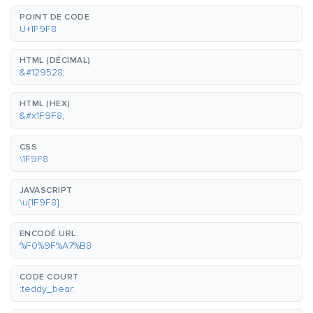
POINT DE CODE
U+1F9F8
HTML (DÉCIMAL)
&#129528;
HTML (HEX)
&#x1F9F8;
CSS
\1F9F8
JAVASCRIPT
\u{1F9F8}
ENCODÉ URL
%F0%9F%A7%B8
CODE COURT
:teddy_bear: