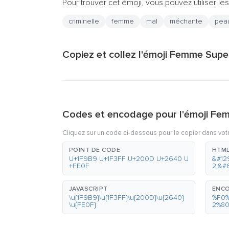
Pour trouver cet émoji, vous pouvez utiliser les
criminelle
femme
mal
méchante
pea
Copiez et collez l'émoji Femme Super
Codes et encodage pour l'émoji Fem
Cliquez sur un code ci-dessous pour le copier dans vot
POINT DE CODE
HTML
U+1F9B9 U+1F3FF U+200D U+2640 U
&#12
+FE0F
2;&#
JAVASCRIPT
ENCO
\u{1F9B9}\u{1F3FF}\u{200D}\u{2640}
%F0
\u{FE0F}
2%8