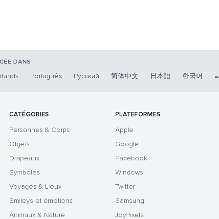
NCÉE DANS
rlands
Português
Русский
简体中文
日本語
한국어
ة
CATÉGORIES
PLATEFORMES
Personnes & Corps
Apple
Objets
Google
Drapeaux
Facebook
Symboles
Windows
Voyages & Lieux
Twitter
Smileys et émotions
Samsung
Animaux & Nature
JoyPixels