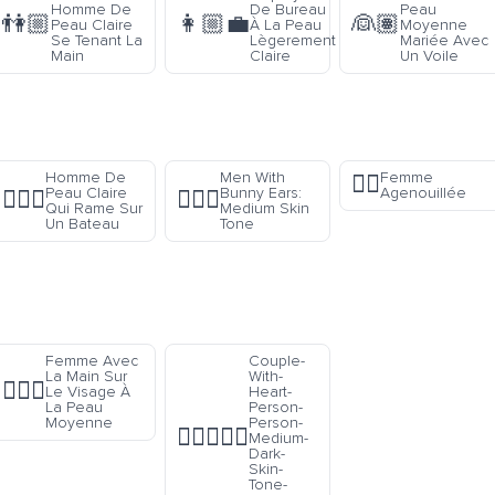
Homme De
De Bureau
Peau
👫🏼
👩🏼‍💼
👰🏽
Peau Claire
À La Peau
Moyenne
Se Tenant La
Lègerement
Mariée Avec
Main
Claire
Un Voile
Homme De
Men With
Femme
🧎‍♀️
Peau Claire
Bunny Ears:
Agenouillée
🚣🏻‍♂️
👯🏽‍♂️
Qui Rame Sur
Medium Skin
Un Bateau
Tone
Femme Avec
Couple-
La Main Sur
With-
🤦🏽‍♀️
Le Visage À
Heart-
La Peau
Person-
Moyenne
Person-
🧑🏾‍❤️‍🧑🏽
Medium-
Dark-
Skin-
Tone-