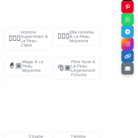
Homme
Elfe Homme
🧝🏽‍♂️
Super-Vilain À
À La Peau
🦹🏻‍♂️
La Peau
Moyenne
Claire
Mage À La
Père Noël À
🧙🏽
Peau
La Peau
🎅🏾
Moyenne
Lègerement
Foncée
Couple-
Femme