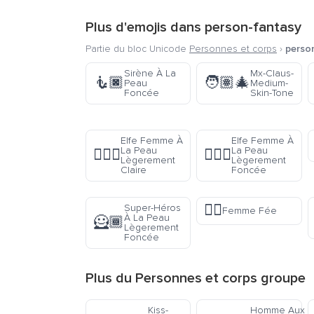
Plus d'emojis dans
person-fantasy
Partie du bloc Unicode
Personnes et corps
›
perso
Sirène À La
Mx-Claus-
🧜🏿
🧑🏽‍🎄
Peau
Medium-
Foncée
Skin-Tone
Elfe Femme À
Elfe Femme À
La Peau
La Peau
🧝🏼‍♀️
🧝🏾‍♀️
Lègerement
Lègerement
Claire
Foncée
🧚‍♀️
Super-Héros
Femme Fée
À La Peau
🦸🏾
Lègerement
Foncée
Plus du
Personnes et corps
groupe
Kiss-
Homme Aux