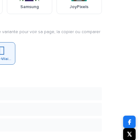
Samsung
JoyPixels
e variante pour voir sa page, la copier ou comparer
♀️
Femme Super-Vilain À La Peau Foncée
𝕏