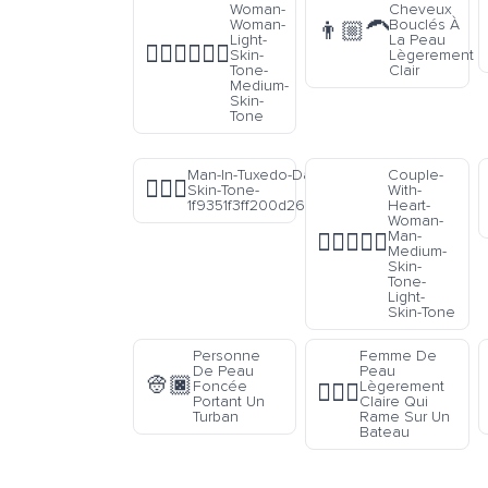
Woman-
Cheveux
Woman-
Bouclés À
👨🏼‍🦱
Light-
La Peau
👩🏻‍❤️‍💋‍👩🏽
Skin-
Lègerement
Tone-
Clair
Medium-
Skin-
Tone
Man-In-Tuxedo-Dark-
Couple-
🤵🏿‍♂️
Skin-Tone-
With-
1f9351f3ff200d2642fe0f
Heart-
Woman-
Man-
👩🏽‍❤️‍👨🏻
Medium-
Skin-
Tone-
Light-
Skin-Tone
Personne
Femme De
De Peau
Peau
👳🏿
Foncée
Lègerement
🚣🏼‍♀️
Portant Un
Claire Qui
Turban
Rame Sur Un
Bateau