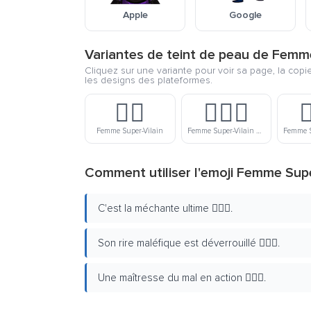
Apple
Google
Variantes de teint de peau de Femm
Cliquez sur une variante pour voir sa page, la cop
les designs des plateformes.
🦹‍♀️
🦹🏻‍♀️

Femme Super-Vilain
Femme Super-Vilain À La Peau Claire
Comment utiliser l'emoji Femme Sup
C'est la méchante ultime 🦹🏿‍♀️.
Son rire maléfique est déverrouillé 🦹🏿‍♀️.
Une maîtresse du mal en action 🦹🏿‍♀️.