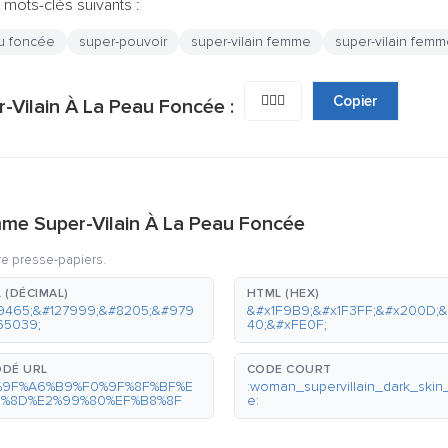
 mots-clés suivants :
u foncée
super-pouvoir
super-vilain femme
super-vilain femm
🦹🏿‍♀️
Copier
-Vilain À La Peau Foncée :
me Super-Vilain À La Peau Foncée
re presse-papiers.
 (DÉCIMAL)
HTML (HEX)
9465;&#127999;&#8205;&#979
&#x1F9B9;&#x1F3FF;&#x200D;
65039;
40;&#xFE0F;
DÉ URL
CODE COURT
%9F%A6%B9%F0%9F%8F%BF%E
:woman_supervillain_dark_skin
0%8D%E2%99%80%EF%B8%8F
e: