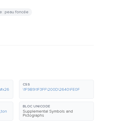
e : peau foncée
CSS
&#x26
\1F9B9\1F3FF\200D\2640\FE0F
BLOC UNICODE
_ton
Supplemental Symbols and
Pictographs