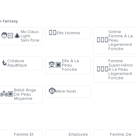
n-fantasy
🧝‍♂️
Mx-Claus-
Sirène
Elfe Homme
🧑🏻‍🎄
Light-
Femme À La
🧜🏾‍♀️
Skin-Tone
Peau
Lègerement
Foncée
Créature
Elfe À La
Femme
🧜
🧝🏿
Aquatique
Peau
Super-Héros
🦸🏾‍♀️
Foncée
À La Peau
Lègerement
Foncée
🤶
Bébé Ange
Mère Noël
👼🏽
De Peau
Moyenne
Femme Et
Employée
Femme De