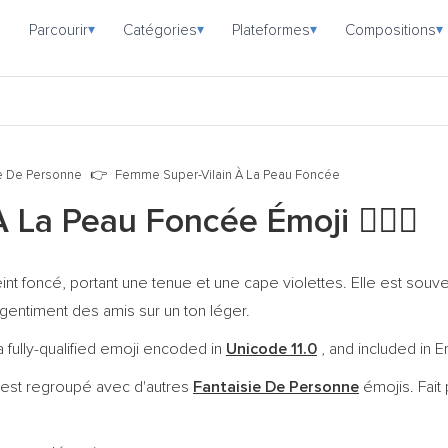
Parcourir
Catégories
Plateformes
Compositions
▾
▾
▾
▾
ie De Personne
Femme Super-Vilain À La Peau Foncée
À La Peau Foncée Émoji
🦹🏿‍♀️
nt foncé, portant une tenue et une cape violettes. Elle est souv
gentiment des amis sur un ton léger.
fully-qualified emoji encoded in
Unicode 11.0
, and included in E
 est regroupé avec d'autres
Fantaisie De Personne
émojis. Fait