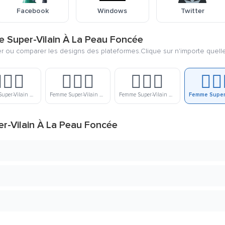
Facebook
Windows
Twitter
e Super-Vilain À La Peau Foncée
ier ou comparer les designs des plateformes.Clique sur n'importe quell
🏼‍♀️
🦹🏽‍♀️
🦹🏾‍♀️
🦹🏿‍
Femme Super-Vilain À La Peau Lègerement Claire
Femme Super-Vilain À La Peau Moyenne
Femme Super-Vilain À La Peau Lègerement Foncée
er-Vilain À La Peau Foncée