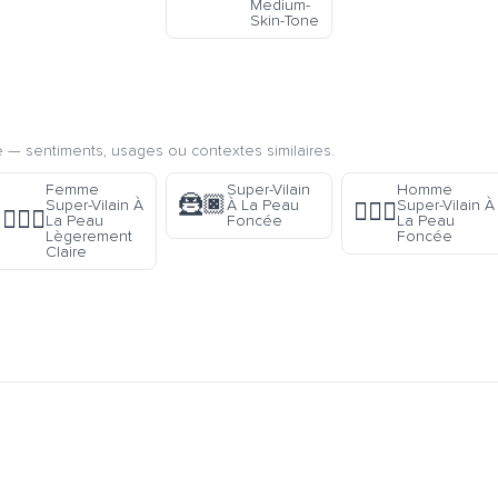
Medium-
Skin-Tone
 — sentiments, usages ou contextes similaires.
Femme
Super-Vilain
Homme
🦹🏿
Super-Vilain À
À La Peau
Super-Vilain À
🦹🏿‍♂️
🦹🏼‍♀️
La Peau
Foncée
La Peau
Lègerement
Foncée
Claire