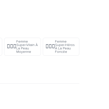
Femme
Femme
Super-Vilain À
Super-Héros
🦹🏽‍♀️
🦸🏿‍♀️
La Peau
À La Peau
Moyenne
Foncée