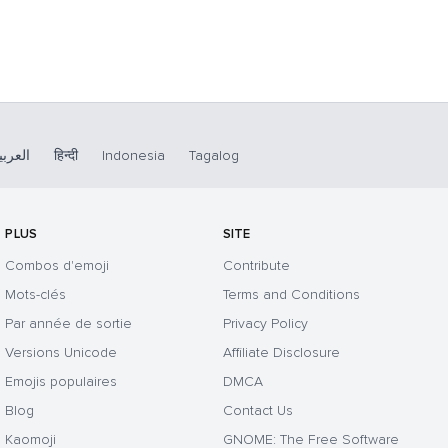
العربي
हिन्दी
Indonesia
Tagalog
PLUS
SITE
Combos d'emoji
Contribute
Mots-clés
Terms and Conditions
Par année de sortie
Privacy Policy
Versions Unicode
Affiliate Disclosure
Emojis populaires
DMCA
Blog
Contact Us
Kaomoji
GNOME: The Free Software