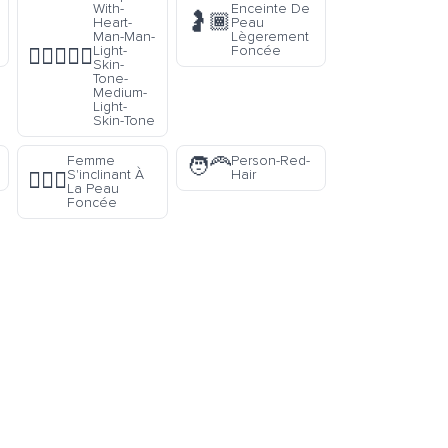
With-
Enceinte De
🤰🏾
Heart-
Peau
Man-Man-
Lègerement
Light-
Foncée
👨🏻‍❤️‍👨🏼
Skin-
Tone-
Medium-
Light-
Skin-Tone
Femme
Person-Red-
🧑‍🦰
S'inclinant À
Hair
🙇🏿‍♀️
La Peau
Foncée