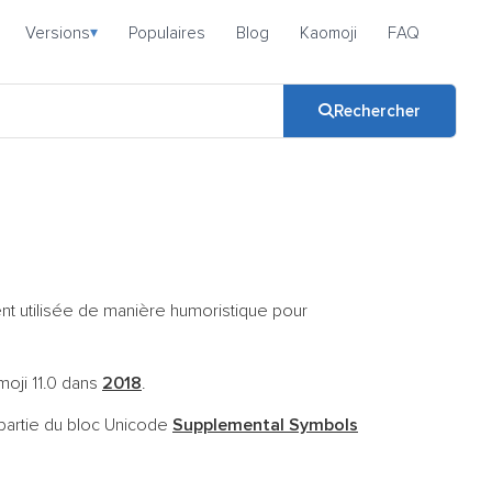
Versions
Populaires
Blog
Kaomoji
FAQ
▾
Rechercher
ent utilisée de manière humoristique pour
moji 11.0 dans
2018
.
 partie du bloc Unicode
Supplemental Symbols