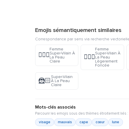
Emojis sémantiquement similaires
Correspondance par sens via recherche vectorielle
Femme
Femme
Super-Vilain À
Super-Vilain À
🦹🏻‍♀️
🦹🏾‍♀️
La Peau
La Peau
Claire
Lègerement
Foncée
Super-Vilain
🦹🏻
À La Peau
Claire
Mots-clés associés
Parcourir les emojis sous des thèmes étroitement liés :
visage
mauvais
cape
cœur
lune