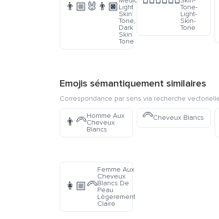
👩🏽‍❤️‍💋‍👨🏻
Medium-
Skin-
👨🏼‍🐰‍👨🏿
Light
Tone-
Skin
Light-
Tone,
Skin-
Dark
Tone
Skin
Tone
Emojis sémantiquement similaires
Correspondance par sens via recherche vectorielle
🦳
Homme Aux
Cheveux Blancs
👨‍🦳
Cheveux
Blancs
Femme Aux
Cheveux
Blancs De
👩🏼‍🦳
Peau
Lègerement
Claire