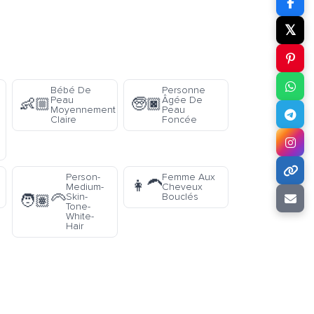
𝕏
Bébé De
Personne
Peau
Âgée De
👶🏼
🧓🏿
Moyennement
Peau
Claire
Foncée
Person-
Femme Aux
👩‍🦱
Medium-
Cheveux
Skin-
Bouclés
🧑🏽‍🦳
Tone-
White-
Hair