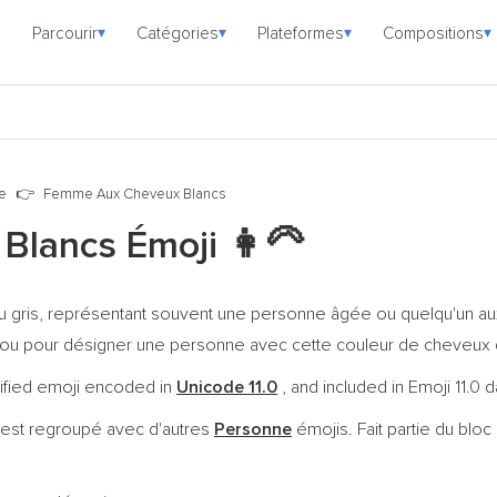
Parcourir
Catégories
Plateformes
Compositions
▾
▾
▾
▾
e
Femme Aux Cheveux Blancs
Blancs Émoji
👩‍🦳
gris, représentant souvent une personne âgée ou quelqu'un aux 
, ou pour désigner une personne avec cette couleur de cheveux di
ified emoji encoded in
Unicode 11.0
, and included in Emoji 11.0 
 est regroupé avec d'autres
Personne
émojis. Fait partie du blo