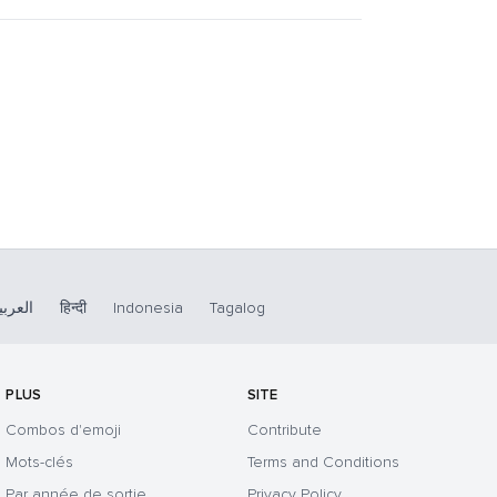
العربي
हिन्दी
Indonesia
Tagalog
PLUS
SITE
Combos d'emoji
Contribute
Mots-clés
Terms and Conditions
Par année de sortie
Privacy Policy