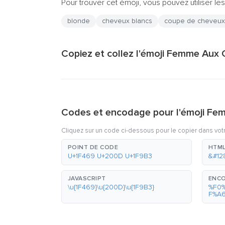
Pour trouver cet émoji, vous pouvez utiliser les
blonde
cheveux blancs
coupe de cheveux
Copiez et collez l'émoji Femme Aux 
Codes et encodage pour l'émoji Fe
Cliquez sur un code ci-dessous pour le copier dans vot
POINT DE CODE
HTML
U+1F469 U+200D U+1F9B3
&#12
JAVASCRIPT
ENCO
\u{1F469}\u{200D}\u{1F9B3}
%F0
F%A