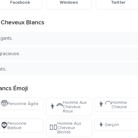
Facebook
Windows
Twitter
x Cheveux Blancs
égants.
gracieuse.
ués.
ancs Émoji
🧓
Homme Aux
Homme
👨‍🦲
Personne Âgée
👨‍🦰
Cheveux
Chauve
Roux
👦
Personne
Homme Aux
🧔
Garçon
👱‍♂️
Barbue
Cheveux
Blonds