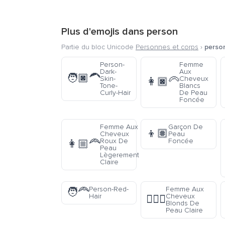
Plus d'emojis dans
person
Partie du bloc Unicode
Personnes et corps
›
perso
Person-
Femme
Dark-
Aux
🧑🏿‍🦱
Skin-
Cheveux
👩🏿‍🦳
Tone-
Blancs
Curly-Hair
De Peau
Foncée
Femme Aux
Garçon De
👦🏽
Cheveux
Peau
Roux De
Foncée
👩🏼‍🦰
Peau
Lègerement
Claire
Person-Red-
Femme Aux
🧑‍🦰
Hair
Cheveux
👱🏻‍♀️
Blonds De
Peau Claire