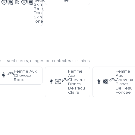
Medium
Prie
🧑🏽‍🐰‍🧑🏿
Skin
Tone,
Dark
Skin
Tone
 — sentiments, usages ou contextes similaires.
Femme Aux
Femme
Femme
👩‍🦰
Cheveux
Aux
Aux
Roux
Cheveux
Cheveux
👩🏻‍🦳
👩🏿‍🦳
Blancs
Blancs
De Peau
De Peau
Claire
Foncée