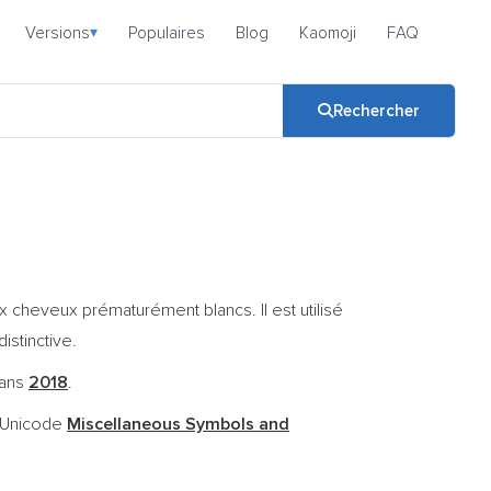
Versions
Populaires
Blog
Kaomoji
FAQ
▾
Rechercher
cheveux prématurément blancs. Il est utilisé
stinctive.
dans
2018
.
c Unicode
Miscellaneous Symbols and