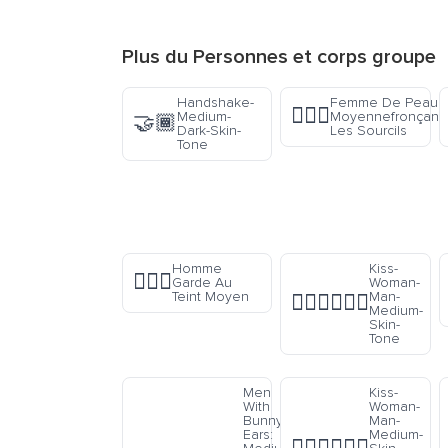
Plus du
Personnes et corps
groupe
Handshake-
Femme De Peau
🙍🏽‍♀️
Medium-
Moyennefronçant
🤝🏾
Dark-Skin-
Les Sourcils
Tone
Homme
Kiss-
💂🏽‍♂️
Garde Au
Woman-
Teint Moyen
Man-
👩🏽‍❤️‍💋‍👨🏽
Medium-
Skin-
Tone
Men
Kiss-
With
Woman-
Bunny
Man-
Ears:
Medium-