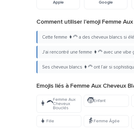
Apple
Google
Comment utiliser l'emoji Femme Au
Cette femme 👩‍🦳 a des cheveux blancs si él
J'ai rencontré une femme 👩‍🦳 avec une vibe 
Ses cheveux blancs 👩‍🦳 ont l’air si sophistiq
Emojis liés à Femme Aux Cheveux Bl
🧒
Femme Aux
Enfant
👩‍🦱
Cheveux
Bouclés
👧
👵
Fille
Femme Âgée