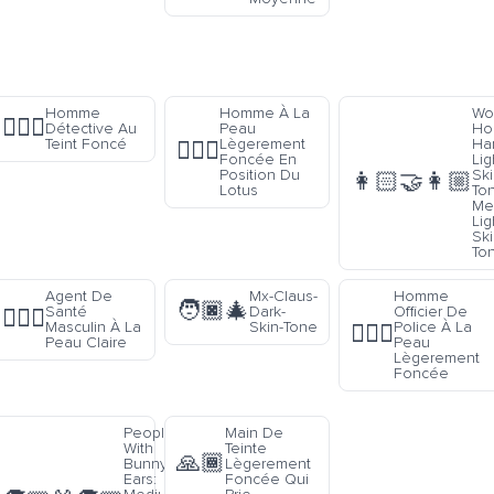
Homme
Homme À La
Wo
🕵🏿‍♂️
Détective Au
Peau
Hol
Teint Foncé
Lègerement
Ha
🧘🏾‍♂️
Foncée En
Lig
Position Du
Ski
👩🏻‍🤝‍👩🏼
Lotus
To
Me
Lig
Ski
To
Agent De
Mx-Claus-
Homme
🧑🏿‍🎄
Santé
Dark-
Officier De
👨🏻‍⚕️
Masculin À La
Skin-Tone
Police À La
👮🏽‍♂️
Peau Claire
Peau
Lègerement
Foncée
People
Main De
With
Teinte
🙏🏾
Bunny
Lègerement
Ears:
Foncée Qui