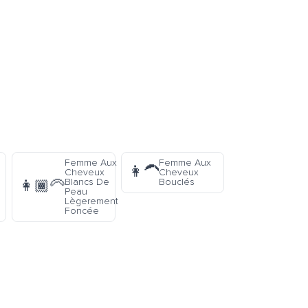
Femme Aux
Femme Aux
👩‍🦱
Cheveux
Cheveux
Blancs De
Bouclés
👩🏾‍🦳
Peau
Lègerement
Foncée