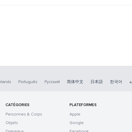
rlands
Português
Русский
简体中文
日本語
한국어
ة
CATÉGORIES
PLATEFORMES
Personnes & Corps
Apple
Objets
Google
Drapeaux
Facebook