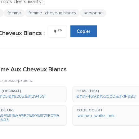
 mots-clés suivants :
femme
femme : cheveux blancs
personne
👩‍🦳
Copier
Cheveux Blancs :
mme Aux Cheveux Blancs
re presse-papiers.
 (DÉCIMAL)
HTML (HEX)
8105;&#8205;&#129459;
&#x1F469;&#x200D;&#x1F9B3;
DÉ URL
CODE COURT
%9F%91%A9%E2%80%8D%F0%9
:woman_white_hair:
6%B3