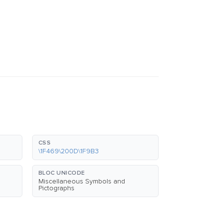
CSS
\1F469\200D\1F9B3
BLOC UNICODE
Miscellaneous Symbols and
Pictographs