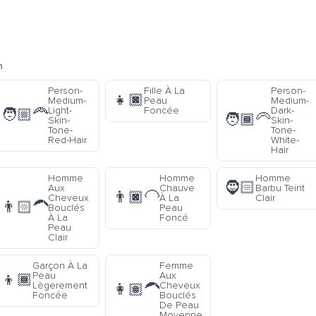
n
Person-
Fille À La
Person-
👧🏿
Medium-
Peau
Medium-
Light-
Foncée
Dark-
🧑🏼‍🦰
🧑🏾‍🦳
Skin-
Skin-
Tone-
Tone-
Red-Hair
White-
Hair
Homme
Homme
Homme
🧔🏻
Aux
Chauve
Barbu Teint
👨🏿‍🦲
Cheveux
À La
Clair
👨🏻‍🦱
Bouclés
Peau
À La
Foncé
Peau
Clair
Garçon À La
Femme
Peau
Aux
👦🏾
Lègerement
Cheveux
👩🏽‍🦱
Foncée
Bouclés
De Peau
Moyenne