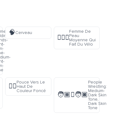
🧠
men-
Femme De
Cerveau
ding-
Peau
🚴🏽‍♀️
nds-
Moyenne Qui
ht-
Fait Du Vélo
n-
ne-
dium-
ht-
n-
ne
Pouce Vers Le
People
👍🏿
Haut De
Wrestling:
Couleur Foncé
Medium-
🧑🏾‍🫯‍🧑🏿
Dark Skin
Tone,
Dark Skin
Tone