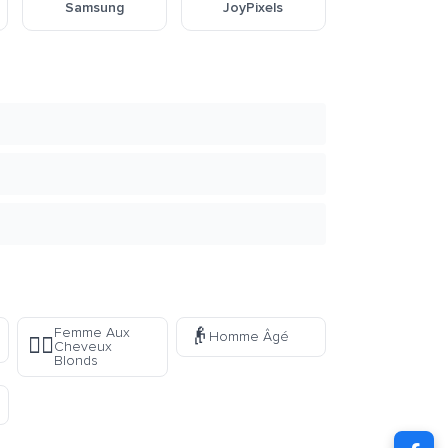
Samsung
JoyPixels
👴
Femme Aux
Homme Âgé
👱‍♀️
Cheveux
Blonds