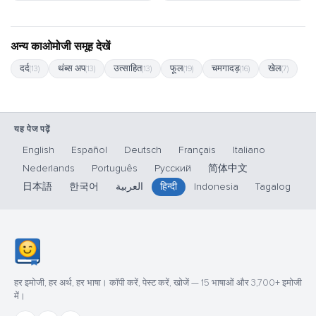
अन्य काओमोजी समूह देखें
दर्द
थंब्स अप
उत्साहित
फूल
चमगादड़
खेल
(13)
(13)
(13)
(19)
(16)
(7)
यह पेज पढ़ें
English
Español
Deutsch
Français
Italiano
Nederlands
Português
Русский
简体中文
日本語
한국어
العربية
हिन्दी
Indonesia
Tagalog
हर इमोजी, हर अर्थ, हर भाषा। कॉपी करें, पेस्ट करें, खोजें — 15 भाषाओं और 3,700+ इमोजी
में।