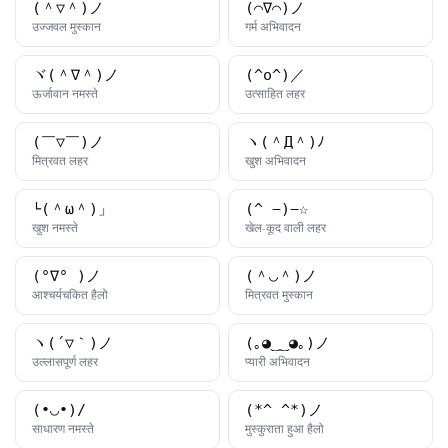
(＾▽＾)ノ
(⌒∇⌒)ノ
काओमोजी
काओमोजी
उज्जवल मुस्कान
गर्म अभिवादन
ヾ(＾∇＾)ノ
(^o^)／
काओमोजी
काओमोजी
ऊर्जावान नमस्ते
उत्साहित लहर
(￣▽￣)ノ
ヽ(＾Д＾)ﾉ
काओमोजी
काओमोजी
मित्रवत लहर
खुश अभिवादन
└(＾ω＾)」
(^_−)−☆
काओमोजी
काओमोजी
खुश नमस्ते
खेल-कूद वाली लहर
(°∇° )ノ
(＾◡＾)ノ
काओमोजी
काओमोजी
आश्चर्यचकित हैलो
मित्रवत मुस्कान
ヽ(´▽｀)ノ
(｡◕‿‿◕｡)ノ
काओमोजी
काओमोजी
उल्लासपूर्ण लहर
प्यारी अभिवादन
(•◡•)/
(*^_^*)ノ
काओमोजी
काओमोजी
साधारण नमस्ते
मुस्कुराता हुआ हैलो