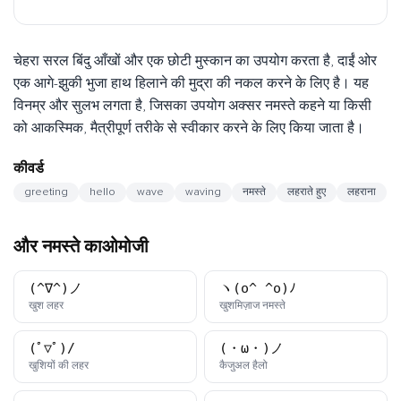
चेहरा सरल बिंदु आँखों और एक छोटी मुस्कान का उपयोग करता है, दाईं ओर
एक आगे-झुकी भुजा हाथ हिलाने की मुद्रा की नकल करने के लिए है। यह
विनम्र और सुलभ लगता है, जिसका उपयोग अक्सर नमस्ते कहने या किसी
को आकस्मिक, मैत्रीपूर्ण तरीके से स्वीकार करने के लिए किया जाता है।
कीवर्ड
greeting
hello
wave
waving
नमस्ते
लहराते हुए
लहराना
और नमस्ते काओमोजी
(^∇^)ノ
ヽ(o^ ^o)ﾉ
काओमोजी
काओमोजी
खुश लहर
खुशमिज़ाज नमस्ते
(ﾟ▽ﾟ)/
(・ω・)ノ
काओमोजी
काओमोजी
खुशियों की लहर
कैजुअल हैलो