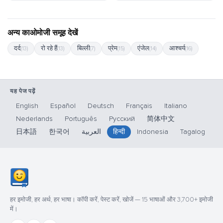
अन्य काओमोजी समूह देखें
दर्द
रो रहे हैं
बिल्ली
प्रेम
एंजेल
आश्चर्य
(13)
(13)
(7)
(15)
(14)
(16)
यह पेज पढ़ें
English
Español
Deutsch
Français
Italiano
Nederlands
Português
Русский
简体中文
日本語
한국어
العربية
हिन्दी
Indonesia
Tagalog
हर इमोजी, हर अर्थ, हर भाषा। कॉपी करें, पेस्ट करें, खोजें — 15 भाषाओं और 3,700+ इमोजी
में।