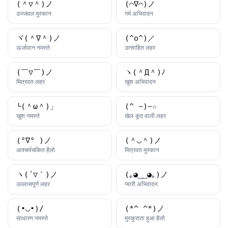
(＾▽＾)ノ
(⌒∇⌒)ノ
काओमोजी
काओमोजी
उज्जवल मुस्कान
गर्म अभिवादन
ヾ(＾∇＾)ノ
(^o^)／
काओमोजी
काओमोजी
ऊर्जावान नमस्ते
उत्साहित लहर
(￣▽￣)ノ
ヽ(＾Д＾)ﾉ
काओमोजी
काओमोजी
मित्रवत लहर
खुश अभिवादन
└(＾ω＾)」
(^_−)−☆
काओमोजी
काओमोजी
खुश नमस्ते
खेल-कूद वाली लहर
(°∇° )ノ
(＾◡＾)ノ
काओमोजी
काओमोजी
आश्चर्यचकित हैलो
मित्रवत मुस्कान
ヽ(´▽｀)ノ
(｡◕‿‿◕｡)ノ
काओमोजी
काओमोजी
उल्लासपूर्ण लहर
प्यारी अभिवादन
(•◡•)/
(*^_^*)ノ
काओमोजी
काओमोजी
साधारण नमस्ते
मुस्कुराता हुआ हैलो