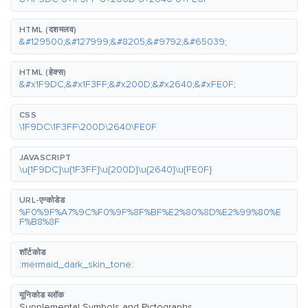
HTML (दशमलव)
&#129500;&#127999;&#8205;&#9792;&#65039;
HTML (हेक्स)
&#x1F9DC;&#x1F3FF;&#x200D;&#x2640;&#xFE0F;
CSS
\1F9DC\1F3FF\200D\2640\FE0F
JAVASCRIPT
\u{1F9DC}\u{1F3FF}\u{200D}\u{2640}\u{FE0F}
URL-एन्कोडेड
%F0%9F%A7%9C%F0%9F%8F%BF%E2%80%8D%E2%99%80%E
F%B8%8F
शॉर्टकोड
:mermaid_dark_skin_tone:
यूनिकोड ब्लॉक
Supplemental Symbols and Pictographs