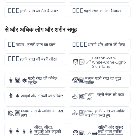
🧛🏻‍♂️
🧛🏿‍♂️
हल्की रंगत का मेल वैम्पायर
गहरी रंगत का मेल वैम्पायर
से और अधिक
लोग और शरीर
समूह
👂🏼
👩‍❤️‍💋‍👨
मध्यम - हल्की रंगत का कान
आदमी और औरत की किस
🧏🏻‍♀️
Person-With-
हल्की रंगत की बहरी औरत
🧑🏻‍🦯
White-Cane-Light-
Skin-Tone
गहरी रंगत की फीमेल
मध्यम गहरी रंगत का बूढ़ा
👩🏿‍🎓
🧓🏾
स्टूडेंट
व्यक्ति
👨‍👧
मध्यम - गहरी रंगत की मध्य
🖕🏾
आदमी और लड़की का परिवार
उंगली
मध्यम रंगत के व्यक्ति का उठा
मध्यम हल्की रंगत का व्यक्ति
🙋🏽
🚴🏼
हाथ
बाइकिंग करते हुए
औरत, औरत,
दाहिनी ओर सफेद
👩‍👩‍👧‍👧
लड़की और लड़की
छड़ी वाला व्यक्ति
🧑🏾‍🦯‍➡️