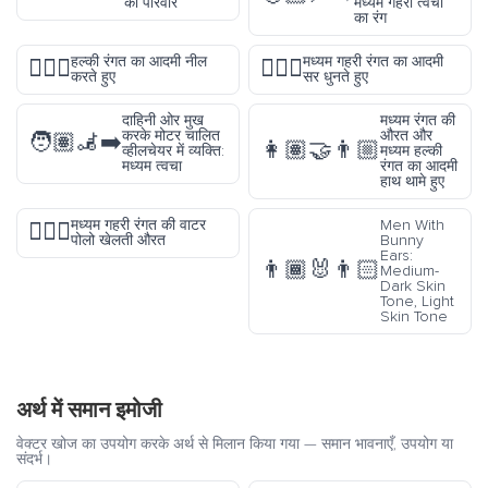
का परिवार
मध्यम गहरी त्वचा
का रंग
हल्की रंगत का आदमी नील
मध्यम गहरी रंगत का आदमी
🧎🏻‍♂️
🤦🏾‍♂️
करते हुए
सर धुनते हुए
दाहिनी ओर मुख
मध्यम रंगत की
करके मोटर चालित
औरत और
🧑🏽‍🦼‍➡️
👩🏽‍🤝‍👨🏼
व्हीलचेयर में व्यक्ति:
मध्यम हल्की
मध्यम त्वचा
रंगत का आदमी
हाथ थामे हुए
मध्यम गहरी रंगत की वाटर
Men With
🤽🏾‍♀️
पोलो खेलती औरत
Bunny
Ears:
👨🏾‍🐰‍👨🏻
Medium-
Dark Skin
Tone, Light
Skin Tone
अर्थ में समान इमोजी
वेक्टर खोज का उपयोग करके अर्थ से मिलान किया गया — समान भावनाएँ, उपयोग या
संदर्भ।