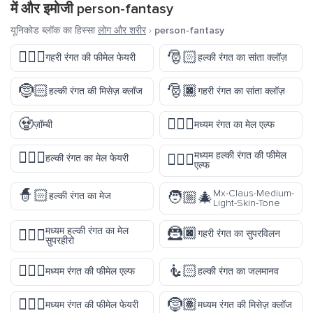
में और इमोजी
person-fantasy
यूनिकोड ब्लॉक का हिस्सा
लोग और शरीर
›
person-fantasy
🧚🏿‍♀️
🎅🏻
गहरी रंगत की फीमेल फेयरी
हल्की रंगत का सांता क्लॉज़
🤶🏻
🎅🏿
हल्की रंगत की मिसेज़ क्लॉज
गहरी रंगत का सांता क्लॉज़
🧟
🧝🏽‍♂️
ज़ॉम्बी
मध्यम रंगत का मेल एल्फ
🧚🏻‍♂️
मध्यम हल्की रंगत की फीमेल
🧝🏼‍♀️
हल्की रंगत का मेल फेयरी
एल्फ
🧙🏻
Mx-Claus-Medium-
🧑🏼‍🎄
हल्की रंगत का मेज
Light-Skin-Tone
🦹🏿
मध्यम हल्की रंगत का मेल
🦸🏼‍♂️
गहरी रंगत का सुपरविलन
सुपरहीरो
🧝🏽‍♀️
🧜🏻
मध्यम रंगत की फीमेल एल्फ
हल्की रंगत का जलमानव
🧚🏽‍♀️
🤶🏽
मध्यम रंगत की फीमेल फेयरी
मध्यम रंगत की मिसेज़ क्लॉज