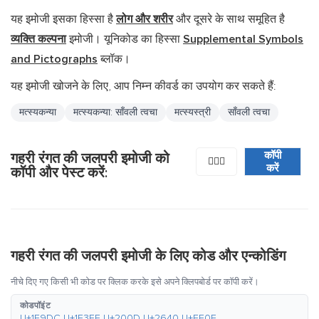
यह इमोजी इसका हिस्सा है
लोग और शरीर
और दूसरे के साथ समूहित है
व्यक्ति कल्पना
इमोजी। यूनिकोड का हिस्सा
Supplemental Symbols
and Pictographs
ब्लॉक।
यह इमोजी खोजने के लिए, आप निम्न कीवर्ड का उपयोग कर सकते हैं:
मत्स्यकन्या
मत्स्यकन्या: साँवली त्वचा
मत्स्यस्त्री
साँवली त्वचा
कॉपी
गहरी रंगत की जलपरी इमोजी को
🧜🏿‍♀️
करें
कॉपी और पेस्ट करें:
गहरी रंगत की जलपरी इमोजी के लिए कोड और एन्कोडिंग
नीचे दिए गए किसी भी कोड पर क्लिक करके इसे अपने क्लिपबोर्ड पर कॉपी करें।
कोडपॉइंट
U+1F9DC U+1F3FF U+200D U+2640 U+FE0F