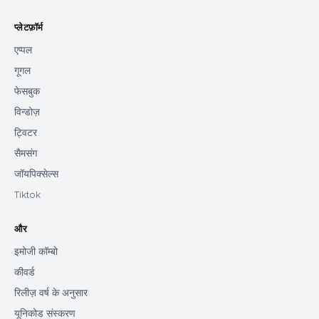
प्लेटफ़ॉर्म
एप्पल
गूगल
फेसबुक
विन्डोज़
ट्विटर
सैमसंग
जॉयपिक्सेल्स
Tiktok
और
इमोजी कॉम्बो
कीवर्ड
रिलीज़ वर्ष के अनुसार
यूनिकोड संस्करण