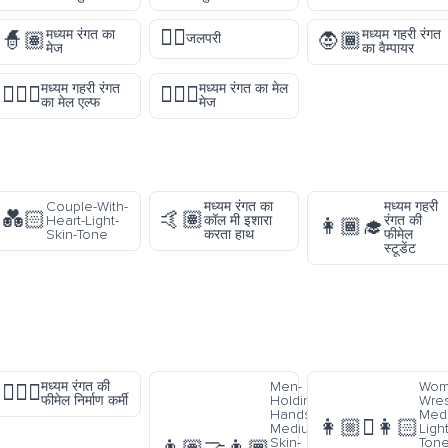
🧜‍♀️
मध्यम रंगत का
मध्यम गहरी रंगत
🧙🏽
🧛🏾
जलपरी
मेज
का वैम्पायर
मध्यम गहरी रंगत
मध्यम रंगत का मेल
🧝🏾‍♂️
🧙🏽‍♂️
का मेल एल्फ
मेज
Couple-With-
मध्यम रंगत का
मध्यम गहरी
💑🏻
🤙🏽
Heart-Light-
कॉल मी इशारा
रंगत की
👩🏾‍🎓
Skin-Tone
करता हाथ
फीमेल
स्टूडेंट
मध्यम रंगत की
Men-
Wom
👷🏽‍♀️
फीमेल निर्माण कर्मी
Holding-
Wres
Hands-
Med
👩🏼‍🫯‍👩🏻
Medium-
Ligh
Skin-
Tone