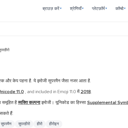
ब्राउज़ करें
श्रेणियाँ
प्लेटफ़ॉर्म
कॉम्बो
▾
▾
▾
▾
ुपरहीरो
्क और केप पहना है. ये इमोजी सुपरमैन जैसा नजर आता है.
nicode 11.0
, and included in Emoji 11.0 में
2018
.
 समूहित है
व्यक्ति कल्पना
इमोजी। यूनिकोड का हिस्सा
Supplemental Symb
कते हैं:
सुपरमैन
सुपरहीरो
हीरो
हीरोइन