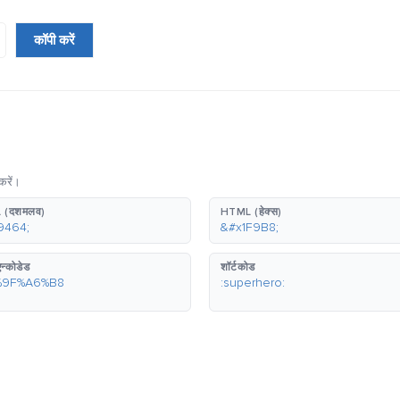
कॉपी करें
करें।
 (दशमलव)
HTML (हेक्स)
9464;
&#x1F9B8;
न्कोडेड
शॉर्टकोड
%9F%A6%B8
:superhero: