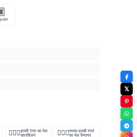
🏿
ुपरहीरो
𝕏
हल्की रंगत का मेल
मध्यम हल्की रंगत
🦹🏻‍♂️
🧛🏼‍♂️
सुपरविलन
का मेल वैम्पायर