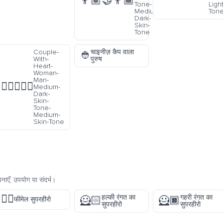
👨🏽‍🤝‍👨🏾
Tone-
Ligh
Medium-
Ton
Dark-
Skin-
Tone
Couple-
चाइनीज़ कैप वाला
👲
With-
पुरुष
Heart-
Woman-
Man-
👩🏾‍❤️‍👨🏽
Medium-
Dark-
Skin-
Tone-
Medium-
Skin-Tone
ाएँ, उपयोग या संदर्भ।
🦸‍♀️
हल्की रंगत का
गहरी रंगत का
🦸🏻
🦸🏿
फीमेल सुपरहीरो
सुपरहीरो
सुपरहीरो