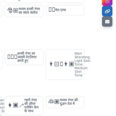
🧝‍♂️
मध्यम हल्की रंगत
🎅🏼
मेल एल्फ
का सांता क्लॉज़
हल्की रंगत का
Men
🏋🏻‍♂️
आदमी वेटलिफ्ट
Wrestling:
करते हुए
Light Skin
👨🏻‍🫯‍👨🏽
Tone,
Medium
Skin
Tone
en
गहरी रंगत
मध्यम रंगत की
👰🏽
tling:
की औरत
दुल्हन वेल में
👩🏿‍🦯
ium-
प्रोबिंग केन
t Skin
के साथ
,