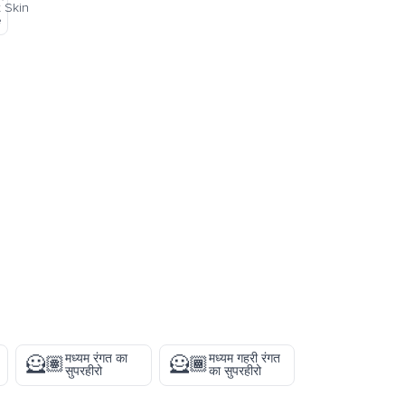
t Skin
e
मध्यम रंगत का
मध्यम गहरी रंगत
🦸🏽
🦸🏾
सुपरहीरो
का सुपरहीरो