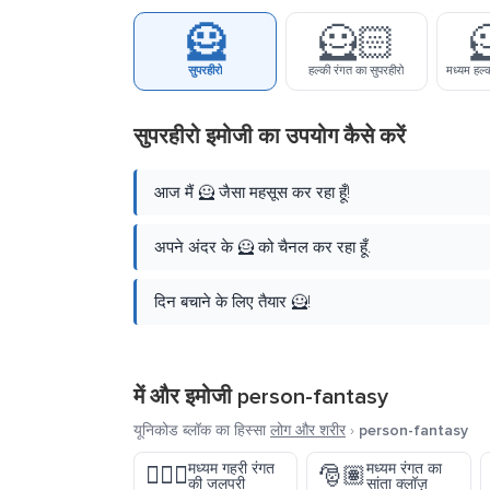
🦸
🦸🏻

सुपरहीरो
हल्की रंगत का सुपरहीरो
मध्यम हल्
सुपरहीरो इमोजी का उपयोग कैसे करें
आज मैं 🦸 जैसा महसूस कर रहा हूँ!
अपने अंदर के 🦸 को चैनल कर रहा हूँ.
दिन बचाने के लिए तैयार 🦸!
में और इमोजी
person-fantasy
यूनिकोड ब्लॉक का हिस्सा
लोग और शरीर
›
person-fantasy
मध्यम गहरी रंगत
मध्यम रंगत का
🧜🏾‍♀️
🎅🏽
की जलपरी
सांता क्लॉज़