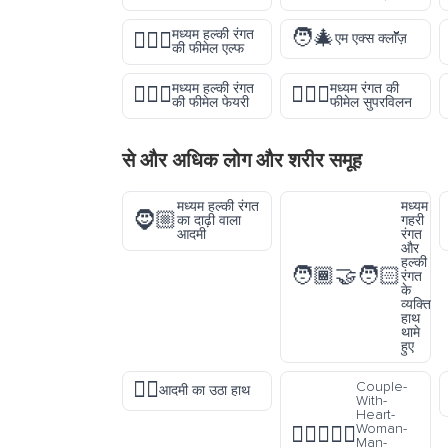
🧑‍🎄
मध्यम हल्की रंगत
🧝🏼‍♀️
एम एक्स क्लाॅॅॅॅज़
की फीमेल एल्फ
मध्यम हल्की रंगत
मध्यम रंगत की
🧚🏼‍♀️
🦹🏽‍♀️
की फीमेल फेयरी
फीमेल सुपरविलन
से और अधिक
लोग और शरीर
समूह
मध्यम हल्की रंगत
मध्यम
🧔🏼
का दाढ़ी वाला
गहरी
आदमी
रंगत
और
हल्की
🧑🏾‍🤝‍🧑🏻
रंगत
के
व्यक्ति
हाथ
थामे
हुए
🙋‍♂️
Couple-
आदमी का उठा हाथ
With-
Heart-
Woman-
👩🏼‍❤️‍👨🏼
Man-