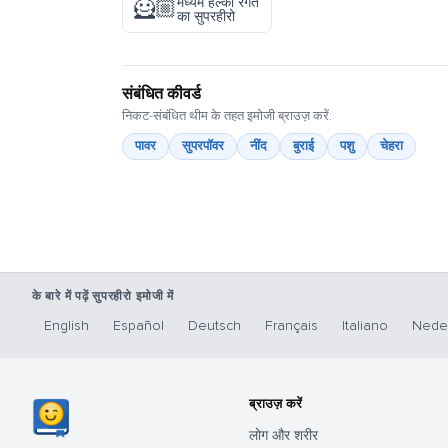
मध्यम हल्की रंगत
🦸🏼
का सुपरहीरो
संबंधित कीवर्ड
निकट-संबंधित थीम के तहत इमोजी ब्राउज़ करें:
पावर
सुपरपॉवर
नींद
बुराई
पशु
चेहरा
के बारे में पढ़ें सुपरहीरो इमोजी में
English
Español
Deutsch
Français
Italiano
Nede
ब्राउज़ करें
लोग और शरीर