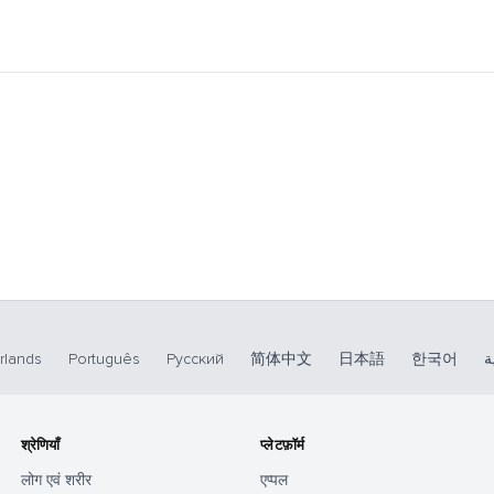
rlands
Português
Русский
简体中文
日本語
한국어
ة
श्रेणियाँ
प्लेटफ़ॉर्म
लोग एवं शरीर
एप्पल