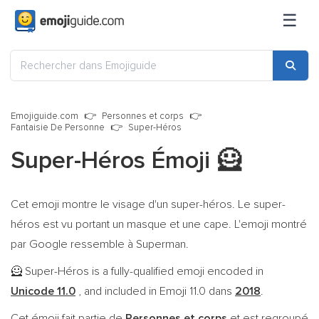
☰
Emojiguide.com
Personnes et corps
Fantaisie De Personne
Super-Héros
Super-Héros Émoji
🦸
Cet emoji montre le visage d'un super-héros. Le super-
héros est vu portant un masque et une cape. L'emoji montré
par Google ressemble à Superman.
Super-Héros is a fully-qualified emoji encoded in
🦸
Unicode 11.0
, and included in Emoji 11.0 dans
2018
.
Cet émoji fait partie de
Personnes et corps
et est regroupé