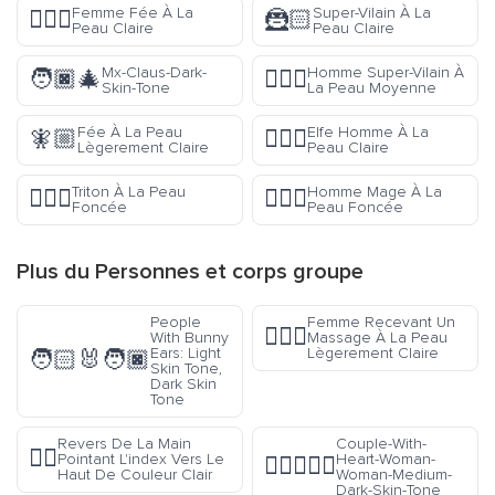
Femme Fée À La
Super-Vilain À La
🧚🏻‍♀️
🦹🏻
Peau Claire
Peau Claire
Mx-Claus-Dark-
Homme Super-Vilain À
🧑🏿‍🎄
🦹🏽‍♂️
Skin-Tone
La Peau Moyenne
Fée À La Peau
Elfe Homme À La
🧚🏼
🧝🏻‍♂️
Lègerement Claire
Peau Claire
Triton À La Peau
Homme Mage À La
🧜🏿‍♂️
🧙🏿‍♂️
Foncée
Peau Foncée
Plus du
Personnes et corps
groupe
People
Femme Recevant Un
💆🏼‍♀️
With Bunny
Massage À La Peau
Ears: Light
Lègerement Claire
🧑🏻‍🐰‍🧑🏿
Skin Tone,
Dark Skin
Tone
Revers De La Main
Couple-With-
👆🏻
Pointant L'index Vers Le
Heart-Woman-
👩🏾‍❤️‍👩🏾
Haut De Couleur Clair
Woman-Medium-
Dark-Skin-Tone