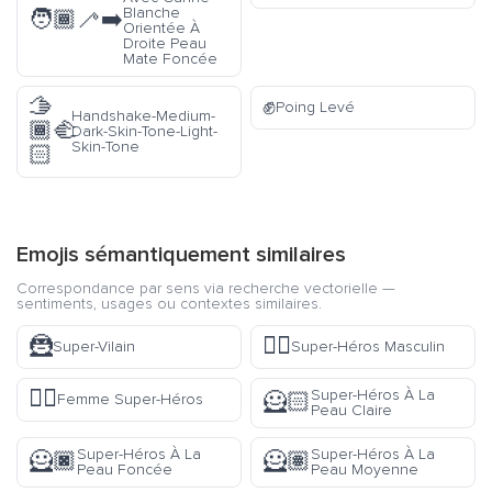
Blanche
🧑🏾‍🦯‍➡️
Orientée À
Droite Peau
Mate Foncée
🫱
✊
Poing Levé
Handshake-Medium-
🏾‍🫲
Dark-Skin-Tone-Light-
Skin-Tone
🏻
Emojis sémantiquement similaires
Correspondance par sens via recherche vectorielle —
sentiments, usages ou contextes similaires.
🦹
🦸‍♂️
Super-Vilain
Super-Héros Masculin
🦸‍♀️
Super-Héros À La
🦸🏻
Femme Super-Héros
Peau Claire
Super-Héros À La
Super-Héros À La
🦸🏿
🦸🏽
Peau Foncée
Peau Moyenne