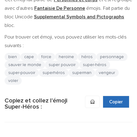
avec d'autres
Fantaisie De Personne
émojis. Fait partie du
bloc Unicode
Supplemental Symbols and Pictographs
bloc.
Pour trouver cet émoji, vous pouvez utiliser les mots-clés
suivants :
bien
cape
force
heroïne
héros
personnage
sauver le monde
super pouvoir
super-héros
super-pouvoir
superhéros
superman
vengeur
voler
Copiez et collez l'émoji
🦸
Copier
Super-Héros :