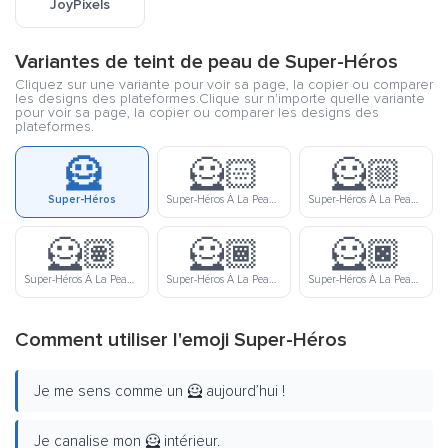
JoyPixels
Variantes de teint de peau de Super-Héros
Cliquez sur une variante pour voir sa page, la copier ou comparer
les designs des plateformes.Clique sur n'importe quelle variante
pour voir sa page, la copier ou comparer les designs des
plateformes.
🦸
🦸🏻
🦸🏼
Super-Héros
Super-Héros À La Peau Claire
Super-Héros À La Peau Lègerement Claire
🦸🏽
🦸🏾
🦸🏿
Super-Héros À La Peau Moyenne
Super-Héros À La Peau Lègerement Foncée
Super-Héros À La Peau Foncée
Comment utiliser l'emoji Super-Héros
Je me sens comme un 🦸 aujourd’hui !
Je canalise mon 🦸 intérieur.