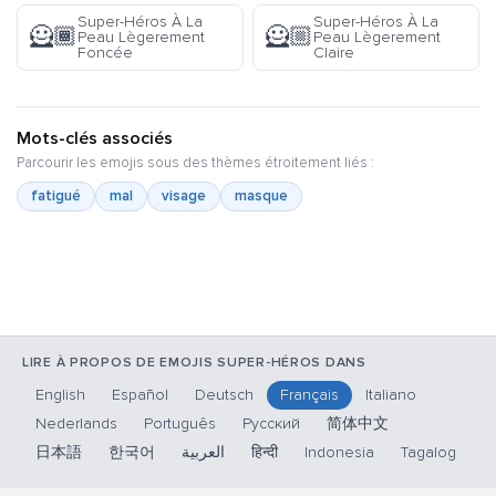
Super-Héros À La
Super-Héros À La
🦸🏾
🦸🏼
Peau Lègerement
Peau Lègerement
Foncée
Claire
Mots-clés associés
Parcourir les emojis sous des thèmes étroitement liés :
fatigué
mal
visage
masque
LIRE À PROPOS DE EMOJIS SUPER-HÉROS DANS
English
Español
Deutsch
Français
Italiano
Nederlands
Português
Русский
简体中文
日本語
한국어
العربية
हिन्दी
Indonesia
Tagalog