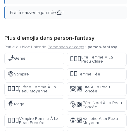
Prêt à sauver la journée 🦸 !
Plus d'emojis dans
person-fantasy
Partie du bloc Unicode
Personnes et corps
›
person-fantasy
🧞
Elfe Femme À La
🧝🏻‍♀️
Génie
Peau Claire
🧛
🧚‍♀️
Vampire
Femme Fée
Sirène Femme À La
Elfe À La Peau
🧜🏽‍♀️
🧝🏿
Peau Moyenne
Foncée
🧙
Père Noël À La Peau
🎅🏿
Mage
Foncée
Vampire Femme À La
Vampire À La Peau
🧛🏿‍♀️
🧛🏽
Peau Foncée
Moyenne