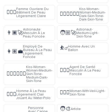
Femme Ouvriere Du
Kiss-Woman-
👷🏼‍♀️
Bâtiment De Peau
Woman-Medium-
👩🏾‍❤️‍💋‍👩🏿
Lègerement Claire
Dark-Skin-Tone-
Dark-Skin-Tone
Astronaute
Astronaut-
👨🏿‍🚀
🧑🏼‍🚀
Masculin À La
Medium-Light-
Peau Foncée
Skin-Tone
Employé De
Homme Avec Un
⛹️‍♂️
Bureau À La Peau
Ballon
👩🏽‍💼
Lègerement
Foncée
Kiss-Woman-
Agent De Santé
👨🏿‍⚕️
Woman-Medium-
Masculin À La Peau
👩🏽‍❤️‍💋‍👩🏾
Skin-Tone-
Foncée
Medium-Dark-
Skin-Tone
Homme À La Peau
Woman-With-Veil-Light-
👰🏻‍♀️
🤽🏼‍♂️
Lègerement Clair
Skin-Tone
Jouant Au Water-Polo
🧑‍🎨
Personne
Artiste
Avec Canne