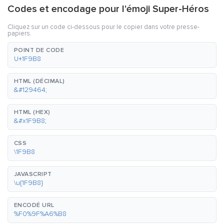
Codes et encodage pour l'émoji Super-Héros
Cliquez sur un code ci-dessous pour le copier dans votre presse-
papiers.
POINT DE CODE
U+1F9B8
HTML (DÉCIMAL)
&#129464;
HTML (HEX)
&#x1F9B8;
CSS
\1F9B8
JAVASCRIPT
\u{1F9B8}
ENCODÉ URL
%F0%9F%A6%B8