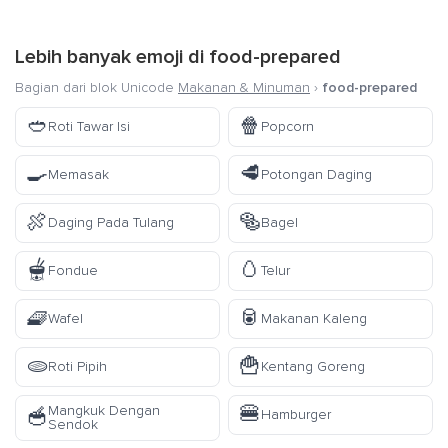
Lebih banyak emoji di
food-prepared
Bagian dari blok Unicode
Makanan & Minuman
›
food-prepared
🥙
🍿
Roti Tawar Isi
Popcorn
🍳
🥩
Memasak
Potongan Daging
🍖
🥯
Daging Pada Tulang
Bagel
🫕
🥚
Fondue
Telur
🧇
🥫
Wafel
Makanan Kaleng
🫓
🍟
Roti Pipih
Kentang Goreng
🍔
Mangkuk Dengan
🥣
Hamburger
Sendok