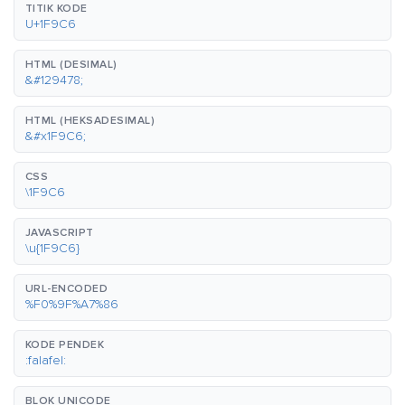
TITIK KODE
U+1F9C6
HTML (DESIMAL)
&#129478;
HTML (HEKSADESIMAL)
&#x1F9C6;
CSS
\1F9C6
JAVASCRIPT
\u{1F9C6}
URL-ENCODED
%F0%9F%A7%86
KODE PENDEK
:falafel:
BLOK UNICODE