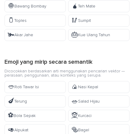
🧅
🧉
Bawang Bombay
Teh Mate
🫙
🥢
Toples
Sumpit
🫚
🎂
Akar Jahe
Kue Ulang Tahun
Emoji yang mirip secara semantik
Dicocokkan berdasarkan arti menggunakan pencarian vektor —
perasaan, penggunaan, atau konteks yang serupa.
🥙
🍙
Roti Tawar Isi
Nasi Kepal
🍆
🥗
Terung
Salad Hijau
⚽
🧝
Bola Sepak
Kurcaci
🥑
🥯
Alpukat
Bagel