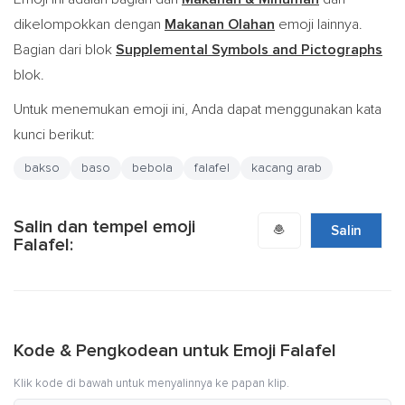
dikelompokkan dengan
Makanan Olahan
emoji lainnya.
Bagian dari blok
Supplemental Symbols and Pictographs
blok.
Untuk menemukan emoji ini, Anda dapat menggunakan kata
kunci berikut:
bakso
baso
bebola
falafel
kacang arab
Salin dan tempel emoji
🧆
Salin
Falafel:
Kode & Pengkodean untuk Emoji Falafel
Klik kode di bawah untuk menyalinnya ke papan klip.