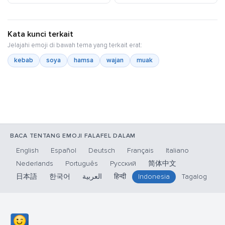
Kata kunci terkait
Jelajahi emoji di bawah tema yang terkait erat:
kebab
soya
hamsa
wajan
muak
BACA TENTANG EMOJI FALAFEL DALAM
English
Español
Deutsch
Français
Italiano
Nederlands
Português
Русский
简体中文
日本語
한국어
العربية
हिन्दी
Indonesia
Tagalog