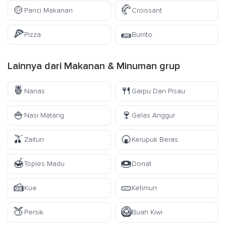
🍲
🥐
Panci Makanan
Croissant
🍕
🌯
Pizza
Burrito
Lainnya dari
Makanan & Minuman
grup
🍍
🍴
Nanas
Garpu Dan Pisau
🍚
🍷
Nasi Matang
Gelas Anggur
🫒
🍘
Zaitun
Kerupuk Beras
🍯
🍩
Toples Madu
Donat
🍰
🥒
Kue
Ketimun
🍑
🥝
Persik
Buah Kiwi