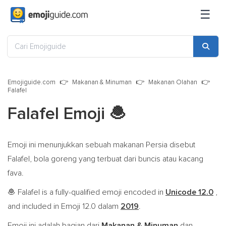
☰
Emojiguide.com
Makanan & Minuman
Makanan Olahan
Falafel
Falafel Emoji
🧆
Emoji ini menunjukkan sebuah makanan Persia disebut
Falafel, bola goreng yang terbuat dari buncis atau kacang
fava.
Falafel is a fully-qualified emoji encoded in
Unicode 12.0
,
🧆
and included in Emoji 12.0 dalam
2019
.
Emoji ini adalah bagian dari
Makanan & Minuman
dan