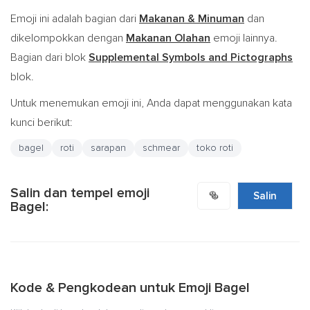
Emoji ini adalah bagian dari
Makanan & Minuman
dan
dikelompokkan dengan
Makanan Olahan
emoji lainnya.
Bagian dari blok
Supplemental Symbols and Pictographs
blok.
Untuk menemukan emoji ini, Anda dapat menggunakan kata
kunci berikut:
bagel
roti
sarapan
schmear
toko roti
Salin dan tempel emoji
🥯
Salin
Bagel:
Kode & Pengkodean untuk Emoji Bagel