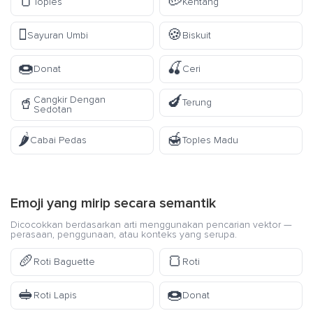
🫙
🥔
Toples
Kentang
🫜
🍪
Sayuran Umbi
Biskuit
🍩
🍒
Donat
Ceri
🍆
Cangkir Dengan
🥤
Terung
Sedotan
🌶️
🍯
Cabai Pedas
Toples Madu
Emoji yang mirip secara semantik
Dicocokkan berdasarkan arti menggunakan pencarian vektor —
perasaan, penggunaan, atau konteks yang serupa.
🥖
🍞
Roti Baguette
Roti
🥪
🍩
Roti Lapis
Donat