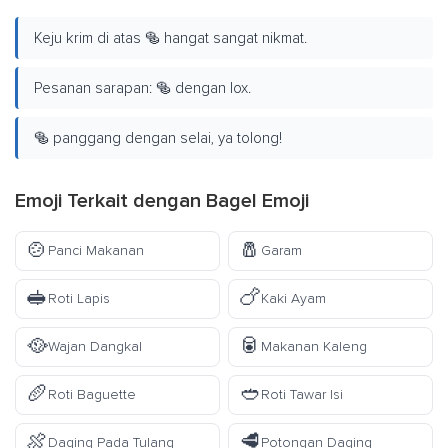
Keju krim di atas 🥯 hangat sangat nikmat.
Pesanan sarapan: 🥯 dengan lox.
🥯 panggang dengan selai, ya tolong!
Emoji Terkait dengan Bagel Emoji
🍲
🧂
Panci Makanan
Garam
🥪
🍗
Roti Lapis
Kaki Ayam
🥘
🥫
Wajan Dangkal
Makanan Kaleng
🥖
🥙
Roti Baguette
Roti Tawar Isi
🍖
🥩
Daging Pada Tulang
Potongan Daging