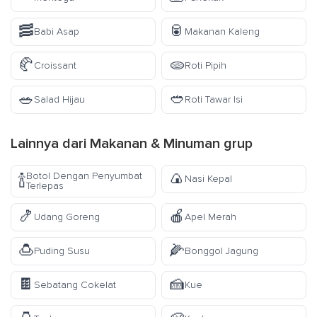
🥓
🥫
Babi Asap
Makanan Kaleng
🥐
🫓
Croissant
Roti Pipih
🥗
🥙
Salad Hijau
Roti Tawar Isi
Lainnya dari
Makanan & Minuman
grup
🍙
Botol Dengan Penyumbat
🍾
Nasi Kepal
Terlepas
🍤
🍎
Udang Goreng
Apel Merah
🍮
🌽
Puding Susu
Bonggol Jagung
🍫
🍰
Sebatang Cokelat
Kue