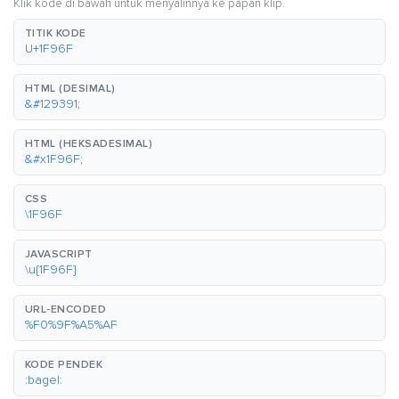
Klik kode di bawah untuk menyalinnya ke papan klip.
TITIK KODE
U+1F96F
HTML (DESIMAL)
&#129391;
HTML (HEKSADESIMAL)
&#x1F96F;
CSS
\1F96F
JAVASCRIPT
\u{1F96F}
URL-ENCODED
%F0%9F%A5%AF
KODE PENDEK
:bagel: