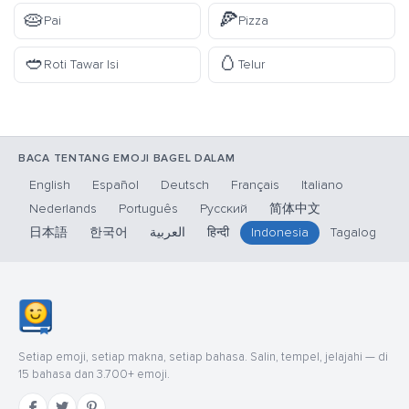
🥧
🍕
Pai
Pizza
🥙
🥚
Roti Tawar Isi
Telur
BACA TENTANG EMOJI BAGEL DALAM
English
Español
Deutsch
Français
Italiano
Nederlands
Português
Русский
简体中文
日本語
한국어
العربية
हिन्दी
Indonesia
Tagalog
Setiap emoji, setiap makna, setiap bahasa. Salin, tempel, jelajahi — di
15 bahasa dan 3.700+ emoji.