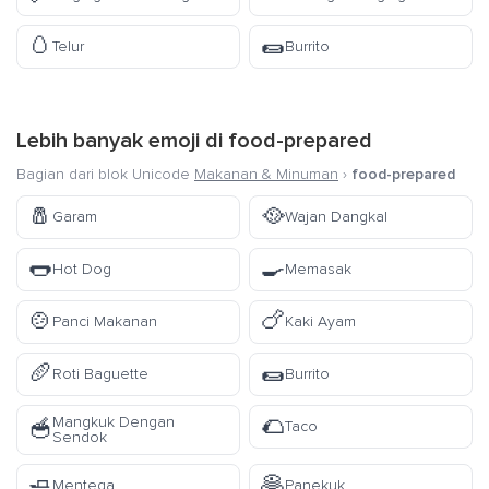
🥚
🌯
Telur
Burrito
Lebih banyak emoji di
food-prepared
Bagian dari blok Unicode
Makanan & Minuman
›
food-prepared
🧂
🥘
Garam
Wajan Dangkal
🌭
🍳
Hot Dog
Memasak
🍲
🍗
Panci Makanan
Kaki Ayam
🥖
🌯
Roti Baguette
Burrito
🌮
Mangkuk Dengan
🥣
Taco
Sendok
🧈
🥞
Mentega
Panekuk