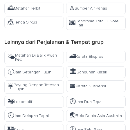
🌅
♨️
Matahari Terbit
Sumber Air Panas
🎪
Panorama Kota Di Sore
🌆
Tenda Sirkus
Hari
Lainnya dari
Perjalanan & Tempat
grup
🚄
Matahari Di Balik Awan
🌤️
Kereta Ekspres
Kecil
🕡
🏛️
Jam Setengah Tujuh
Bangunan Klasik
🚟
Payung Dengan Tetesan
☔
Kereta Suspensi
Hujan
🚂
🕑
Lokomotif
Jam Dua Tepat
🕗
🌏
Jam Delapan Tepat
Bola Dunia Asia-Australia
🏰
🕐
Kastel
Jam Satu Tepat