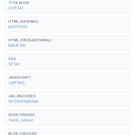
TITIK KODE
U+1F3A1
HTML (DESIMAL)
&#127905;
HTML (HEKSADESIMAL)
&#x1F3A1;
CSS
\1F3A1
JAVASCRIPT
\u{1F3A1}
URL-ENCODED
%F0%9F%8E%A1
KODE PENDEK
:ferris_wheel:
BLOK UNICODE