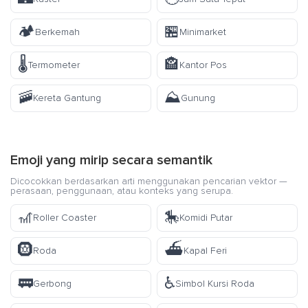
🏕️
🏪
Berkemah
Minimarket
🌡️
🏤
Termometer
Kantor Pos
🚠
⛰️
Kereta Gantung
Gunung
Emoji yang mirip secara semantik
Dicocokkan berdasarkan arti menggunakan pencarian vektor —
perasaan, penggunaan, atau konteks yang serupa.
🎢
🎠
Roller Coaster
Komidi Putar
🛞
⛴️
Roda
Kapal Feri
🚃
♿
Gerbong
Simbol Kursi Roda