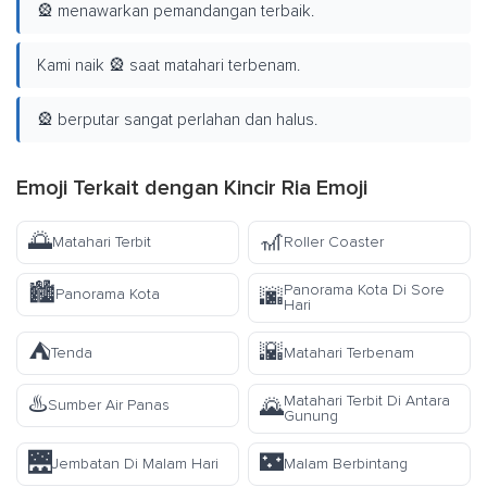
🎡 menawarkan pemandangan terbaik.
Kami naik 🎡 saat matahari terbenam.
🎡 berputar sangat perlahan dan halus.
Emoji Terkait dengan Kincir Ria Emoji
🌅
🎢
Matahari Terbit
Roller Coaster
🏙️
Panorama Kota Di Sore
🌆
Panorama Kota
Hari
⛺
🌇
Tenda
Matahari Terbenam
♨️
Matahari Terbit Di Antara
🌄
Sumber Air Panas
Gunung
🌉
🌃
Jembatan Di Malam Hari
Malam Berbintang