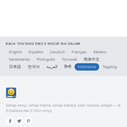
BACA TENTANG EMOJI KINCIR RIA DALAM
English
Español
Deutsch
Français
Italiano
Nederlands
Português
Русский
简体中文
日本語
한국어
العربية
हिन्दी
Indonesia
Tagalog
Setiap emoji, setiap makna, setiap bahasa. Salin, tempel, jelajahi — di
15 bahasa dan 3.700+ emoji.