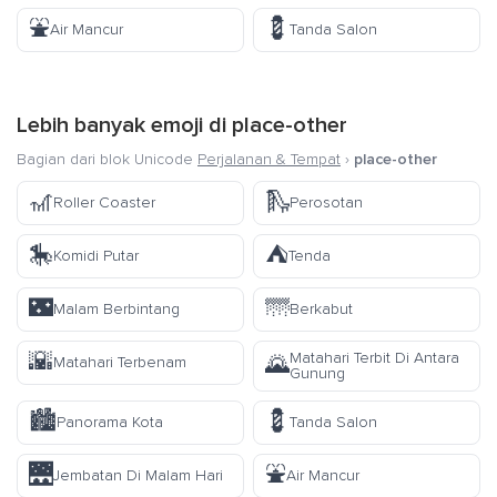
⛲
💈
Air Mancur
Tanda Salon
Lebih banyak emoji di
place-other
Bagian dari blok Unicode
Perjalanan & Tempat
›
place-other
🎢
🛝
Roller Coaster
Perosotan
🎠
⛺
Komidi Putar
Tenda
🌃
🌁
Malam Berbintang
Berkabut
🌇
Matahari Terbit Di Antara
🌄
Matahari Terbenam
Gunung
🏙️
💈
Panorama Kota
Tanda Salon
🌉
⛲
Jembatan Di Malam Hari
Air Mancur