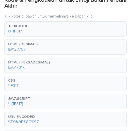
Kode & Pengkodean untuk Emoji Bulan Perbani
Akhir
Klik kode di bawah untuk menyalinnya ke papan klip.
TITIK KODE
U+1F317
HTML (DESIMAL)
&#127767;
HTML (HEKSADESIMAL)
&#x1F317;
CSS
\1F317
JAVASCRIPT
\u{1F317}
URL-ENCODED
%F0%9F%8C%97