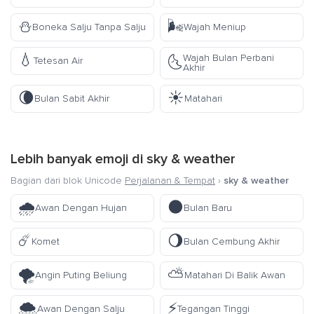
⛄
🌬️
Boneka Salju Tanpa Salju
Wajah Meniup
💧
Wajah Bulan Perbani
🌜
Tetesan Air
Akhir
🌘
☀️
Bulan Sabit Akhir
Matahari
Lebih banyak emoji di
sky & weather
Bagian dari blok Unicode
Perjalanan & Tempat
›
sky & weather
🌧️
🌑
Awan Dengan Hujan
Bulan Baru
☄️
🌖
Komet
Bulan Cembung Akhir
🌪️
⛅
Angin Puting Beliung
Matahari Di Balik Awan
🌨️
⚡
Awan Dengan Salju
Tegangan Tinggi