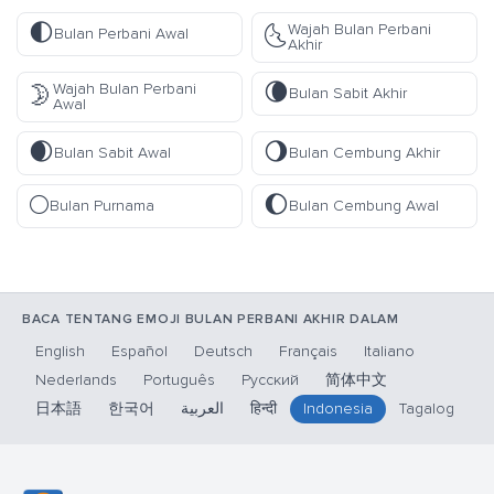
🌓
Wajah Bulan Perbani
🌜
Bulan Perbani Awal
Akhir
🌘
Wajah Bulan Perbani
🌛
Bulan Sabit Akhir
Awal
🌒
🌖
Bulan Sabit Awal
Bulan Cembung Akhir
🌕
🌔
Bulan Purnama
Bulan Cembung Awal
BACA TENTANG EMOJI BULAN PERBANI AKHIR DALAM
English
Español
Deutsch
Français
Italiano
Nederlands
Português
Русский
简体中文
日本語
한국어
العربية
हिन्दी
Indonesia
Tagalog