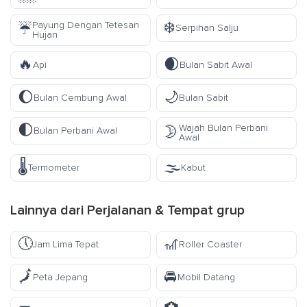
❄️
Payung Dengan Tetesan
☔
Serpihan Salju
Hujan
🔥
🌒
Api
Bulan Sabit Awal
🌔
🌙
Bulan Cembung Awal
Bulan Sabit
🌓
Wajah Bulan Perbani
🌛
Bulan Perbani Awal
Awal
🌡️
🌫️
Termometer
Kabut
Lainnya dari
Perjalanan & Tempat
grup
🕔
🎢
Jam Lima Tepat
Roller Coaster
🗾
🚘
Peta Jepang
Mobil Datang