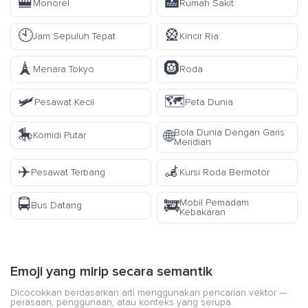
🚝
🏥
Monorel
Rumah Sakit
🕙
🎡
Jam Sepuluh Tepat
Kincir Ria
🗼
🛞
Menara Tokyo
Roda
🛩️
🗺️
Pesawat Kecil
Peta Dunia
🎠
Bola Dunia Dengan Garis
🌐
Komidi Putar
Meridian
✈️
🦼
Pesawat Terbang
Kursi Roda Bermotor
🚍
Mobil Pemadam
🚒
Bus Datang
Kebakaran
Emoji yang mirip secara semantik
Dicocokkan berdasarkan arti menggunakan pencarian vektor —
perasaan, penggunaan, atau konteks yang serupa.