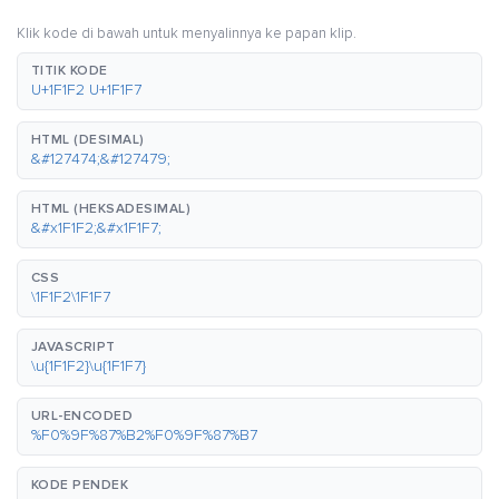
Klik kode di bawah untuk menyalinnya ke papan klip.
TITIK KODE
U+1F1F2 U+1F1F7
HTML (DESIMAL)
&#127474;&#127479;
HTML (HEKSADESIMAL)
&#x1F1F2;&#x1F1F7;
CSS
\1F1F2\1F1F7
JAVASCRIPT
\u{1F1F2}\u{1F1F7}
URL-ENCODED
%F0%9F%87%B2%F0%9F%87%B7
KODE PENDEK