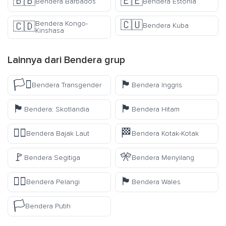
🇧🇧
🇪🇪
Bendera Barbados
Bendera Estonia
🇨🇺
Bendera Kongo-
🇨🇩
Bendera Kuba
Kinshasa
Lainnya dari
Bendera
grup
🏳️‍⚧️
🏴󠁧󠁢󠁥󠁮󠁧󠁿
Bendera Transgender
Bendera Inggris
🏴󠁧󠁢󠁳󠁣󠁴󠁿
🏴
Bendera: Skotlandia
Bendera Hitam
🏴‍☠️
🏁
Bendera Bajak Laut
Bendera Kotak-Kotak
🚩
🎌
Bendera Segitiga
Bendera Menyilang
🏳️‍🌈
🏴󠁧󠁢󠁷󠁬󠁳󠁿
Bendera Pelangi
Bendera Wales
🏳️
Bendera Putih