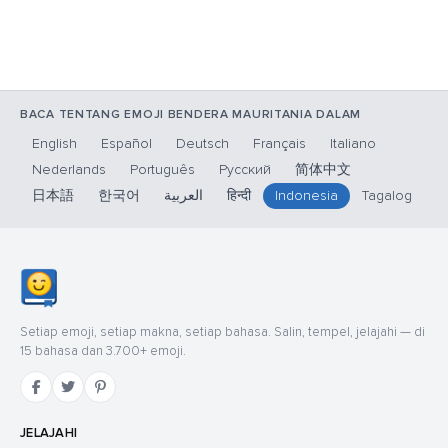
BACA TENTANG EMOJI BENDERA MAURITANIA DALAM
English
Español
Deutsch
Français
Italiano
Nederlands
Português
Русский
简体中文
日本語
한국어
العربية
हिन्दी
Indonesia
Tagalog
Setiap emoji, setiap makna, setiap bahasa. Salin, tempel, jelajahi — di
15 bahasa dan 3.700+ emoji.
JELAJAHI