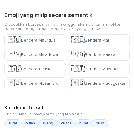
Emoji yang mirip secara semantik
Dicocokkan berdasarkan arti menggunakan pencarian vektor —
perasaan, penggunaan, atau konteks yang serupa.
🇲🇺
🇲🇱
Bendera Mauritius
Bendera Mali
🇲🇻
🇲🇦
Bendera Maladewa
Bendera Maroko
🇹🇳
🇾🇹
Bendera Tunisia
Bendera Mayotte
🇲🇿
🇲🇬
Bendera Mozambik
Bendera Madagaskar
Kata kunci terkait
Jelajahi emoji di bawah tema yang terkait erat:
surat
bulan
silang
cuaca
bumi
buah