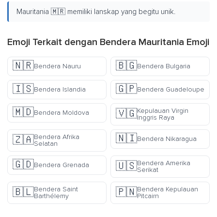
Mauritania 🇲🇷 memiliki lanskap yang begitu unik.
Emoji Terkait dengan Bendera Mauritania Emoji
🇳🇷
🇧🇬
Bendera Nauru
Bendera Bulgaria
🇮🇸
🇬🇵
Bendera Islandia
Bendera Guadeloupe
🇲🇩
Kepulauan Virgin
🇻🇬
Bendera Moldova
Inggris Raya
🇳🇮
Bendera Afrika
🇿🇦
Bendera Nikaragua
Selatan
🇬🇩
Bendera Amerika
🇺🇸
Bendera Grenada
Serikat
Bendera Saint
Bendera Kepulauan
🇧🇱
🇵🇳
Barthélemy
Pitcairn