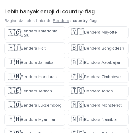
Lebih banyak emoji di
country-flag
Bagian dari blok Unicode
Bendera
›
country-flag
🇾🇹
Bendera Kaledonia
🇳🇨
Bendera Mayotte
Baru
🇭🇹
🇧🇩
Bendera Haiti
Bendera Bangladesh
🇯🇲
🇦🇿
Bendera Jamaika
Bendera Azerbaijan
🇭🇳
🇿🇼
Bendera Honduras
Bendera Zimbabwe
🇩🇪
🇹🇴
Bendera Jerman
Bendera Tonga
🇱🇺
🇲🇸
Bendera Luksemborg
Bendera Monsterrat
🇲🇲
🇳🇦
Bendera Myanmar
Bendera Namibia