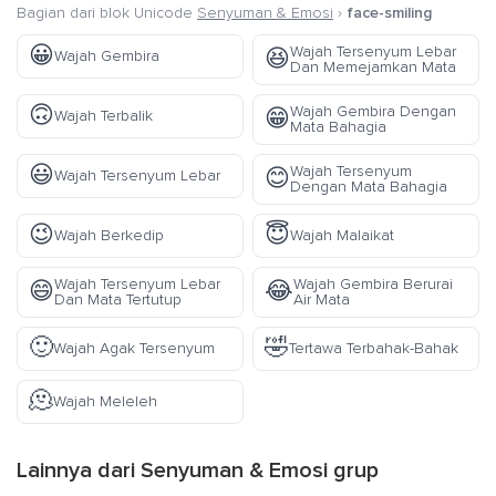
Bagian dari blok Unicode
Senyuman & Emosi
›
face-smiling
😀
Wajah Tersenyum Lebar
😆
Wajah Gembira
Dan Memejamkan Mata
🙃
Wajah Gembira Dengan
😁
Wajah Terbalik
Mata Bahagia
😃
Wajah Tersenyum
😊
Wajah Tersenyum Lebar
Dengan Mata Bahagia
😉
😇
Wajah Berkedip
Wajah Malaikat
Wajah Tersenyum Lebar
Wajah Gembira Berurai
😄
😂
Dan Mata Tertutup
Air Mata
🙂
🤣
Wajah Agak Tersenyum
Tertawa Terbahak-Bahak
🫠
Wajah Meleleh
Lainnya dari
Senyuman & Emosi
grup