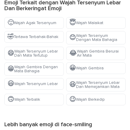
Emoji Terkait dengan Wajah Tersenyum Lebar
Dan Berkeringat Emoji
🙂
😇
Wajah Agak Tersenyum
Wajah Malaikat
🤣
Wajah Tersenyum
😊
Tertawa Terbahak-Bahak
Dengan Mata Bahagia
Wajah Tersenyum Lebar
Wajah Gembira Berurai
😄
😂
Dan Mata Tertutup
Air Mata
😀
Wajah Gembira Dengan
😁
Wajah Gembira
Mata Bahagia
😃
Wajah Tersenyum Lebar
😆
Wajah Tersenyum Lebar
Dan Memejamkan Mata
🙃
😉
Wajah Terbalik
Wajah Berkedip
Lebih banyak emoji di
face-smiling