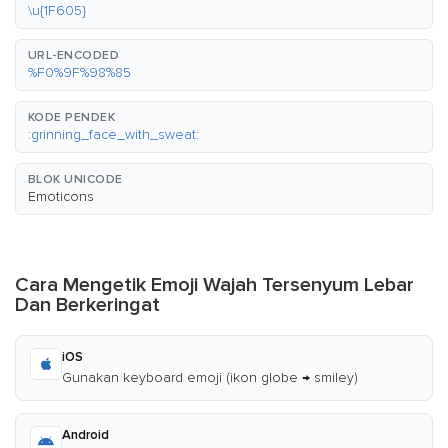
\u{1F605}
URL-ENCODED
%F0%9F%98%85
KODE PENDEK
:grinning_face_with_sweat:
BLOK UNICODE
Emoticons
Cara Mengetik Emoji Wajah Tersenyum Lebar
Dan Berkeringat
iOS
Gunakan keyboard emoji (ikon globe → smiley)
Android