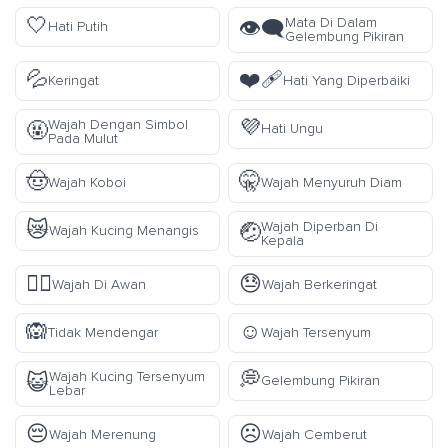
🤍
Mata Di Dalam
👁️‍🗨️
Hati Putih
Gelembung Pikiran
💦
❤️‍🩹
Keringat
Hati Yang Diperbaiki
💜
Wajah Dengan Simbol
🤬
Hati Ungu
Pada Mulut
🤠
🤫
Wajah Koboi
Wajah Menyuruh Diam
😿
Wajah Diperban Di
🤕
Wajah Kucing Menangis
Kepala
😶‍🌫️
😓
Wajah Di Awan
Wajah Berkeringat
🙉
☺️
Tidak Mendengar
Wajah Tersenyum
💭
Wajah Kucing Tersenyum
😺
Gelembung Pikiran
Lebar
😔
☹️
Wajah Merenung
Wajah Cemberut