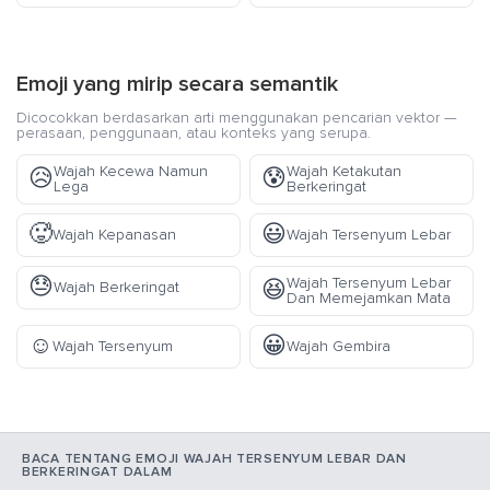
Emoji yang mirip secara semantik
Dicocokkan berdasarkan arti menggunakan pencarian vektor —
perasaan, penggunaan, atau konteks yang serupa.
Wajah Kecewa Namun
Wajah Ketakutan
😥
😰
Lega
Berkeringat
🥵
😃
Wajah Kepanasan
Wajah Tersenyum Lebar
😓
Wajah Tersenyum Lebar
😆
Wajah Berkeringat
Dan Memejamkan Mata
☺️
😀
Wajah Tersenyum
Wajah Gembira
BACA TENTANG EMOJI WAJAH TERSENYUM LEBAR DAN
BERKERINGAT DALAM