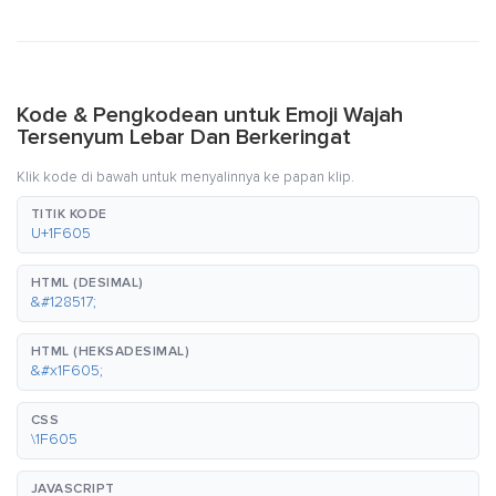
Kode & Pengkodean untuk Emoji Wajah
Tersenyum Lebar Dan Berkeringat
Klik kode di bawah untuk menyalinnya ke papan klip.
TITIK KODE
U+1F605
HTML (DESIMAL)
&#128517;
HTML (HEKSADESIMAL)
&#x1F605;
CSS
\1F605
JAVASCRIPT