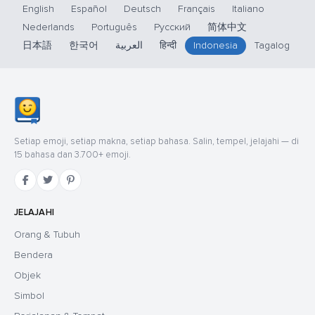
English
Español
Deutsch
Français
Italiano
Nederlands
Português
Русский
简体中文
日本語
한국어
العربية
हिन्दी
Indonesia
Tagalog
Setiap emoji, setiap makna, setiap bahasa. Salin, tempel, jelajahi — di
15 bahasa dan 3.700+ emoji.
JELAJAHI
Orang & Tubuh
Bendera
Objek
Simbol