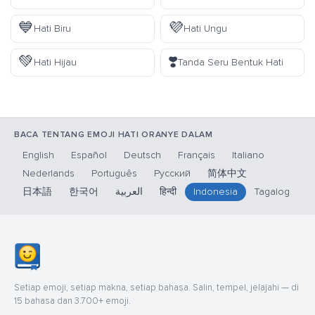
💙
💜
Hati Biru
Hati Ungu
💚
❣️
Hati Hijau
Tanda Seru Bentuk Hati
BACA TENTANG EMOJI HATI ORANYE DALAM
English
Español
Deutsch
Français
Italiano
Nederlands
Português
Русский
简体中文
日本語
한국어
العربية
हिन्दी
Indonesia
Tagalog
Setiap emoji, setiap makna, setiap bahasa. Salin, tempel, jelajahi — di
15 bahasa dan 3.700+ emoji.