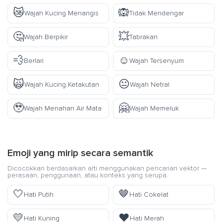
😿
🙉
Wajah Kucing Menangis
Tidak Mendengar
🤔
💥
Wajah Berpikir
Tabrakan
💨
☺️
Berlari
Wajah Tersenyum
🙀
😐
Wajah Kucing Ketakutan
Wajah Netral
🥹
🤗
Wajah Menahan Air Mata
Wajah Memeluk
Emoji yang mirip secara semantik
Dicocokkan berdasarkan arti menggunakan pencarian vektor —
perasaan, penggunaan, atau konteks yang serupa.
🤍
🤎
Hati Putih
Hati Cokelat
💛
❤️
Hati Kuning
Hati Merah