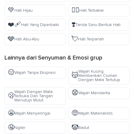
💚
❤️‍🔥
Hati Hijau
Hati Terbakar
❤️‍🩹
❣️
Hati Yang Diperbaiki
Tanda Seru Bentuk Hati
🩶
💘
Hati Abu-Abu
Hati Terpanah
Lainnya dari
Senyuman & Emosi
grup
😑
Wajah Kucing
Wajah Tanpa Ekspresi
😽
Memberikan Ciuman
Dengan Mata Tertutup
😧
Wajah Dengan Mata
Wajah Menderita
🫢
Terbuka Dan Tangan
Menutupi Mulut
😬
🤑
Wajah Menyeringai
Wajah Materialistis
🤤
🤡
Ngiler
Badut