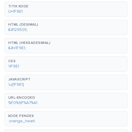
TITIK KODE
U+1F9E1
HTML (DESIMAL)
&#129505;
HTML (HEKSADESIMAL)
&#x1F9E1;
CSS
\1F9E1
JAVASCRIPT
\u{1F9E1}
URL-ENCODED
%F0%9F%A7%A1
KODE PENDEK
:orange_heart: