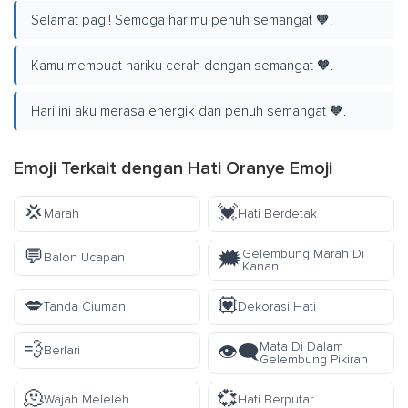
Selamat pagi! Semoga harimu penuh semangat 🧡.
Kamu membuat hariku cerah dengan semangat 🧡.
Hari ini aku merasa energik dan penuh semangat 🧡.
Emoji Terkait dengan Hati Oranye Emoji
💢
💓
Marah
Hati Berdetak
💬
Gelembung Marah Di
🗯️
Balon Ucapan
Kanan
💋
💟
Tanda Ciuman
Dekorasi Hati
💨
Mata Di Dalam
👁️‍🗨️
Berlari
Gelembung Pikiran
🫠
💞
Wajah Meleleh
Hati Berputar