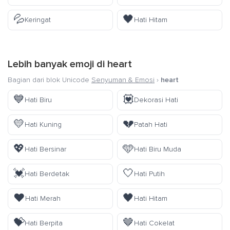
💦
🖤
Keringat
Hati Hitam
Lebih banyak emoji di
heart
Bagian dari blok Unicode
Senyuman & Emosi
›
heart
💙
💟
Hati Biru
Dekorasi Hati
💛
💔
Hati Kuning
Patah Hati
💖
🩵
Hati Bersinar
Hati Biru Muda
💓
🤍
Hati Berdetak
Hati Putih
❤️
🖤
Hati Merah
Hati Hitam
💝
🤎
Hati Berpita
Hati Cokelat