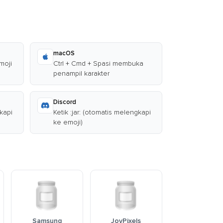
macOS
moji
Ctrl + Cmd + Spasi membuka
penampil karakter
Discord
gkapi
Ketik :jar: (otomatis melengkapi
ke emoji)
Samsung
JoyPixels