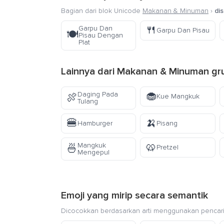
Bagian dari blok Unicode
Makanan & Minuman
›
di
🍴
Garpu Dan
Garpu Dan Pisau
🍽️
Pisau Dengan
Plat
Lainnya dari
Makanan & Minuman
gr
🧁
Daging Pada
🍖
Kue Mangkuk
Tulang
🍔
🍌
Hamburger
Pisang
🥨
Mangkuk
🍜
Pretzel
Mengepul
Emoji yang mirip secara semantik
Dicocokkan berdasarkan arti menggunakan pencari