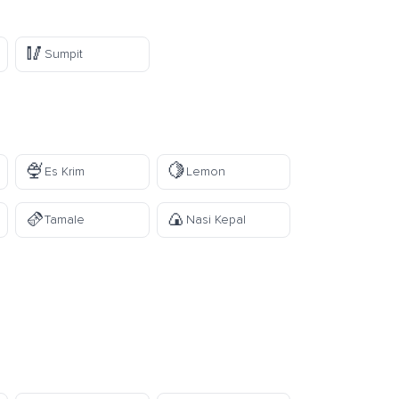
🥢
Sumpit
🍨
🍋
Es Krim
Lemon
🫔
🍙
Tamale
Nasi Kepal