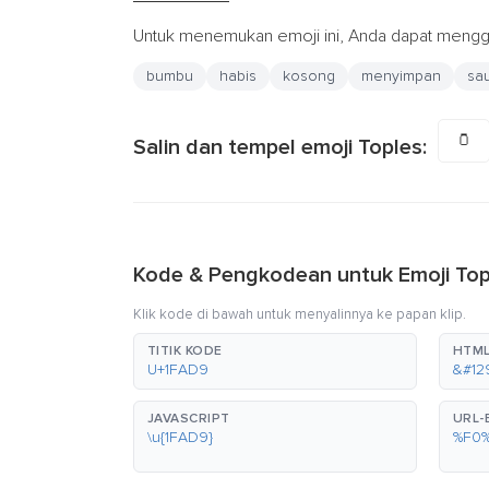
Untuk menemukan emoji ini, Anda dapat menggu
bumbu
habis
kosong
menyimpan
sa
🫙
Salin dan tempel emoji Toples:
Kode & Pengkodean untuk Emoji Top
Klik kode di bawah untuk menyalinnya ke papan klip.
TITIK KODE
HTML
U+1FAD9
&#12
JAVASCRIPT
URL
\u{1FAD9}
%F0