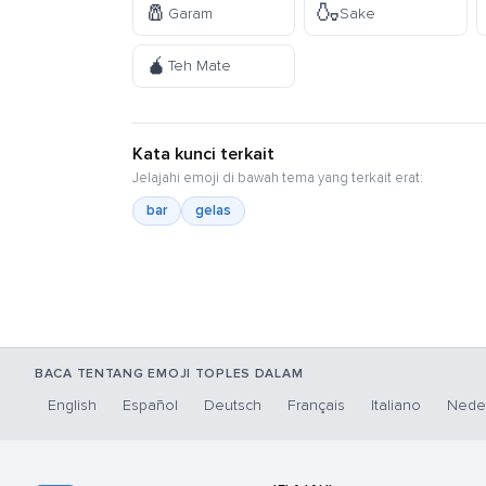
🧂
🍶
Garam
Sake
🧉
Teh Mate
Kata kunci terkait
Jelajahi emoji di bawah tema yang terkait erat:
bar
gelas
BACA TENTANG EMOJI TOPLES DALAM
English
Español
Deutsch
Français
Italiano
Nede