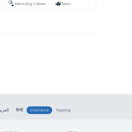
🫗
🫖
Menuang Cairan
Teko
العربي
हिन्दी
Indonesia
Tagalog