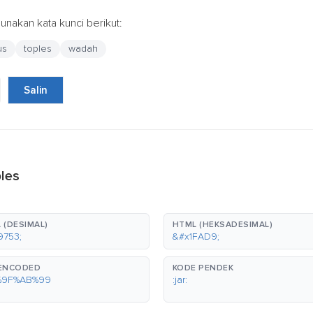
nakan kata kunci berikut:
us
toples
wadah
Salin
les
 (DESIMAL)
HTML (HEKSADESIMAL)
9753;
&#x1FAD9;
-ENCODED
KODE PENDEK
%9F%AB%99
:jar: