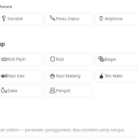
shware
🥄
🔪
🏺
Sendok
Pisau Dapur
Amphora
up
🫓
🍞
🥯
Roti Pipih
Roti
Bagel
🍛
🍚
🧉
Nasi Kari
Nasi Matang
Teh Mate
🍶
🥟
Sake
Pangsit
an vektor — perasaan, penggunaan, atau konteks yang serupa.