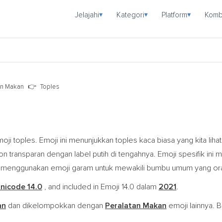
Jelajahi
Kategori
Platform
Komb
▾
▾
▾
an Makan
Toples
ji toples. Emoji ini menunjukkan toples kaca biasa yang kita lihat
 transparan dengan label putih di tengahnya. Emoji spesifik ini m
menggunakan emoji garam untuk mewakili bumbu umum yang oran
nicode 14.0
, and included in Emoji 14.0 dalam
2021
.
an
dan dikelompokkan dengan
Peralatan Makan
emoji lainnya. B