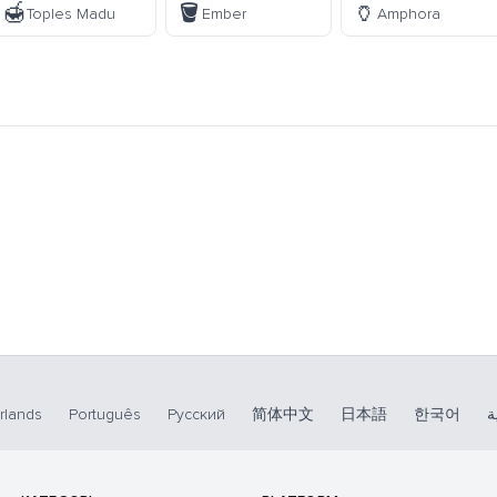
🍯
🪣
🏺
Toples Madu
Ember
Amphora
rlands
Português
Русский
简体中文
日本語
한국어
ة