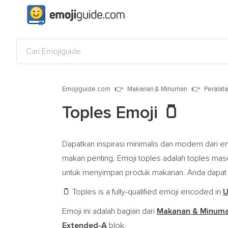
Emojiguide.com
Makanan & Minuman
Peralat
Toples Emoji
🫙
Dapatkan inspirasi minimalis dan modern dari emo
makan penting. Emoji toples adalah toples mason
untuk menyimpan produk makanan. Anda dapat 
Toples is a fully-qualified emoji encoded in
U
🫙
Emoji ini adalah bagian dari
Makanan & Minum
Extended-A
blok.