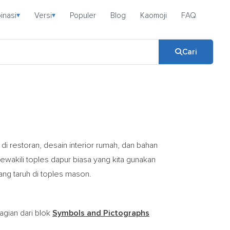
inasi
Versi
Populer
Blog
Kaomoji
FAQ
▾
▾
Cari
 di restoran, desain interior rumah, dan bahan
ewakili toples dapur biasa yang kita gunakan
g taruh di toples mason.
agian dari blok
Symbols and Pictographs