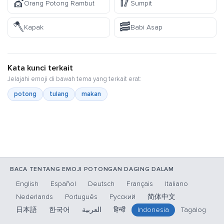
💇
🥢
Orang Potong Rambut
Sumpit
🪓
🥓
Kapak
Babi Asap
Kata kunci terkait
Jelajahi emoji di bawah tema yang terkait erat:
potong
tulang
makan
BACA TENTANG EMOJI POTONGAN DAGING DALAM
English
Español
Deutsch
Français
Italiano
Nederlands
Português
Русский
简体中文
日本語
한국어
العربية
हिन्दी
Indonesia
Tagalog