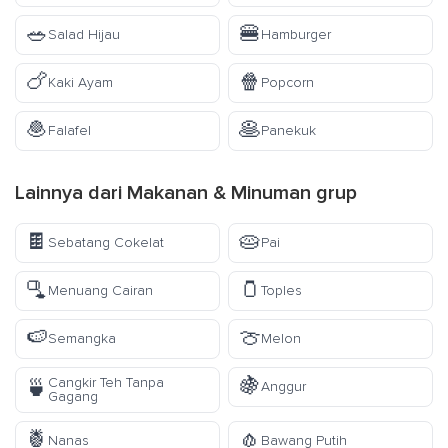
🥗
🍔
Salad Hijau
Hamburger
🍗
🍿
Kaki Ayam
Popcorn
🧆
🥞
Falafel
Panekuk
Lainnya dari
Makanan & Minuman
grup
🍫
🥧
Sebatang Cokelat
Pai
🫗
🫙
Menuang Cairan
Toples
🍉
🍈
Semangka
Melon
🍇
Cangkir Teh Tanpa
🍵
Anggur
Gagang
🍍
🧄
Nanas
Bawang Putih