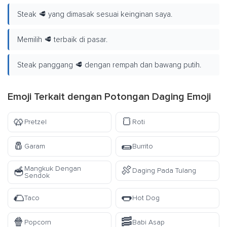
Steak 🥩 yang dimasak sesuai keinginan saya.
Memilih 🥩 terbaik di pasar.
Steak panggang 🥩 dengan rempah dan bawang putih.
Emoji Terkait dengan Potongan Daging Emoji
🥨
🍞
Pretzel
Roti
🧂
🌯
Garam
Burrito
🍖
Mangkuk Dengan
🥣
Daging Pada Tulang
Sendok
🌮
🌭
Taco
Hot Dog
🍿
🥓
Popcorn
Babi Asap