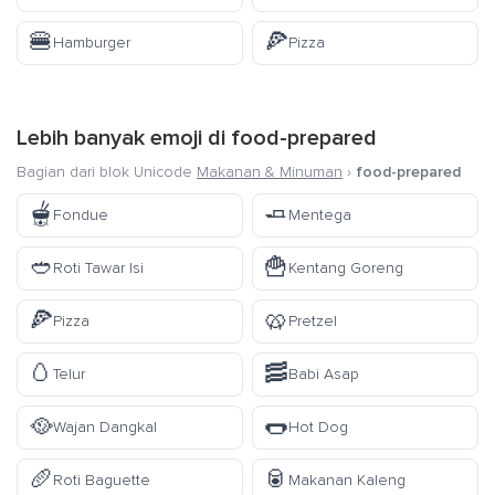
🍔
🍕
Hamburger
Pizza
Lebih banyak emoji di
food-prepared
Bagian dari blok Unicode
Makanan & Minuman
›
food-prepared
🫕
🧈
Fondue
Mentega
🥙
🍟
Roti Tawar Isi
Kentang Goreng
🍕
🥨
Pizza
Pretzel
🥚
🥓
Telur
Babi Asap
🥘
🌭
Wajan Dangkal
Hot Dog
🥖
🥫
Roti Baguette
Makanan Kaleng