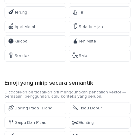
🍆
🍐
Terung
Pir
🍎
🥬
Apel Merah
Selada Hijau
🥥
🧉
Kelapa
Teh Mate
🥄
🍶
Sendok
Sake
Emoji yang mirip secara semantik
Dicocokkan berdasarkan arti menggunakan pencarian vektor —
perasaan, penggunaan, atau konteks yang serupa.
🍖
🔪
Daging Pada Tulang
Pisau Dapur
🍴
✂️
Garpu Dan Pisau
Gunting