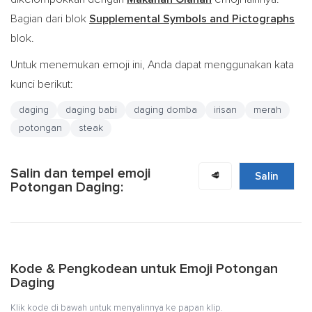
Bagian dari blok
Supplemental Symbols and Pictographs
blok.
Untuk menemukan emoji ini, Anda dapat menggunakan kata
kunci berikut:
daging
daging babi
daging domba
irisan
merah
potongan
steak
Salin dan tempel emoji
🥩
Salin
Potongan Daging:
Kode & Pengkodean untuk Emoji Potongan
Daging
Klik kode di bawah untuk menyalinnya ke papan klip.