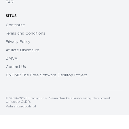
FAQ
SITUS
Contribute
Terms and Conditions
Privacy Policy
Affiliate Disclosure
DMCA
Contact Us
GNOME: The Free Software Desktop Project
© 2019–2026 Emojiguide. Nama dan kata kunci emoji dari proyek
Unicode CLDR.
Peta situs
robots.txt