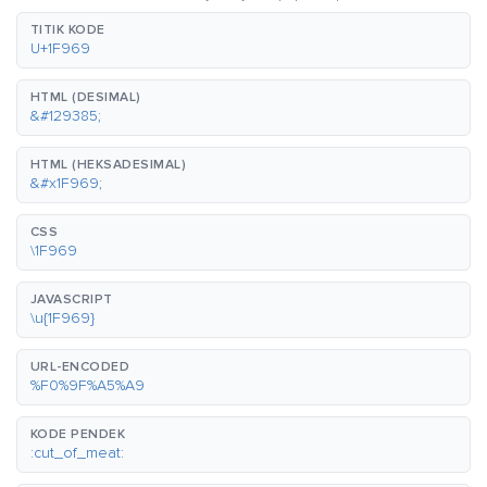
TITIK KODE
U+1F969
HTML (DESIMAL)
&#129385;
HTML (HEKSADESIMAL)
&#x1F969;
CSS
\1F969
JAVASCRIPT
\u{1F969}
URL-ENCODED
%F0%9F%A5%A9
KODE PENDEK
:cut_of_meat: