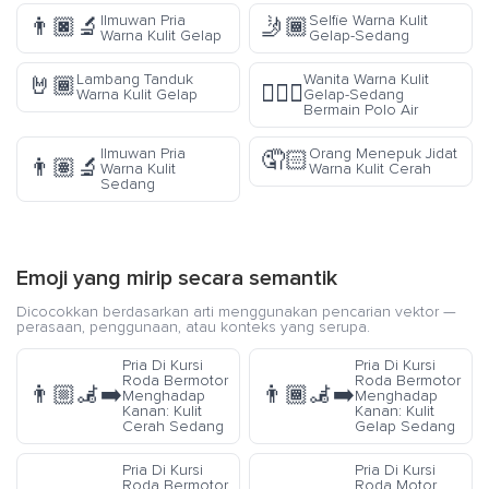
Ilmuwan Pria
Selfie Warna Kulit
👨🏿‍🔬
🤳🏾
Warna Kulit Gelap
Gelap-Sedang
Lambang Tanduk
Wanita Warna Kulit
🤘🏾
🤽🏾‍♀️
Warna Kulit Gelap
Gelap-Sedang
Bermain Polo Air
Ilmuwan Pria
Orang Menepuk Jidat
🤦🏻
👨🏽‍🔬
Warna Kulit
Warna Kulit Cerah
Sedang
Emoji yang mirip secara semantik
Dicocokkan berdasarkan arti menggunakan pencarian vektor —
perasaan, penggunaan, atau konteks yang serupa.
Pria Di Kursi
Pria Di Kursi
Roda Bermotor
Roda Bermotor
👨🏼‍🦼‍➡️
👨🏾‍🦼‍➡️
Menghadap
Menghadap
Kanan: Kulit
Kanan: Kulit
Cerah Sedang
Gelap Sedang
Pria Di Kursi
Pria Di Kursi
Roda Bermotor
Roda Motor