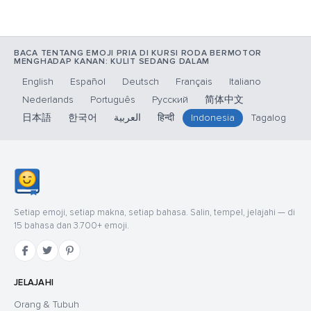
BACA TENTANG EMOJI PRIA DI KURSI RODA BERMOTOR
MENGHADAP KANAN: KULIT SEDANG DALAM
English
Español
Deutsch
Français
Italiano
Nederlands
Português
Русский
简体中文
日本語
한국어
العربية
हिन्दी
Indonesia
Tagalog
Setiap emoji, setiap makna, setiap bahasa. Salin, tempel, jelajahi — di
15 bahasa dan 3.700+ emoji.
JELAJAHI
Orang & Tubuh