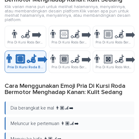
Klik varian mana pun untuk melihat halamannya, menyalinnya,
atau membandingkan desain platform.Klik varian apa pun untuk
melihat halamannya, menyalinnya, atau membandingkan desain
platform.
👨‍🦼‍➡️
👨🏻‍🦼‍➡️
👨🏼‍🦼‍➡️
Pria Di Kursi Roda Bermotor Menghadap Kanan
Pria Di Kursi Roda Bermotor Menghadap Kanan: Kulit Cerah
Pria Di Kursi Roda Bermotor Menghadap Kanan: Kulit Cerah Sedang
👨🏽‍🦼‍➡️
👨🏾‍🦼‍➡️
👨🏿‍🦼‍➡️
Pria Di Kursi Roda Bermotor Menghadap Kanan: Kulit Sedang
Pria Di Kursi Roda Bermotor Menghadap Kanan: Kulit Gelap Sedang
Pria Di Kursi Roda Motor Menghadap Kanan Kulit Gelap
Cara Menggunakan Emoji Pria Di Kursi Roda
Bermotor Menghadap Kanan: Kulit Sedang
Dia berangkat ke mal 👨🏽‍🦼‍➡️
Meluncur ke pertemuan 👨🏽‍🦼‍➡️