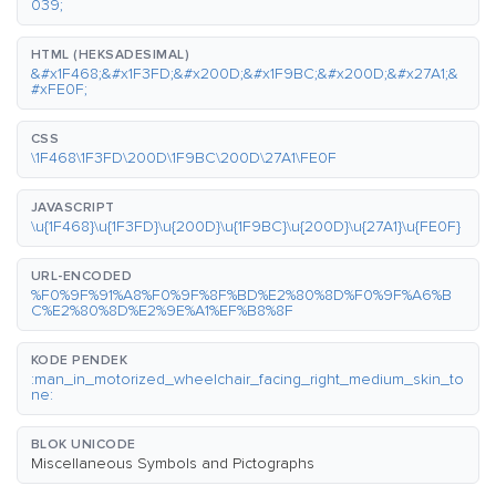
039;
HTML (HEKSADESIMAL)
&#x1F468;&#x1F3FD;&#x200D;&#x1F9BC;&#x200D;&#x27A1;&
#xFE0F;
CSS
\1F468\1F3FD\200D\1F9BC\200D\27A1\FE0F
JAVASCRIPT
\u{1F468}\u{1F3FD}\u{200D}\u{1F9BC}\u{200D}\u{27A1}\u{FE0F}
URL-ENCODED
%F0%9F%91%A8%F0%9F%8F%BD%E2%80%8D%F0%9F%A6%B
C%E2%80%8D%E2%9E%A1%EF%B8%8F
KODE PENDEK
:man_in_motorized_wheelchair_facing_right_medium_skin_to
ne:
BLOK UNICODE
Miscellaneous Symbols and Pictographs