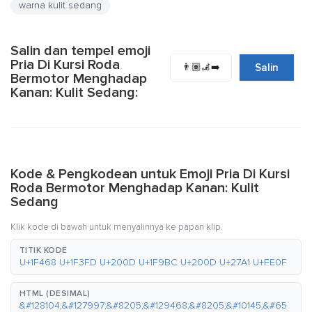
warna kulit sedang
Salin dan tempel emoji
Pria Di Kursi Roda
👨🏽‍🦼‍➡️
Salin
Bermotor Menghadap
Kanan: Kulit Sedang:
Kode & Pengkodean untuk Emoji Pria Di Kursi
Roda Bermotor Menghadap Kanan: Kulit
Sedang
Klik kode di bawah untuk menyalinnya ke papan klip.
TITIK KODE
U+1F468 U+1F3FD U+200D U+1F9BC U+200D U+27A1 U+FE0F
HTML (DESIMAL)
&#128104;&#127997;&#8205;&#129468;&#8205;&#10145;&#65