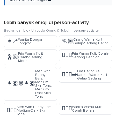
Menuju ke kafe 👨🏽‍🦼‍➡️
Lebih banyak emoji di
person-activity
Bagian dari blok Unicode
Orang & Tubuh
›
person-activity
Wanita Dengan
Orang Warna Kulit
👩‍🦯
🏃🏾
Tongkat
Gelap-Sedang Berlari
Pria Warna Kulit
Pria Warna Kulit Cerah-
🚶🏼‍♂️
🕺🏼
Cerah-Sedang
Sedang Berjalan
Menari
Men With
Pria Berlari Ke
🏃🏾‍♂️‍➡️
Bunny
Kanan: Warna Kulit
Ears:
Gelap Sedang
Medium
👨🏽‍🐰‍👨🏾
Skin Tone,
Medium-
Dark Skin
Tone
Men With Bunny Ears:
Wanita Warna Kulit
🚶🏻‍♀️
👯🏾‍♂️
Medium-Dark Skin
Cerah Berjalan
Tone