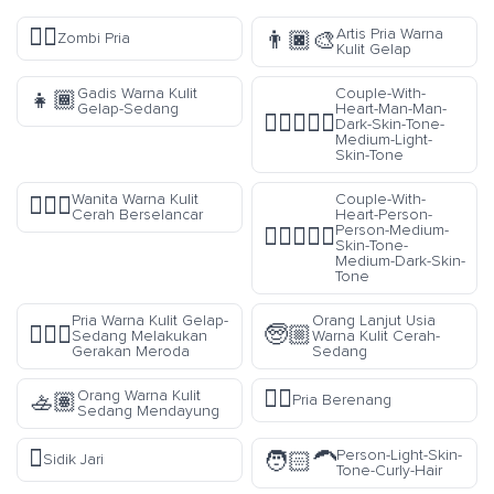
🧟‍♂️
Artis Pria Warna
👨🏿‍🎨
Zombi Pria
Kulit Gelap
Gadis Warna Kulit
Couple-With-
👧🏾
Gelap-Sedang
Heart-Man-Man-
👨🏿‍❤️‍👨🏼
Dark-Skin-Tone-
Medium-Light-
Skin-Tone
Wanita Warna Kulit
Couple-With-
🏄🏻‍♀️
Cerah Berselancar
Heart-Person-
Person-Medium-
🧑🏽‍❤️‍🧑🏾
Skin-Tone-
Medium-Dark-Skin-
Tone
Pria Warna Kulit Gelap-
Orang Lanjut Usia
🤸🏾‍♂️
🧓🏼
Sedang Melakukan
Warna Kulit Cerah-
Gerakan Meroda
Sedang
🏊‍♂️
Orang Warna Kulit
🚣🏽
Pria Berenang
Sedang Mendayung
🫆
Person-Light-Skin-
🧑🏻‍🦱
Sidik Jari
Tone-Curly-Hair