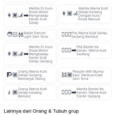
Wanita Di Kursi
Wanita Warna Kulit
Roda Motor
Gelap-Sedang
👩🏾‍🦽
👩🏿‍🦼‍➡️
Menghadap
Dengan Kursi
Kanan Kulit
Roda Manual
Gelap
Ballet Dancer:
Pria Warna Kulit Gelap-
🧑🏻‍🩰
🧎🏾‍♂️
Light Skin Tone
Sedang Berlutut
Wanita Di Kursi
Pria Berlari Ke
🏃🏽‍♂️‍➡️
Roda Motor
Kanan: Warna Kulit
👩🏾‍🦼‍➡️
Menghadap
Sedang
Kanan Kulit
Gelap Sedang
Orang Warna Kulit
People With Bunny
🧗🏾
👯🏾
Gelap-Sedang
Ears: Medium-Dark
Memanjat Tebing
Skin Tone
Orang Warna Kulit
Wanita Berlari Ke
🧎🏾
🏃🏼‍♀️‍➡️
Gelap-Sedang
Kanan: Warna Kulit
Berlutut
Cerah Sedang
Lainnya dari
Orang & Tubuh
grup