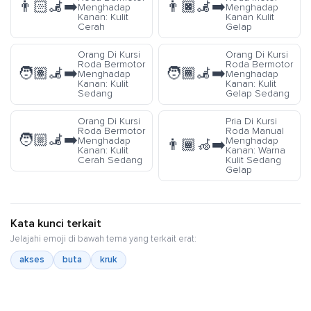
👨🏻‍🦼‍➡️
👨🏿‍🦼‍➡️
Menghadap
Menghadap
Kanan: Kulit
Kanan Kulit
Cerah
Gelap
Orang Di Kursi
Orang Di Kursi
Roda Bermotor
Roda Bermotor
🧑🏽‍🦼‍➡️
🧑🏾‍🦼‍➡️
Menghadap
Menghadap
Kanan: Kulit
Kanan: Kulit
Sedang
Gelap Sedang
Orang Di Kursi
Pria Di Kursi
Roda Bermotor
Roda Manual
🧑🏼‍🦼‍➡️
Menghadap
Menghadap
👨🏾‍🦽‍➡️
Kanan: Kulit
Kanan: Warna
Cerah Sedang
Kulit Sedang
Gelap
Kata kunci terkait
Jelajahi emoji di bawah tema yang terkait erat:
akses
buta
kruk