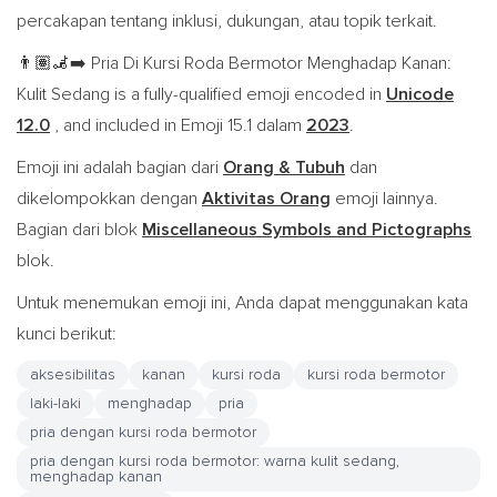
percakapan tentang inklusi, dukungan, atau topik terkait.
Pria Di Kursi Roda Bermotor Menghadap Kanan:
👨🏽‍🦼‍➡️
Kulit Sedang is a fully-qualified emoji encoded in
Unicode
12.0
, and included in Emoji 15.1 dalam
2023
.
Emoji ini adalah bagian dari
Orang & Tubuh
dan
dikelompokkan dengan
Aktivitas Orang
emoji lainnya.
Bagian dari blok
Miscellaneous Symbols and Pictographs
blok.
Untuk menemukan emoji ini, Anda dapat menggunakan kata
kunci berikut:
aksesibilitas
kanan
kursi roda
kursi roda bermotor
laki-laki
menghadap
pria
pria dengan kursi roda bermotor
pria dengan kursi roda bermotor: warna kulit sedang,
menghadap kanan