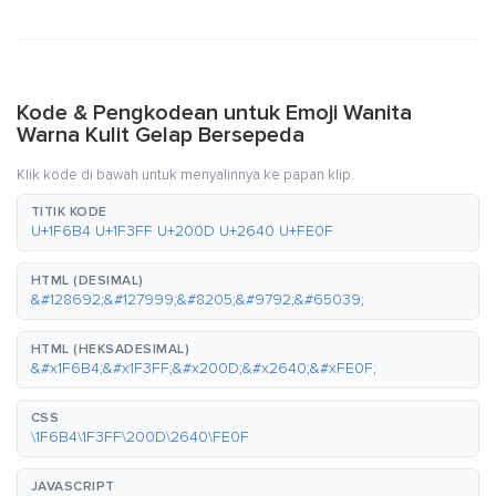
Kode & Pengkodean untuk Emoji Wanita
Warna Kulit Gelap Bersepeda
Klik kode di bawah untuk menyalinnya ke papan klip.
TITIK KODE
U+1F6B4 U+1F3FF U+200D U+2640 U+FE0F
HTML (DESIMAL)
&#128692;&#127999;&#8205;&#9792;&#65039;
HTML (HEKSADESIMAL)
&#x1F6B4;&#x1F3FF;&#x200D;&#x2640;&#xFE0F;
CSS
\1F6B4\1F3FF\200D\2640\FE0F
JAVASCRIPT