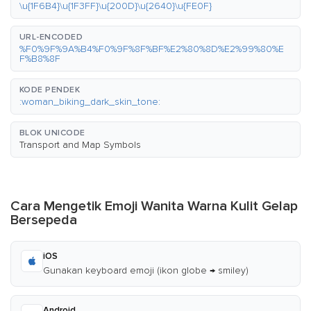
\u{1F6B4}\u{1F3FF}\u{200D}\u{2640}\u{FE0F}
URL-ENCODED
%F0%9F%9A%B4%F0%9F%8F%BF%E2%80%8D%E2%99%80%E
F%B8%8F
KODE PENDEK
:woman_biking_dark_skin_tone:
BLOK UNICODE
Transport and Map Symbols
Cara Mengetik Emoji Wanita Warna Kulit Gelap
Bersepeda
iOS
Gunakan keyboard emoji (ikon globe → smiley)
Android