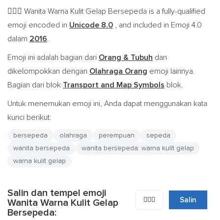
Wanita Warna Kulit Gelap Bersepeda is a fully-qualified
🚴🏿‍♀️
emoji encoded in
Unicode 8.0
, and included in Emoji 4.0
dalam
2016
.
Emoji ini adalah bagian dari
Orang & Tubuh
dan
dikelompokkan dengan
Olahraga Orang
emoji lainnya.
Bagian dari blok
Transport and Map Symbols
blok.
Untuk menemukan emoji ini, Anda dapat menggunakan kata
kunci berikut:
bersepeda
olahraga
perempuan
sepeda
wanita bersepeda
wanita bersepeda: warna kulit gelap
warna kulit gelap
Salin dan tempel emoji
🚴🏿‍♀️
Salin
Wanita Warna Kulit Gelap
Bersepeda: