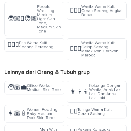
People
Wanita Warna Kulit
🏋🏼‍♀️
Wrestling:
Cerah-Sedang Angkat
Medium-
Beban
🧑🏼‍🫯‍🧑🏽
Light Skin
Tone,
Medium Skin
Tone
Pria Warna Kulit
Wanita Warna Kulit
🏊🏽‍♂️
Sedang Berenang
Gelap-Sedang
🤸🏾‍♀️
Melakukan Gerakan
Meroda
Lainnya dari
Orang & Tubuh
grup
Office-Worker-
Keluarga Dengan
🧑🏽‍💼
Medium-Skin-Tone
Wanita, Anak Laki-
👩‍👦‍👦
Laki Dan Anak
Laki-Laki
Woman-Feeding-
Telinga Warna Kulit
👂🏼
👩🏾‍🍼
Baby-Medium-
Cerah-Sedang
Dark-Skin-Tone
Men With
Pekerja Konstruksi