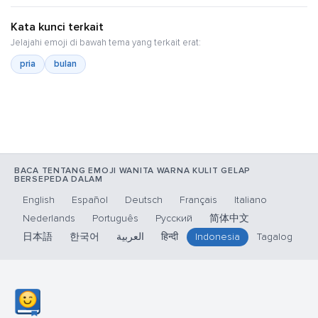
Kata kunci terkait
Jelajahi emoji di bawah tema yang terkait erat:
pria
bulan
BACA TENTANG EMOJI WANITA WARNA KULIT GELAP
BERSEPEDA DALAM
English
Español
Deutsch
Français
Italiano
Nederlands
Português
Русский
简体中文
日本語
한국어
العربية
हिन्दी
Indonesia
Tagalog