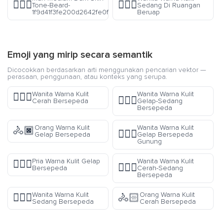
🧔🏾‍♂️
🧖🏽‍♀️
Tone-Beard-
Sedang Di Ruangan
1f9d41f3fe200d2642fe0f
Beruap
Emoji yang mirip secara semantik
Dicocokkan berdasarkan arti menggunakan pencarian vektor —
perasaan, penggunaan, atau konteks yang serupa.
Wanita Warna Kulit
Wanita Warna Kulit
🚴🏻‍♀️
🚴🏾‍♀️
Cerah Bersepeda
Gelap-Sedang
Bersepeda
Orang Warna Kulit
Wanita Warna Kulit
🚴🏿
🚵🏿‍♀️
Gelap Bersepeda
Gelap Bersepeda
Gunung
Pria Warna Kulit Gelap
Wanita Warna Kulit
🚴🏿‍♂️
🚴🏼‍♀️
Bersepeda
Cerah-Sedang
Bersepeda
Wanita Warna Kulit
Orang Warna Kulit
🚴🏽‍♀️
🚴🏻
Sedang Bersepeda
Cerah Bersepeda