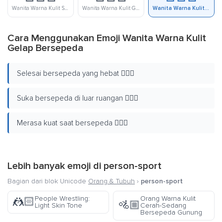
Wanita Warna Kulit Sedang Bersepeda
Wanita Warna Kulit Gelap-Sedang Bersepeda
Wanita Warna Kulit Gelap Bersepeda
Cara Menggunakan Emoji Wanita Warna Kulit
Gelap Bersepeda
Selesai bersepeda yang hebat 🚴🏿‍♀️
Suka bersepeda di luar ruangan 🚴🏿‍♀️
Merasa kuat saat bersepeda 🚴🏿‍♀️
Lebih banyak emoji di
person-sport
Bagian dari blok Unicode
Orang & Tubuh
›
person-sport
People Wrestling:
Orang Warna Kulit
🤼🏻
🚵🏼
Light Skin Tone
Cerah-Sedang
Bersepeda Gunung