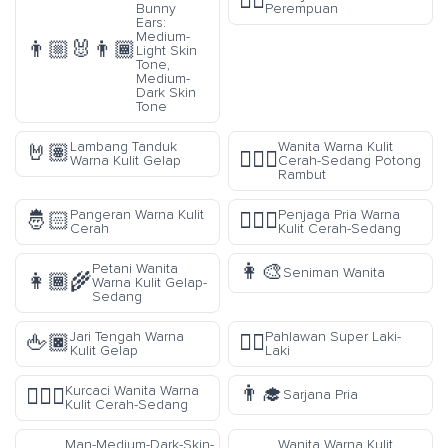
👷‍♀️
Bunny
Perempuan
Ears:
Medium-
👨🏼‍🐰‍👨🏾
Light Skin
Tone,
Medium-
Dark Skin
Tone
Lambang Tanduk
Wanita Warna Kulit
🤘🏽
💇🏼‍♀️
Warna Kulit Gelap
Cerah-Sedang Potong
Rambut
Pangeran Warna Kulit
Penjaga Pria Warna
🤴🏻
💂🏼‍♂️
Cerah
Kulit Cerah-Sedang
👩‍🎨
Petani Wanita
Seniman Wanita
👩🏾‍🌾
Warna Kulit Gelap-
Sedang
Jari Tengah Warna
Pahlawan Super Laki-
🖕🏿
🦸‍♂️
Kulit Gelap
Laki
👨‍🎓
Kurcaci Wanita Warna
🧝🏼‍♀️
Sarjana Pria
Kulit Cerah-Sedang
Man-Medium-Dark-Skin-
Wanita Warna Kulit