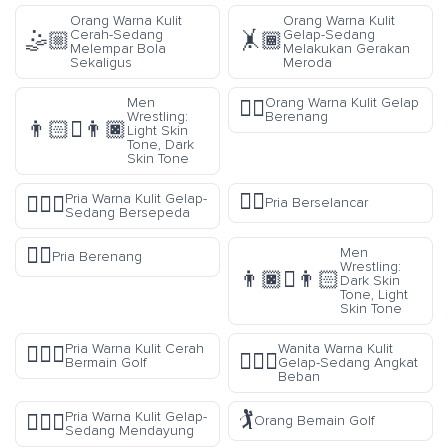
Orang Warna Kulit
Orang Warna Kulit
Cerah-Sedang
Gelap-Sedang
🤹🏼
🤸🏾
Melempar Bola
Melakukan Gerakan
Sekaligus
Meroda
Men
Orang Warna Kulit Gelap
🏊🏿
Wrestling:
Berenang
👨🏻‍🫯‍👨🏿
Light Skin
Tone, Dark
Skin Tone
🏄‍♂️
Pria Warna Kulit Gelap-
🚴🏾‍♂️
Pria Berselancar
Sedang Bersepeda
🏊‍♂️
Men
Pria Berenang
Wrestling:
👨🏿‍🫯‍👨🏻
Dark Skin
Tone, Light
Skin Tone
Pria Warna Kulit Cerah
Wanita Warna Kulit
🏌🏻‍♂️
🏋🏾‍♀️
Bermain Golf
Gelap-Sedang Angkat
Beban
🏌️
Pria Warna Kulit Gelap-
🚣🏾‍♂️
Orang Bemain Golf
Sedang Mendayung