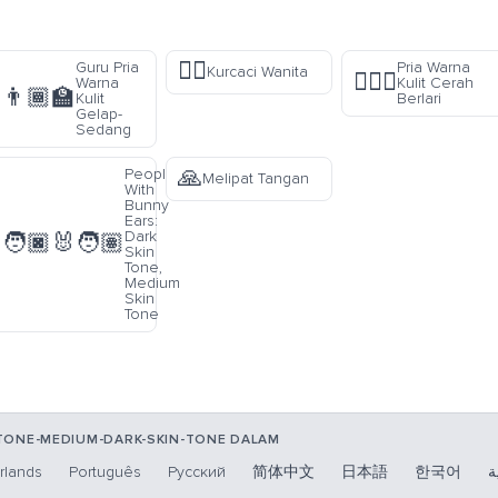
🧝‍♀️
Guru Pria
Pria Warna
Kurcaci Wanita
🏃🏻‍♂️
Warna
Kulit Cerah
👨🏾‍🏫
Kulit
Berlari
Gelap-
Sedang
🙏
People
Melipat Tangan
With
Bunny
Ears:
Dark
🧑🏿‍🐰‍🧑🏽
Skin
Tone,
Medium
Skin
Tone
TONE-MEDIUM-DARK-SKIN-TONE DALAM
rlands
Português
Русский
简体中文
日本語
한국어
ة