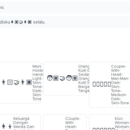
ni.
ku👩🏽‍🤝‍👩🏾 selalu.
Warna
Men-
Orang Warna
Couple-
erah-
Holding-
Kulit Gelap-
With-
g Dan
Hands-
Sedang Dan
Heart-
🧑🏾‍🤝‍🧑🏽
Warna
Light-
Orang Warna
Man-Man-
👨🏻‍🤝‍👨🏿
erah
Skin-
Kulit Sedang
Dark-
👨🏿‍❤️‍👨🏾
ndengan
Tone-
Bergandengan
Skin-
Dark-
Tangan
Tone-
Skin-
Medium-
Tone
Dark-
Skin-Tone
Keluarga
Couple-
Kiss-
Dengan
With-
Woman-
👩‍👦
Wanita Dan
Heart-
Woman-