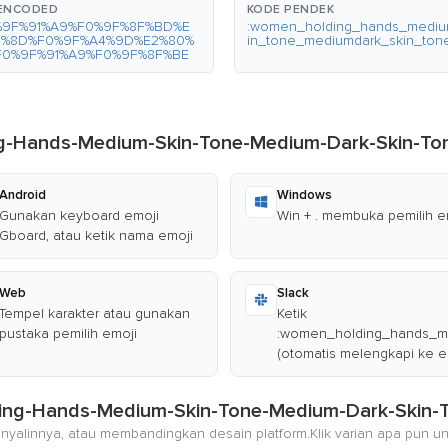
-ENCODED
KODE PENDEK
%9F%91%A9%F0%9F%8F%BD%E
:women_holding_hands_medi
0%8D%F0%9F%A4%9D%E2%80%
in_tone_mediumdark_skin_tone
F0%9F%91%A9%F0%9F%8F%BE
g-Hands-Medium-Skin-Tone-Medium-Dark-Skin-To
Android
Windows
Gunakan keyboard emoji
Win + . membuka pemilih e
Gboard, atau ketik nama emoji
Web
Slack
Tempel karakter atau gunakan
Ketik
pustaka pemilih emoji
:women_holding_hands_m
(otomatis melengkapi ke e
ding-Hands-Medium-Skin-Tone-Medium-Dark-Skin-
nyalinnya, atau membandingkan desain platform.Klik varian apa pun u