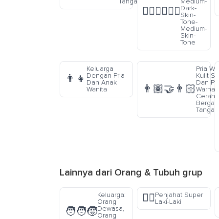
Tangan
Medium-
Dark-
👨🏾‍❤️‍💋‍👨🏽
Skin-
Tone-
Medium-
Skin-
Tone
Keluarga
Pria Wa
Dengan Pria
Kulit S
👨‍👧
Dan Anak
Dan Pri
👨🏽‍🤝‍👨🏻
Wanita
Warna K
Cerah
Berga
Tangan
Lainnya dari
Orang & Tubuh
grup
Keluarga:
Penjahat Super
🦹‍♂️
Orang
Laki-Laki
Dewasa,
🧑‍🧑‍🧒
Orang