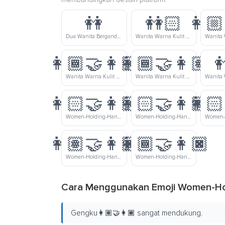
👭
👭🏻
👩🏼
Dua Wanita Bergandengan
Wanita Warna Kulit Cerah Bergandengan Tangan
👩🏾‍🤝‍👩🏼
👩🏾‍🤝‍👩🏽

Wanita Warna Kulit Gelap-Sedang Dan Wanita Warna Kulit Cerah-Sedang Bergandengan Tangan
Wanita Warna Kulit Gelap-Sedang Dan Wanita Warna Kulit Sedang Bergandengan Tangan
👩🏻‍🤝‍👩🏼
👩🏻‍🤝‍👩🏽
👩🏻
Women-Holding-Hands-Light-Skin-Tone-Medium-Light-Skin-Tone
Women-Holding-Hands-Light-Skin-Tone-Medium-Skin-Tone
👩🏽‍🤝‍👩🏿
👩🏾‍🤝‍👩🏿
Women-Holding-Hands-Medium-Skin-Tone-Dark-Skin-Tone
Women-Holding-Hands-Medium-Dark-Skin-Tone-Dark-Skin-Tone
Cara Menggunakan Emoji Women-Ho
Gengku👩🏽‍🤝‍👩🏾 sangat mendukung.