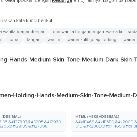
 dikelompokkan dengan
Keluarga
emoji lainnya. Bagian dari blo
nakan kata kunci berikut:
a wanita bergandengan
dua wanita bergandengan: warna kulit seda
a
sobat
tangan
wanita
warna kulit gelap-sedang
warna 
ding-Hands-Medium-Skin-Tone-Medium-Dark-Skin-T
omen-Holding-Hands-Medium-Skin-Tone-Medium-D
 (DESIMAL)
HTML (HEKSADESIMAL)
8105;&#127997;&#8205;&#12930
&#x1F469;&#x1F3FD;&#x200D;&
8205;&#128105;&#127998;
91D;&#x200D;&#x1F469;&#x1F3