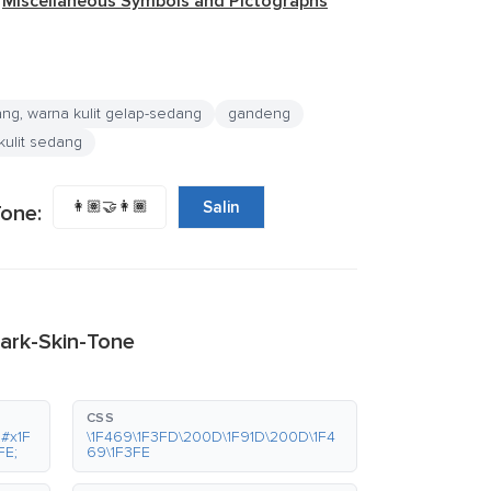
k
Miscellaneous Symbols and Pictographs
ng, warna kulit gelap-sedang
gandeng
kulit sedang
👩🏽‍🤝‍👩🏾
Salin
one:
ark-Skin-Tone
CSS
#x1F
\1F469\1F3FD\200D\1F91D\200D\1F4
FE;
69\1F3FE