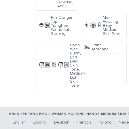
Dewasa,
Anak
Pria Dengan
Man-
Topi
Feeding-
👲🏽
👨🏽‍🍼
Tionghoa
Baby-
Warna Kulit
Medium-
Sedang
Skin-Tone
People
Orang
🏊
With
Berenang
Bunny
Ears:
Dark
🧑🏿‍🐰‍🧑🏼
Skin
Tone,
Medium-
Light
Skin
Tone
BACA TENTANG EMOJI WOMEN-HOLDING-HANDS-MEDIUM-SKIN-
English
Español
Deutsch
Français
Italiano
Nede