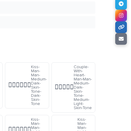
Kiss-
Couple-
Man-
With-
Man-
Heart-
Medium-
Man-Man-
Dark-
Medium-
👨🏾‍❤️‍💋‍👨🏿
👨🏾‍❤️‍👨🏼
Skin-
Dark-
Tone-
Skin-
Dark-
Tone-
Skin-
Medium-
Tone
Light-
Skin-Tone
Kiss-
Kiss-
Man-
Man-
Man-
Man-
👨🏻‍❤️‍💋‍👨🏻