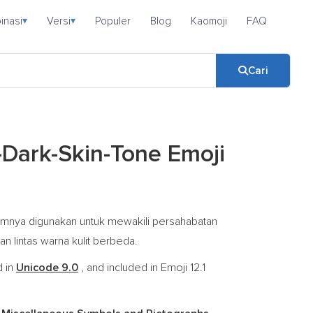
inasi
Versi
Populer
Blog
Kaomoji
FAQ
▾
▾
Cari
ark-Skin-Tone Emoji
umnya digunakan untuk mewakili persahabatan
n lintas warna kulit berbeda.
d in
Unicode 9.0
, and included in Emoji 12.1