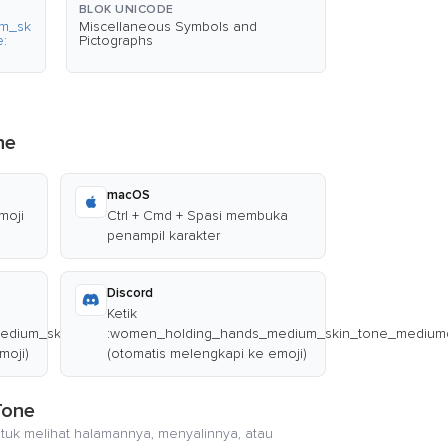
BLOK UNICODE
um_sk
Miscellaneous Symbols and
:
Pictographs
ne
macOS
moji
Ctrl + Cmd + Spasi membuka
penampil karakter
Discord
Ketik
edium_skin_tone_mediumdark_skin_tone:
:women_holding_hands_medium_skin_tone_mediumd
moji)
(otomatis melengkapi ke emoji)
Tone
ntuk melihat halamannya, menyalinnya, atau