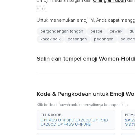
Emoji ini adalah bagian dari
Orang & Tubuh
dan
blok.
Untuk menemukan emoji ini, Anda dapat menggu
bergandengan tangan
bestie
cewek
du
kakak adik
pasangan
pegangan
saudar
Salin dan tempel emoji Women-Hol
Kode & Pengkodean untuk Emoji W
Klik kode di bawah untuk menyalinnya ke papan klip.
TITIK KODE
HTML
U+1F469 U+1F3FD U+200D U+1F91D
&#12
U+200D U+1F469 U+1F3FE
9;&#