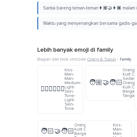
Santai bareng teman-teman👩🏽‍🤝‍👩🏾 malam i
Waktu yang menyenangkan bersama gadis-gadis
Lebih banyak emoji di
family
Bagian dari blok Unicode
Orang & Tubuh
›
family
Kiss-
Orang 
Man-
Kulit C
Man-
Sedan
🧑🏼‍🤝‍🧑🏻
Medium-
Orang 
Light-
Kulit C
👨🏼‍❤️‍💋‍👨🏻
Skin-
Berga
Tone-
Tangan
Light-
Skin-
Tone
Orang Warna
Kiss-
Kulit Cerah
Man-
🧑🏻‍🤝‍🧑🏻
Bergandengan
Man-