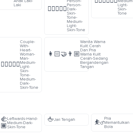
👩🏼‍❤️‍💋‍👩🏼
Anak Laki-
Person-
Medium
Laki
Person-
Light-
🧑🏿‍❤️‍🧑🏼
Dark-
Skin-
Skin-
Tone
Tone-
Medium-
Light-
Skin-Tone
rna
Couple-
Wanita Warna
edang
With-
Kulit Cerah
a
Heart-
Dan Pria
👩🏻‍🤝‍👨🏼
ulit
Woman-
Warna Kulit
Man-
Cerah-Sedang
ndengan
Medium-
Bergandengan
👩🏼‍❤️‍👨🏾
Light-
Tangan
Skin-
Tone-
Medium-
Dark-
Skin-Tone
🫲
🖕
Pria
Leftwards-Hand-
Jari Tengah
⛹️‍♂️
Memantulkan
Medium-Dark-
🏾
Bola
Skin-Tone