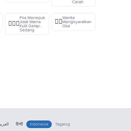
Cerah
Pria Menepuk
Wanita
🙆‍♀️
Jidat Warna
Mengisyaratkan
🤦🏾‍♂️
Kulit Gelap-
Oke
Sedang
العربي
हिन्दी
Indonesia
Tagalog