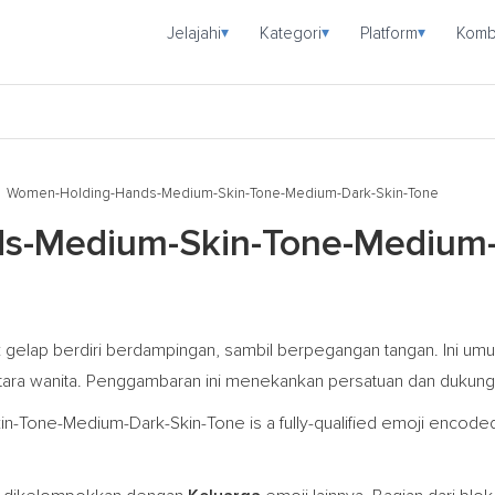
Jelajahi
Kategori
Platform
Komb
▾
▾
▾
Women-Holding-Hands-Medium-Skin-Tone-Medium-Dark-Skin-Tone
-Medium-Skin-Tone-Medium-D
 gelap berdiri berdampingan, sambil berpegangan tangan. Ini um
antara wanita. Penggambaran ini menekankan persatuan dan dukunga
Tone-Medium-Dark-Skin-Tone is a fully-qualified emoji encode