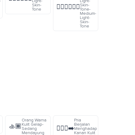
-
Light-
Light-
Skin-
Skin-
👨🏻‍❤️‍💋‍👨🏼
Tone
Tone-
Medium-
Light-
Skin-
Tone
Orang Warna
Pria
Kulit Gelap-
Berjalan
🚣🏾
🚶🏻‍♂️‍➡️
Sedang
Menghadap
Mendayung
Kanan Kulit