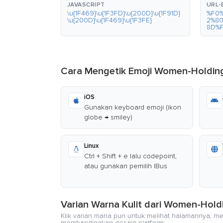
JAVASCRIPT
URL
\u{1F469}\u{1F3FD}\u{200D}\u{1F91D}
%F0
\u{200D}\u{1F469}\u{1F3FE}
2%8
8D%
Cara Mengetik Emoji Women-Holdin
iOS
Gunakan keyboard emoji (ikon
globe → smiley)
Linux
Ctrl + Shift + e lalu codepoint,
atau gunakan pemilih IBus
Varian Warna Kulit dari Women-Hol
Klik varian mana pun untuk melihat halamannya, me
membandingkan desain platform.