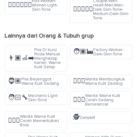
Kiss-Woman-
Couple-With-
👩🏻‍❤️‍💋‍👩🏻
Woman-Light-
Heart-Man-Man-
👨🏿‍❤️‍👨🏾
Skin-Tone
Dark-Skin-Tone-
Medium-Dark-Skin-
Tone
Lainnya dari
Orang & Tubuh
grup
Pria Di Kursi
Factory-Worker-
🧑🏿‍🏭
Roda Manual
Dark-Skin-Tone
👨🏿‍🦽‍➡️
Menghadap
Kanan: Warna
Kulit Gelap
Pria Berjenggot
Wanita Membungkuk
🧔🏽
🙇🏽‍♀️
Warna Kulit Sedang
Warna Kulit Sedang
Mechanic-Light-
Wanita Warna Kulit
🧑🏻‍🔧
🏄🏼‍♀️
Skin-Tone
Cerah-Sedang
Berselancar
🕵️
Wanita Warna Kulit
Detektif
⛹🏻‍♀️
Cerah Memantulkan
Bola