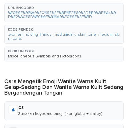
URL-ENCODED
%F0%9F%91%A9%F0%9F%8F%BE%E2%80%8D%F0%9F%A4%9
D%E2%80%8D%F0%9F%91%A9%F0%9F%8F%BD
KODE PENDEK
:women_holding_hands_mediumdark_skin_tone_medium_ski
n_tone:
BLOK UNICODE
Miscellaneous Symbols and Pictographs
Cara Mengetik Emoji Wanita Warna Kulit
Gelap-Sedang Dan Wanita Warna Kulit Sedang
Bergandengan Tangan
iOS
Gunakan keyboard emoji (ikon globe → smiley)