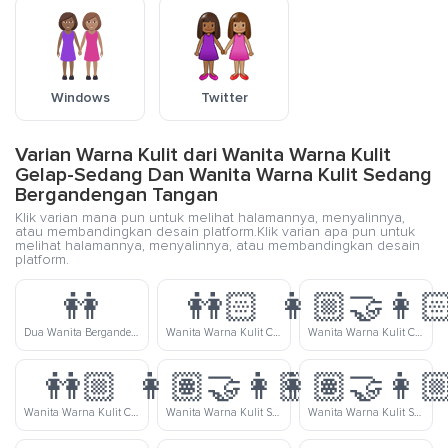
Windows
Twitter
Varian Warna Kulit dari Wanita Warna Kulit
Gelap-Sedang Dan Wanita Warna Kulit Sedang
Bergandengan Tangan
Klik varian mana pun untuk melihat halamannya, menyalinnya,
atau membandingkan desain platform.Klik varian apa pun untuk
melihat halamannya, menyalinnya, atau membandingkan desain
platform.
👭
👭🏻
👩🏼‍🤝‍👩
Dua Wanita Bergandengan
Wanita Warna Kulit Cerah Bergandengan Tangan
Wanita Warna Kulit Cerah-Sedang Dan Wanita Warna Kulit Cerah Bergandengan Tangan
👭🏼
👩🏽‍🤝‍👩🏻
👩🏽‍🤝‍👩
Wanita Warna Kulit Cerah-Sedang Bergandengan Tangan
Wanita Warna Kulit Sedang Dan Wanita Warna Kulit Cerah Bergandengan Tangan
Wanita Warna Kulit Sedang Dan Wanita Warna Kulit Cerah-Sedang Bergandengan Tangan