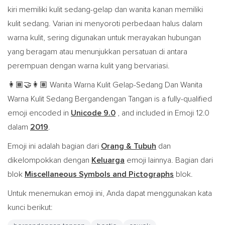
kiri memiliki kulit sedang-gelap dan wanita kanan memiliki
kulit sedang. Varian ini menyoroti perbedaan halus dalam
warna kulit, sering digunakan untuk merayakan hubungan
yang beragam atau menunjukkan persatuan di antara
perempuan dengan warna kulit yang bervariasi.
Wanita Warna Kulit Gelap-Sedang Dan Wanita
👩🏾‍🤝‍👩🏽
Warna Kulit Sedang Bergandengan Tangan is a fully-qualified
emoji encoded in
Unicode 9.0
, and included in Emoji 12.0
dalam
2019
.
Emoji ini adalah bagian dari
Orang & Tubuh
dan
dikelompokkan dengan
Keluarga
emoji lainnya. Bagian dari
blok
Miscellaneous Symbols and Pictographs
blok.
Untuk menemukan emoji ini, Anda dapat menggunakan kata
kunci berikut: