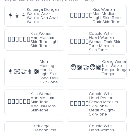
Keluarga Dengan
Kiss-Woman-
Wanita, Anak
Man-Medium-
👩‍👧‍👧
👩🏼‍❤️‍💋‍👨🏿
Wanita Dan Anak
Light-Skin-Tone-
Wanita
Dark-Skin-Tone
Kiss-Woman-
Couple-With-
Man-Medium-
Heart-Woman-
👩🏽‍❤️‍💋‍👨🏻
👩🏿‍❤️‍👩🏽
Skin-Tone-Light-
Woman-Dark-Skin-
Skin-Tone
Tone-Medium-
Skin-Tone
Men-
Orang Warna
Holding-
Kulit Gelap
🧑🏿‍🤝‍🧑🏿
Hands-
Bergandengan
👨🏻‍🤝‍👨🏿
Light-Skin-
Tangan
Tone-Dark-
Skin-Tone
Kiss-Woman-
Couple-With-
Man-Medium-
Heart-Person-
👩🏽‍❤️‍💋‍👨🏼
Skin-Tone-
Person-Medium-
🧑🏽‍❤️‍🧑🏼
Medium-Light-
Skin-Tone-
Skin-Tone
Medium-Light-
Skin-Tone
Keluarga
Couple-With-
Dengan Pria,
Heart-Woman-