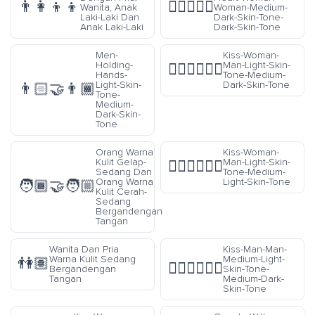
👨‍👩‍👦‍👦
👩🏾‍❤️‍👩🏿
Wanita, Anak
Woman-Medium-
Laki-Laki Dan
Dark-Skin-Tone-
Anak Laki-Laki
Dark-Skin-Tone
Men-
Kiss-Woman-
Holding-
Man-Light-Skin-
👩🏻‍❤️‍💋‍👨🏾
Hands-
Tone-Medium-
Light-Skin-
Dark-Skin-Tone
👨🏻‍🤝‍👨🏾
Tone-
Medium-
Dark-Skin-
Tone
Orang Warna
Kiss-Woman-
Kulit Gelap-
Man-Light-Skin-
👩🏻‍❤️‍💋‍👨🏼
Sedang Dan
Tone-Medium-
Orang Warna
Light-Skin-Tone
🧑🏾‍🤝‍🧑🏼
Kulit Cerah-
Sedang
Bergandengan
Tangan
Wanita Dan Pria
Kiss-Man-Man-
Warna Kulit Sedang
Medium-Light-
👫🏽
👨🏼‍❤️‍💋‍👨🏾
Bergandengan
Skin-Tone-
Tangan
Medium-Dark-
Skin-Tone