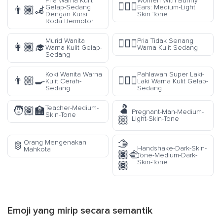
Pria Warna Kulit
Women With Bunny
👯🏼‍♀️
Gelap-Sedang
Ears: Medium-Light
👨🏾‍🦼
Dengan Kursi
Skin Tone
Roda Bermotor
Murid Wanita
Pria Tidak Senang
🙎🏽‍♂️
👩🏾‍🎓
Warna Kulit Gelap-
Warna Kulit Sedang
Sedang
Koki Wanita Warna
Pahlawan Super Laki-
👨🏼‍🍳
🦸🏾‍♂️
Kulit Cerah-
Laki Warna Kulit Gelap-
Sedang
Sedang
🫃
Teacher-Medium-
🧑🏽‍🏫
Pregnant-Man-Medium-
Skin-Tone
🏼
Light-Skin-Tone
🫱
Orang Mengenakan
🫅
Handshake-Dark-Skin-
Mahkota
🏿‍🫲
Tone-Medium-Dark-
Skin-Tone
🏾
Emoji yang mirip secara semantik