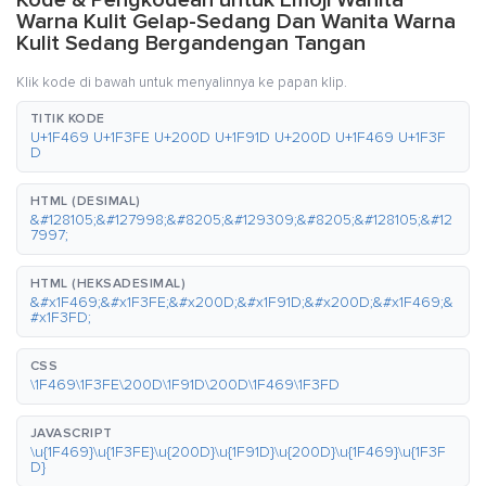
Kode & Pengkodean untuk Emoji Wanita
Warna Kulit Gelap-Sedang Dan Wanita Warna
Kulit Sedang Bergandengan Tangan
Klik kode di bawah untuk menyalinnya ke papan klip.
TITIK KODE
U+1F469 U+1F3FE U+200D U+1F91D U+200D U+1F469 U+1F3F
D
HTML (DESIMAL)
&#128105;&#127998;&#8205;&#129309;&#8205;&#128105;&#12
7997;
HTML (HEKSADESIMAL)
&#x1F469;&#x1F3FE;&#x200D;&#x1F91D;&#x200D;&#x1F469;&
#x1F3FD;
CSS
\1F469\1F3FE\200D\1F91D\200D\1F469\1F3FD
JAVASCRIPT
\u{1F469}\u{1F3FE}\u{200D}\u{1F91D}\u{200D}\u{1F469}\u{1F3F
D}