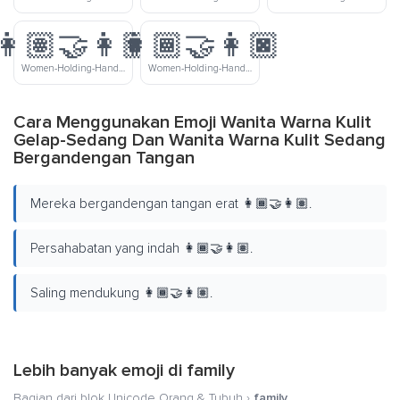
👩🏽‍🤝‍👩🏿
👩🏾‍🤝‍👩🏿
Women-Holding-Hands-Medium-Skin-Tone-Dark-Skin-Tone
Women-Holding-Hands-Medium-Dark-Skin-Tone-Dark-Skin-Tone
Cara Menggunakan Emoji Wanita Warna Kulit
Gelap-Sedang Dan Wanita Warna Kulit Sedang
Bergandengan Tangan
Mereka bergandengan tangan erat 👩🏾‍🤝‍👩🏽.
Persahabatan yang indah 👩🏾‍🤝‍👩🏽.
Saling mendukung 👩🏾‍🤝‍👩🏽.
Lebih banyak emoji di
family
Bagian dari blok Unicode
Orang & Tubuh
›
family