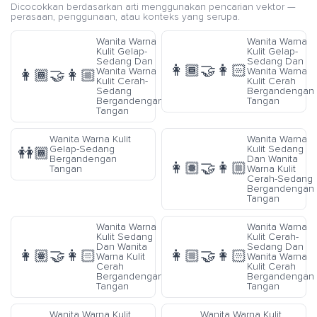
Dicocokkan berdasarkan arti menggunakan pencarian vektor —
perasaan, penggunaan, atau konteks yang serupa.
Wanita Warna
Wanita Warna
Kulit Gelap-
Kulit Gelap-
Sedang Dan
Sedang Dan
👩🏾‍🤝‍👩🏻
Wanita Warna
Wanita Warna
👩🏾‍🤝‍👩🏼
Kulit Cerah-
Kulit Cerah
Sedang
Bergandengan
Bergandengan
Tangan
Tangan
Wanita Warna Kulit
Wanita Warna
Gelap-Sedang
Kulit Sedang
👭🏾
Bergandengan
Dan Wanita
👩🏽‍🤝‍👩🏼
Tangan
Warna Kulit
Cerah-Sedang
Bergandengan
Tangan
Wanita Warna
Wanita Warna
Kulit Sedang
Kulit Cerah-
Dan Wanita
Sedang Dan
👩🏽‍🤝‍👩🏻
👩🏼‍🤝‍👩🏻
Warna Kulit
Wanita Warna
Cerah
Kulit Cerah
Bergandengan
Bergandengan
Tangan
Tangan
Wanita Warna Kulit
Wanita Warna Kulit