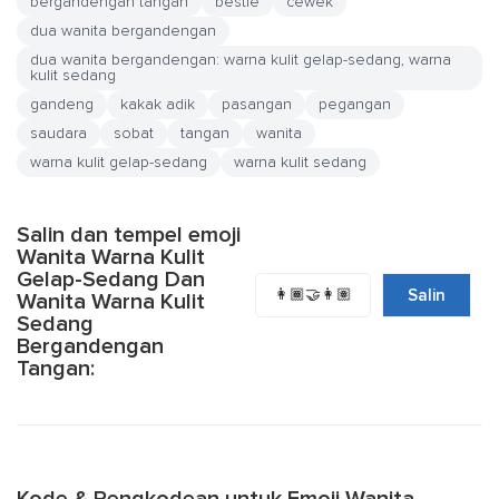
bergandengan tangan
bestie
cewek
dua wanita bergandengan
dua wanita bergandengan: warna kulit gelap-sedang, warna
kulit sedang
gandeng
kakak adik
pasangan
pegangan
saudara
sobat
tangan
wanita
warna kulit gelap-sedang
warna kulit sedang
Salin dan tempel emoji
Wanita Warna Kulit
Gelap-Sedang Dan
👩🏾‍🤝‍👩🏽
Salin
Wanita Warna Kulit
Sedang
Bergandengan
Tangan: