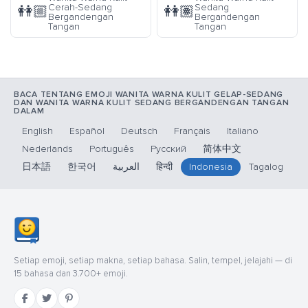
Cerah-Sedang
Sedang
👭🏼
👭🏽
Bergandengan
Bergandengan
Tangan
Tangan
BACA TENTANG EMOJI WANITA WARNA KULIT GELAP-SEDANG
DAN WANITA WARNA KULIT SEDANG BERGANDENGAN TANGAN
DALAM
English
Español
Deutsch
Français
Italiano
Nederlands
Português
Русский
简体中文
日本語
한국어
العربية
हिन्दी
Indonesia
Tagalog
Setiap emoji, setiap makna, setiap bahasa. Salin, tempel, jelajahi — di
15 bahasa dan 3.700+ emoji.