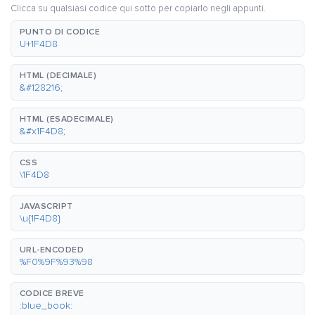
Clicca su qualsiasi codice qui sotto per copiarlo negli appunti.
PUNTO DI CODICE
U+1F4D8
HTML (DECIMALE)
&#128216;
HTML (ESADECIMALE)
&#x1F4D8;
CSS
\1F4D8
JAVASCRIPT
\u{1F4D8}
URL-ENCODED
%F0%9F%93%98
CODICE BREVE
:blue_book: