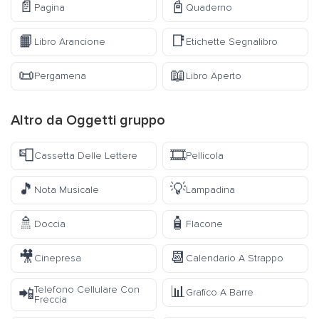
📄
📓
Pagina
Quaderno
📙
📑
Libro Arancione
Etichette Segnalibro
📜
📖
Pergamena
Libro Aperto
Altro da
Oggetti
gruppo
📮
🎞️
Cassetta Delle Lettere
Pellicola
🎵
💡
Nota Musicale
Lampadina
🚿
🧴
Doccia
Flacone
🎥
📆
Cinepresa
Calendario A Strappo
📊
Telefono Cellulare Con
📲
Grafico A Barre
Freccia