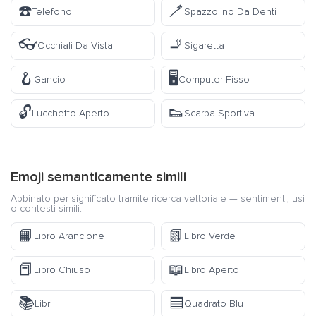
☎️
🪥
Telefono
Spazzolino Da Denti
👓
🚬
Occhiali Da Vista
Sigaretta
🪝
🖥️
Gancio
Computer Fisso
🔓
👟
Lucchetto Aperto
Scarpa Sportiva
Emoji semanticamente simili
Abbinato per significato tramite ricerca vettoriale — sentimenti, usi
o contesti simili.
📙
📗
Libro Arancione
Libro Verde
📕
📖
Libro Chiuso
Libro Aperto
📚
🟦
Libri
Quadrato Blu