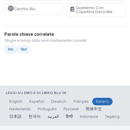
🔵
Quaderno Con
📔
Cerchio Blu
Copertina Decorata
Parole chiave correlate
Sfoglia le emoji sotto temi strettamente correlati:
blu
libri
LEGGI SU EMOJI DI LIBRO BLU IN
English
Español
Deutsch
Français
Italiano
Nederlands
Português
Русский
简体中文
日本語
한국어
العربية
हिन्दी
Indonesia
Tagalog