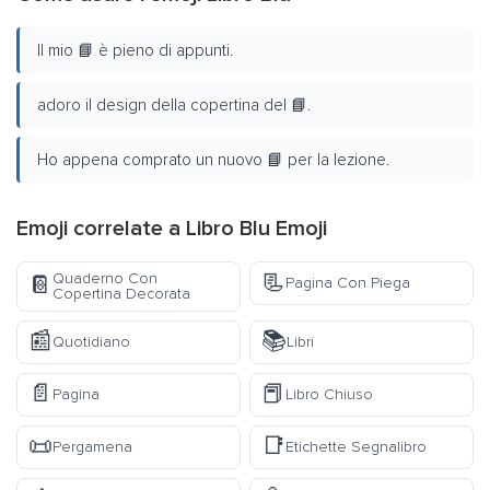
Il mio 📘 è pieno di appunti.
adoro il design della copertina del 📘.
Ho appena comprato un nuovo 📘 per la lezione.
Emoji correlate a Libro Blu Emoji
📃
Quaderno Con
📔
Pagina Con Piega
Copertina Decorata
📰
📚
Quotidiano
Libri
📄
📕
Pagina
Libro Chiuso
📜
📑
Pergamena
Etichette Segnalibro