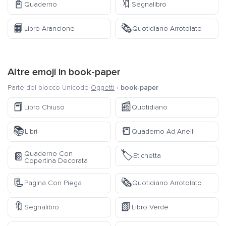
📓
🔖
Quaderno
Segnalibro
📙
🗞️
Libro Arancione
Quotidiano Arrotolato
Altre emoji in
book-paper
Parte del blocco Unicode
Oggetti
›
book-paper
📕
📰
Libro Chiuso
Quotidiano
📚
📒
Libri
Quaderno Ad Anelli
🏷️
Quaderno Con
📔
Etichetta
Copertina Decorata
📃
🗞️
Pagina Con Piega
Quotidiano Arrotolato
🔖
📗
Segnalibro
Libro Verde