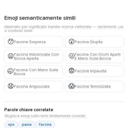
Emoji semanticamente simili
Abbinato per significato tramite ricerca vettoriale — sentimenti, usi
o contesti simili.
😯
😲
Faccina Sorpresa
Faccina Stupita
Faccina Imbronciata Con
Faccina Con Occhi Aperti
😦
🫢
Bocca Aperta
E Mano Sulla Bocca
😨
Faccina Con Mano Sulla
🤭
Faccina Impaurita
Bocca
😧
😱
Faccina Angosciata
Faccina Terrorizzata
Parole chiave correlate
Sfoglia le emoji sotto temi strettamente correlati:
ops
paura
faccina