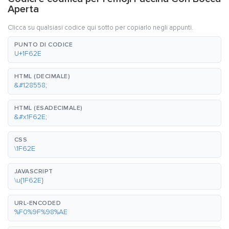
Aperta
Clicca su qualsiasi codice qui sotto per copiarlo negli appunti.
PUNTO DI CODICE
U+1F62E
HTML (DECIMALE)
&#128558;
HTML (ESADECIMALE)
&#x1F62E;
CSS
\1F62E
JAVASCRIPT
\u{1F62E}
URL-ENCODED
%F0%9F%98%AE