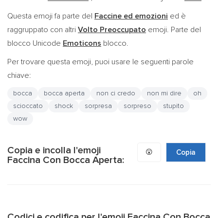
Questa emoji fa parte del
Faccine ed emozioni
ed è
raggruppato con altri
Volto Preoccupato
emoji. Parte del
blocco Unicode
Emoticons
blocco.
Per trovare questa emoji, puoi usare le seguenti parole
chiave:
bocca
bocca aperta
non ci credo
non mi dire
oh
scioccato
shock
sorpresa
sorpreso
stupito
wow
Copia e incolla l'emoji
😮
Copia
Faccina Con Bocca Aperta:
Codici e codifica per l'emoji Faccina Con Bocca