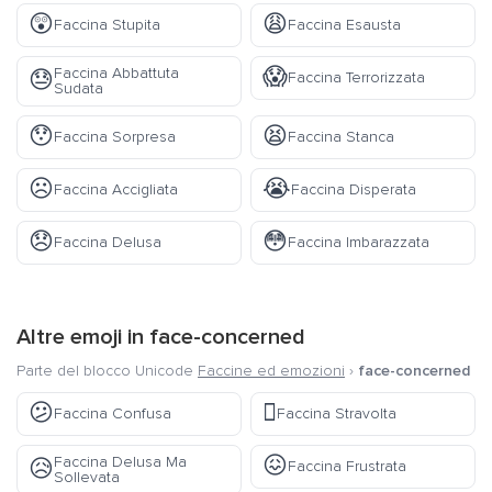
😲
😩
Faccina Stupita
Faccina Esausta
😱
Faccina Abbattuta
😓
Faccina Terrorizzata
Sudata
😯
😫
Faccina Sorpresa
Faccina Stanca
☹️
😭
Faccina Accigliata
Faccina Disperata
😞
😳
Faccina Delusa
Faccina Imbarazzata
Altre emoji in
face-concerned
Parte del blocco Unicode
Faccine ed emozioni
›
face-concerned
😕
🫪
Faccina Confusa
Faccina Stravolta
😖
Faccina Delusa Ma
😥
Faccina Frustrata
Sollevata