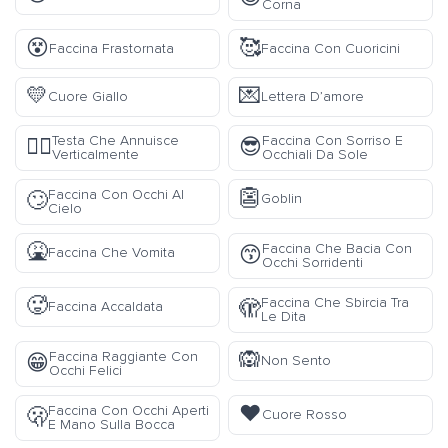
Corna
😵
🥰
Faccina Frastornata
Faccina Con Cuoricini
💛
💌
Cuore Giallo
Lettera D’amore
Testa Che Annuisce
Faccina Con Sorriso E
🙂‍↕️
😎
Verticalmente
Occhiali Da Sole
👺
Faccina Con Occhi Al
🙄
Goblin
Cielo
🤮
Faccina Che Bacia Con
😙
Faccina Che Vomita
Occhi Sorridenti
🥵
Faccina Che Sbircia Tra
🫣
Faccina Accaldata
Le Dita
🙉
Faccina Raggiante Con
😁
Non Sento
Occhi Felici
❤️
Faccina Con Occhi Aperti
🫢
Cuore Rosso
E Mano Sulla Bocca