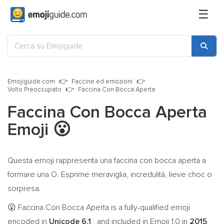
☰
Emojiguide.com
Faccine ed emozioni
Volto Preoccupato
Faccina Con Bocca Aperta
Faccina Con Bocca Aperta
Emoji
😮
Questa emoji rappresenta una faccina con bocca aperta a
formare una O. Esprime meraviglia, incredulità, lieve choc o
sorpresa.
Faccina Con Bocca Aperta is a fully-qualified emoji
😮
encoded in
Unicode 6.1
, and included in Emoji 1.0 in
2015
.