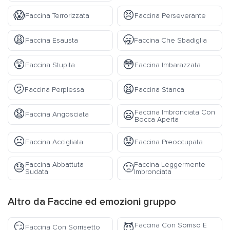
😱
😣
Faccina Terrorizzata
Faccina Perseverante
😩
🥱
Faccina Esausta
Faccina Che Sbadiglia
😲
😳
Faccina Stupita
Faccina Imbarazzata
🫤
😫
Faccina Perplessa
Faccina Stanca
😧
Faccina Imbronciata Con
😦
Faccina Angosciata
Bocca Aperta
☹️
😟
Faccina Accigliata
Faccina Preoccupata
Faccina Abbattuta
Faccina Leggermente
😓
🙁
Sudata
Imbronciata
Altro da
Faccine ed emozioni
gruppo
😏
Faccina Con Sorriso E
😈
Faccina Con Sorrisetto