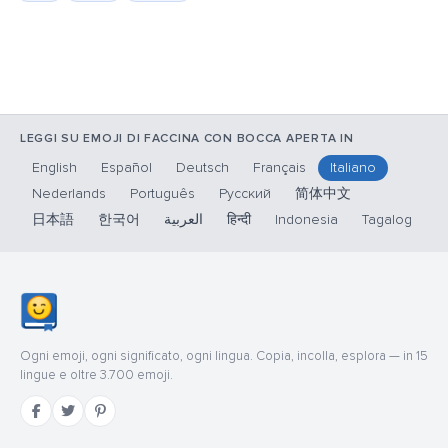
LEGGI SU EMOJI DI FACCINA CON BOCCA APERTA IN
English
Español
Deutsch
Français
Italiano
Nederlands
Português
Русский
简体中文
日本語
한국어
العربية
हिन्दी
Indonesia
Tagalog
Ogni emoji, ogni significato, ogni lingua. Copia, incolla, esplora — in 15
lingue e oltre 3.700 emoji.