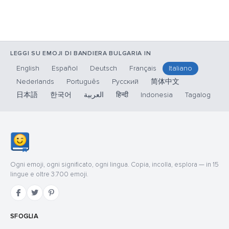
LEGGI SU EMOJI DI BANDIERA BULGARIA IN
English
Español
Deutsch
Français
Italiano
Nederlands
Português
Русский
简体中文
日本語
한국어
العربية
हिन्दी
Indonesia
Tagalog
Ogni emoji, ogni significato, ogni lingua. Copia, incolla, esplora — in 15
lingue e oltre 3.700 emoji.
SFOGLIA