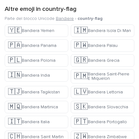
Altre emoji in
country-flag
Parte del blocco Unicode
Bandiere
›
country-flag
🇾🇪
🇮🇲
Bandiera Yemen
Bandiera Isola Di Man
🇵🇦
🇵🇼
Bandiera Panama
Bandiera Palau
🇵🇱
🇬🇷
Bandiera Polonia
Bandiera Grecia
🇮🇳
Bandiera Saint-Pierre
🇵🇲
Bandiera India
E Miquelon
🇹🇯
🇱🇻
Bandiera Tagikistan
Bandiera Lettonia
🇲🇶
🇸🇰
Bandiera Martinica
Bandiera Slovacchia
🇮🇹
🇵🇹
Bandiera Italia
Bandiera Portogallo
🇨🇭
🇿🇼
Bandiera Saint Martin
Bandiera Zimbabwe