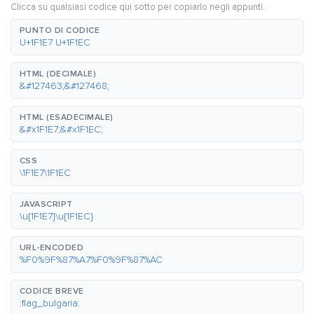
Clicca su qualsiasi codice qui sotto per copiarlo negli appunti.
PUNTO DI CODICE
U+1F1E7 U+1F1EC
HTML (DECIMALE)
&#127463;&#127468;
HTML (ESADECIMALE)
&#x1F1E7;&#x1F1EC;
CSS
\1F1E7\1F1EC
JAVASCRIPT
\u{1F1E7}\u{1F1EC}
URL-ENCODED
%F0%9F%87%A7%F0%9F%87%AC
CODICE BREVE
:flag_bulgaria: