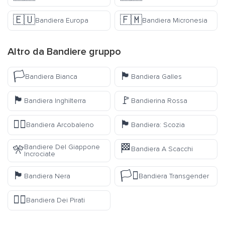
🇪🇺
🇫🇲
Bandiera Europa
Bandiera Micronesia
Altro da
Bandiere
gruppo
🏳️
🏴󠁧󠁢󠁷󠁬󠁳󠁿
Bandiera Bianca
Bandiera Galles
🏴󠁧󠁢󠁥󠁮󠁧󠁿
🚩
Bandiera Inghilterra
Bandierina Rossa
🏳️‍🌈
🏴󠁧󠁢󠁳󠁣󠁴󠁿
Bandiera Arcobaleno
Bandiera: Scozia
🏁
Bandiere Del Giappone
🎌
Bandiera A Scacchi
Incrociate
🏴
🏳️‍⚧️
Bandiera Nera
Bandiera Transgender
🏴‍☠️
Bandiera Dei Pirati