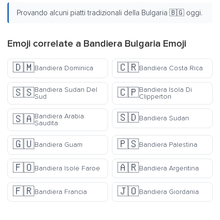
Provando alcuni piatti tradizionali della Bulgaria 🇧🇬 oggi.
Emoji correlate a Bandiera Bulgaria Emoji
🇩🇲
🇨🇷
Bandiera Dominica
Bandiera Costa Rica
Bandiera Sudan Del
Bandiera Isola Di
🇸🇸
🇨🇵
Sud
Clipperton
🇸🇩
Bandiera Arabia
🇸🇦
Bandiera Sudan
Saudita
🇬🇺
🇵🇸
Bandiera Guam
Bandiera Palestina
🇫🇴
🇦🇷
Bandiera Isole Faroe
Bandiera Argentina
🇫🇷
🇯🇴
Bandiera Francia
Bandiera Giordania