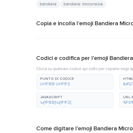
bandiera
bandiera: micronesia
Copia e incolla l'emoji Bandiera Micr
Codici e codifica per l'emoji Bandier
Clicca su qualsiasi codice qui sotto per copiarlo negli a
PUNTO DI CODICE
HTML
U+1F1EB U+1F1F2
&#12
JAVASCRIPT
URL
\u{1F1EB}\u{1F1F2}
%F0
Come digitare l'emoji Bandiera Micr