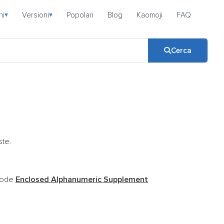
ni
Versioni
Popolari
Blog
Kaomoji
FAQ
▾
▾
Cerca
ste.
icode
Enclosed Alphanumeric Supplement