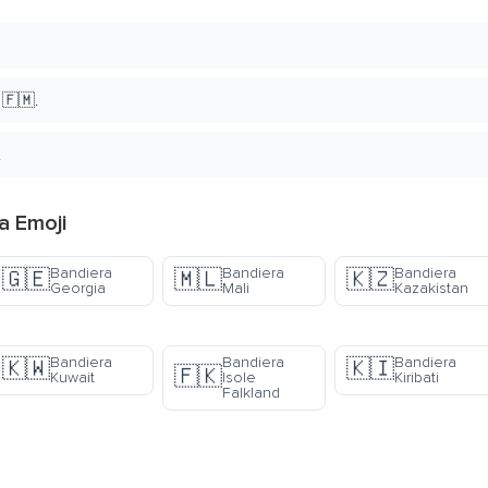
 🇫🇲.
!
a Emoji
Bandiera
Bandiera
Bandiera
🇬🇪
🇲🇱
🇰🇿
Georgia
Mali
Kazakistan
Bandiera
Bandiera
Bandiera
🇰🇼
🇰🇮
🇫🇰
Kuwait
Isole
Kiribati
Falkland