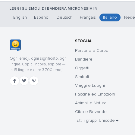
LEGGI SU EMOJI DI BANDIERA MICRONESIA IN
English
Español
Deutsch
Français
Italiano
Nede
SFOGLIA
Persone e Corpo
Ogni emoji, ogni significato, ogni
Bandiere
lingua. Copia, incolla, esplora —
Oggetti
in 15 lingue e oltre 3.700 emoji.
Simboli
Viaggi e Luoghi
Faccine ed Emozioni
Animali e Natura
Cibo e Bevande
Tutti i gruppi Unicode →