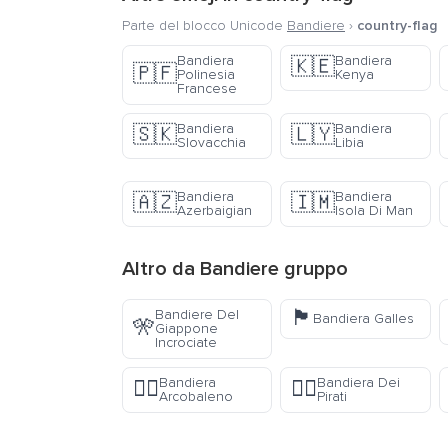
Parte del blocco Unicode
Bandiere
›
country-flag
Bandiera
Bandiera
🇰🇪
🇵🇫
Polinesia
Kenya
Francese
Bandiera
Bandiera
🇸🇰
🇱🇾
Slovacchia
Libia
Bandiera
Bandiera
🇦🇿
🇮🇲
Azerbaigian
Isola Di Man
Altro da
Bandiere
gruppo
🏴󠁧󠁢󠁷󠁬󠁳󠁿
Bandiere Del
Bandiera Galles
🎌
Giappone
Incrociate
Bandiera
Bandiera Dei
🏳️‍🌈
🏴‍☠️
Arcobaleno
Pirati