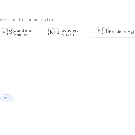
sentimenti, usi o contesti simili.
🇫🇯
Bandiera
Bandiera
🇼🇸
🇰🇮
Bandiera Figi
Samoa
Kiribati
blu