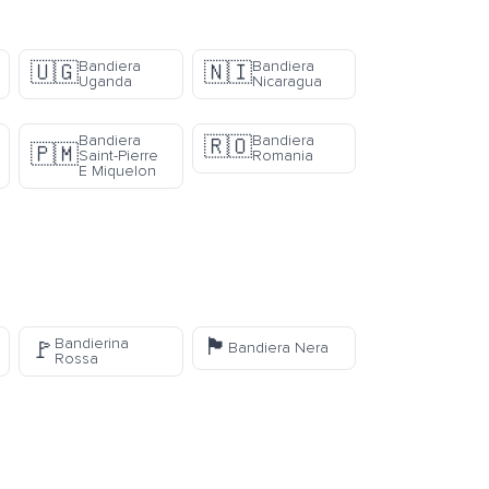
Bandiera
Bandiera
🇺🇬
🇳🇮
Uganda
Nicaragua
Bandiera
Bandiera
🇷🇴
🇵🇲
Saint-Pierre
Romania
E Miquelon
🏴
Bandierina
🚩
Bandiera Nera
Rossa