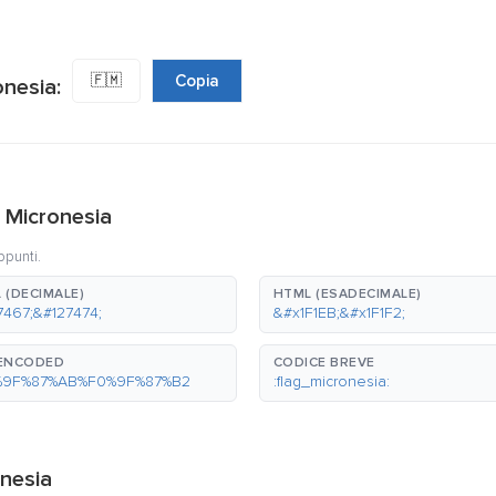
🇫🇲
Copia
onesia:
a Micronesia
ppunti.
 (DECIMALE)
HTML (ESADECIMALE)
7467;&#127474;
&#x1F1EB;&#x1F1F2;
-ENCODED
CODICE BREVE
%9F%87%AB%F0%9F%87%B2
:flag_micronesia:
onesia