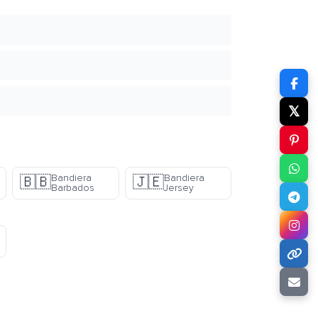
𝕏
Bandiera
Bandiera
🇧🇧
🇯🇪
Barbados
Jersey