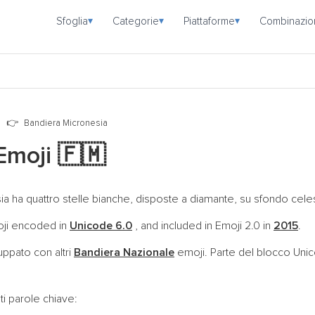
Sfoglia
Categorie
Piattaforme
Combinazio
▾
▾
▾
e
Bandiera Micronesia
 Emoji
🇫🇲
sia ha quattro stelle bianche, disposte a diamante, su sfondo cele
moji encoded in
Unicode 6.0
, and included in Emoji 2.0 in
2015
.
ppato con altri
Bandiera Nazionale
emoji. Parte del blocco Un
i parole chiave: