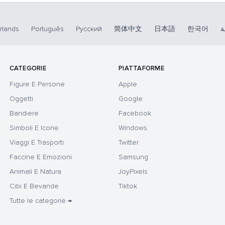
rlands
Português
Русский
简体中文
日本語
한국어
ة
CATEGORIE
PIATTAFORME
Figure E Persone
Apple
Oggetti
Google
Bandiere
Facebook
Simboli E Icone
Windows
Viaggi E Trasporti
Twitter
Faccine E Emozioni
Samsung
Animali E Natura
JoyPixels
Cibi E Bevande
Tiktok
Tutte le categorie →