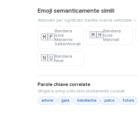
Emoji semanticamente simili
Abbinato per significato tramite ricerca vettoriale — 
Bandiera
Bandiera
🇲🇭
Isole
Isole
🇲🇵
Marianne
Marshall
Settentrionali
Bandiera
🇳🇺
Niue
Parole chiave correlate
Sfoglia le emoji sotto temi strettamente correlati:
amore
gara
bandierina
palco
futuro