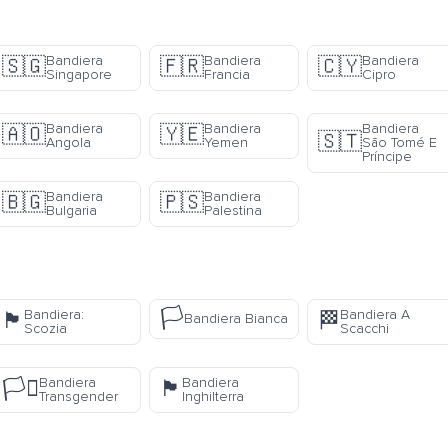
Bandiera
Bandiera
Bandiera
🇸🇬
🇫🇷
🇨🇾
Singapore
Francia
Cipro
Bandiera
Bandiera
Bandiera
🇦🇴
🇾🇪
🇸🇹
Angola
Yemen
São Tomé E
Príncipe
Bandiera
Bandiera
🇧🇬
🇵🇸
Bulgaria
Palestina
🏳️
Bandiera:
Bandiera A
🏴󠁧󠁢󠁳󠁣󠁴󠁿
🏁
Bandiera Bianca
Scozia
Scacchi
Bandiera
Bandiera
🏳️‍⚧️
🏴󠁧󠁢󠁥󠁮󠁧󠁿
Transgender
Inghilterra