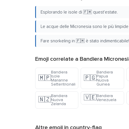
Esplorando le isole di 🇫🇲 quest'estate.
Le acque delle Micronesia sono le più limpide
Fare snorkeling in 🇫🇲 è stato indimenticabile
Emoji correlate a Bandiera Micronesi
Bandiera
Bandiera
Isole
Papua
🇲🇵
🇵🇬
Marianne
Nuova
Settentrionali
Guinea
Bandiera
Bandiera
🇻🇪
🇳🇿
Nuova
Venezuela
Zelanda
Altre emoji in
country-flag