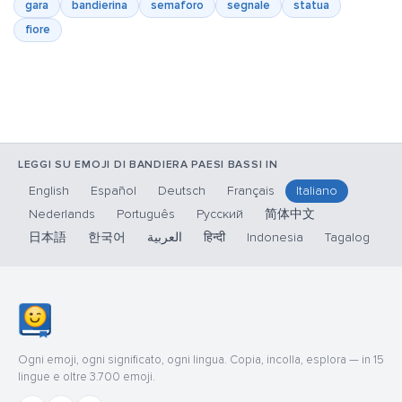
gara
bandierina
semaforo
segnale
statua
fiore
LEGGI SU EMOJI DI BANDIERA PAESI BASSI IN
English
Español
Deutsch
Français
Italiano
Nederlands
Português
Русский
简体中文
日本語
한국어
العربية
हिन्दी
Indonesia
Tagalog
Ogni emoji, ogni significato, ogni lingua. Copia, incolla, esplora — in 15
lingue e oltre 3.700 emoji.