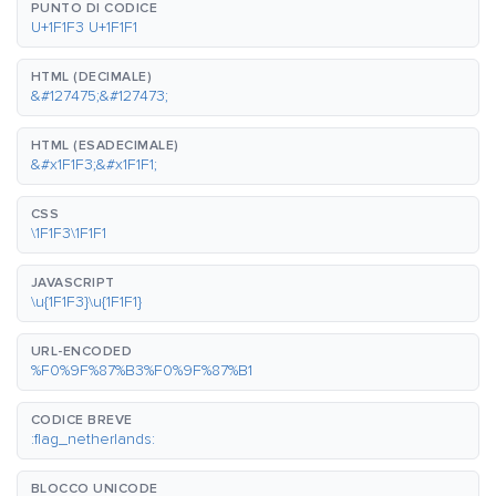
PUNTO DI CODICE
U+1F1F3 U+1F1F1
HTML (DECIMALE)
&#127475;&#127473;
HTML (ESADECIMALE)
&#x1F1F3;&#x1F1F1;
CSS
\1F1F3\1F1F1
JAVASCRIPT
\u{1F1F3}\u{1F1F1}
URL-ENCODED
%F0%9F%87%B3%F0%9F%87%B1
CODICE BREVE
:flag_netherlands:
BLOCCO UNICODE