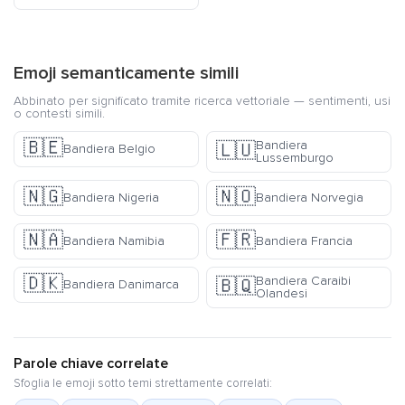
Emoji semanticamente simili
Abbinato per significato tramite ricerca vettoriale — sentimenti, usi
o contesti simili.
🇧🇪
Bandiera
🇱🇺
Bandiera Belgio
Lussemburgo
🇳🇬
🇳🇴
Bandiera Nigeria
Bandiera Norvegia
🇳🇦
🇫🇷
Bandiera Namibia
Bandiera Francia
🇩🇰
Bandiera Caraibi
🇧🇶
Bandiera Danimarca
Olandesi
Parole chiave correlate
Sfoglia le emoji sotto temi strettamente correlati: