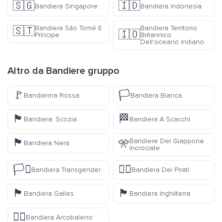
🇸🇬
🇮🇩
Bandiera Singapore
Bandiera Indonesia
Bandiera São Tomé E
Bandiera Territorio
🇸🇹
🇮🇴
Príncipe
Britannico
Dell'oceano Indiano
Altro da
Bandiere
gruppo
🚩
🏳️
Bandierina Rossa
Bandiera Bianca
🏴󠁧󠁢󠁳󠁣󠁴󠁿
🏁
Bandiera: Scozia
Bandiera A Scacchi
🏴
Bandiere Del Giappone
🎌
Bandiera Nera
Incrociate
🏳️‍⚧️
🏴‍☠️
Bandiera Transgender
Bandiera Dei Pirati
🏴󠁧󠁢󠁷󠁬󠁳󠁿
🏴󠁧󠁢󠁥󠁮󠁧󠁿
Bandiera Galles
Bandiera Inghilterra
🏳️‍🌈
Bandiera Arcobaleno