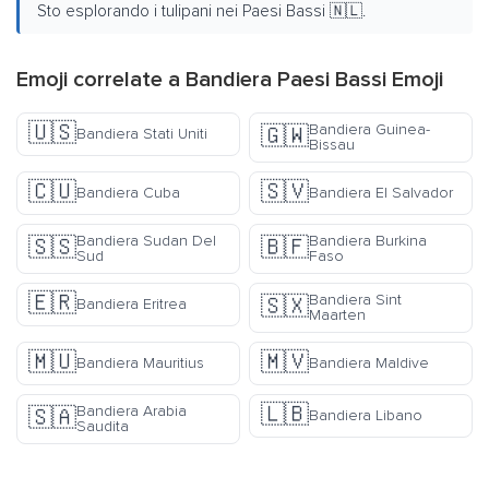
Sto esplorando i tulipani nei Paesi Bassi 🇳🇱.
Emoji correlate a Bandiera Paesi Bassi Emoji
🇺🇸
Bandiera Guinea-
🇬🇼
Bandiera Stati Uniti
Bissau
🇨🇺
🇸🇻
Bandiera Cuba
Bandiera El Salvador
Bandiera Sudan Del
Bandiera Burkina
🇸🇸
🇧🇫
Sud
Faso
🇪🇷
Bandiera Sint
🇸🇽
Bandiera Eritrea
Maarten
🇲🇺
🇲🇻
Bandiera Mauritius
Bandiera Maldive
🇱🇧
Bandiera Arabia
🇸🇦
Bandiera Libano
Saudita