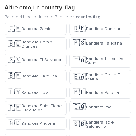
Altre emoji in
country-flag
Parte del blocco Unicode
Bandiere
›
country-flag
🇿🇲
🇩🇰
Bandiera Zambia
Bandiera Danimarca
🇵🇸
Bandiera Caraibi
🇧🇶
Bandiera Palestina
Olandesi
🇸🇻
Bandiera Tristan Da
🇹🇦
Bandiera El Salvador
Cunha
🇧🇲
Bandiera Ceuta E
🇪🇦
Bandiera Bermuda
Melilla
🇱🇾
🇵🇱
Bandiera Libia
Bandiera Polonia
🇮🇶
Bandiera Saint-Pierre
🇵🇲
Bandiera Iraq
E Miquelon
🇦🇩
Bandiera Isole
🇸🇧
Bandiera Andorra
Salomone