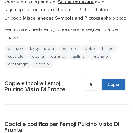
Questa emoji fa parte del
Animali e natura
ed è
raggruppato con altri
Uccello
emoji. Parte del blocco
Unicode
Miscellaneous Symbols and Pictographs
blocco.
Per trovare questa emoji, puoi usare le seguenti parole
chiave:
animale
baby shower
bambino
bebè
bimbo
cucciolo
fattoria
galletto
gallina
neonato
ornitologia
piccolo
Copia e incolla l'emoji
🐥
Copia
Pulcino Visto Di Fronte:
Codici e codifica per l'emoji Pulcino Visto Di
Fronte