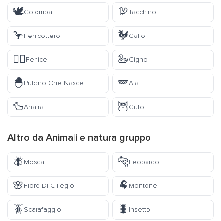
🕊️
🦃
Colomba
Tacchino
🦩
🐓
Fenicottero
Gallo
🐦‍🔥
🦢
Fenice
Cigno
🐣
🪽
Pulcino Che Nasce
Ala
🦆
🦉
Anatra
Gufo
Altro da
Animali e natura
gruppo
🪰
🐆
Mosca
Leopardo
🌸
🐏
Fiore Di Ciliegio
Montone
🪳
🐛
Scarafaggio
Insetto