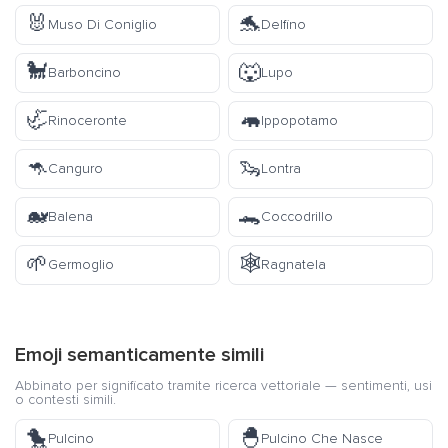
🐰
🐬
Muso Di Coniglio
Delfino
🐩
🐺
Barboncino
Lupo
🦏
🦛
Rinoceronte
Ippopotamo
🦘
🦦
Canguro
Lontra
🐋
🐊
Balena
Coccodrillo
🌱
🕸️
Germoglio
Ragnatela
Emoji semanticamente simili
Abbinato per significato tramite ricerca vettoriale — sentimenti, usi
o contesti simili.
🐤
🐣
Pulcino
Pulcino Che Nasce