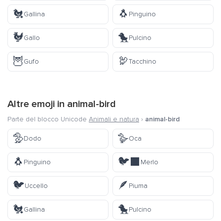
🐔
🐧
Gallina
Pinguino
🐓
🐤
Gallo
Pulcino
🦉
🦃
Gufo
Tacchino
Altre emoji in
animal-bird
Parte del blocco Unicode
Animali e natura
›
animal-bird
🦤
🪿
Dodo
Oca
🐧
🐦‍⬛
Pinguino
Merlo
🐦
🪶
Uccello
Piuma
🐔
🐤
Gallina
Pulcino