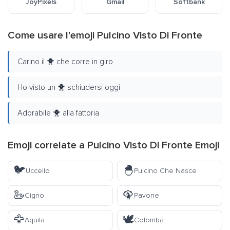
JoyPixels
Gmail
Softbank
Come usare l'emoji Pulcino Visto Di Fronte
Carino il 🐥 che corre in giro
Ho visto un 🐥 schiudersi oggi
Adorabile 🐥 alla fattoria
Emoji correlate a Pulcino Visto Di Fronte Emoji
🐦
🐣
Uccello
Pulcino Che Nasce
🦢
🦚
Cigno
Pavone
🦅
🕊️
Aquila
Colomba