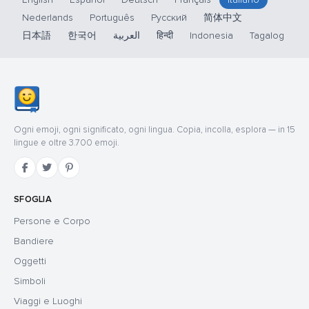
Nederlands
Português
Русский
简体中文
日本語
한국어
العربية
हिन्दी
Indonesia
Tagalog
Ogni emoji, ogni significato, ogni lingua. Copia, incolla, esplora — in 15
lingue e oltre 3.700 emoji.
SFOGLIA
Persone e Corpo
Bandiere
Oggetti
Simboli
Viaggi e Luoghi