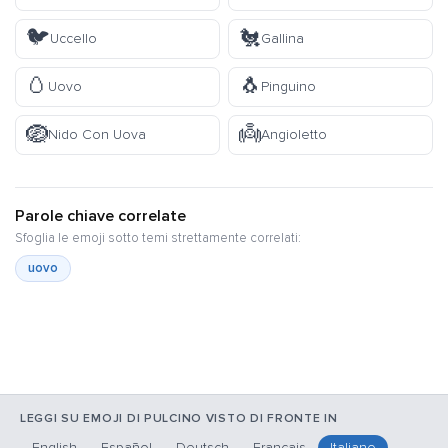
🐦
🐔
Uccello
Gallina
🥚
🐧
Uovo
Pinguino
🪺
👼
Nido Con Uova
Angioletto
Parole chiave correlate
Sfoglia le emoji sotto temi strettamente correlati:
uovo
LEGGI SU EMOJI DI PULCINO VISTO DI FRONTE IN
English
Español
Deutsch
Français
Italiano