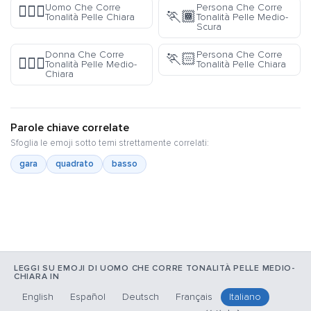
Uomo Che Corre
Persona Che Corre
🏃🏻‍♂️
🏃🏾
Tonalità Pelle Chiara
Tonalità Pelle Medio-
Scura
Donna Che Corre
Persona Che Corre
🏃🏻
🏃🏼‍♀️
Tonalità Pelle Medio-
Tonalità Pelle Chiara
Chiara
Parole chiave correlate
Sfoglia le emoji sotto temi strettamente correlati:
gara
quadrato
basso
LEGGI SU EMOJI DI UOMO CHE CORRE TONALITÀ PELLE MEDIO-
CHIARA IN
English
Español
Deutsch
Français
Italiano