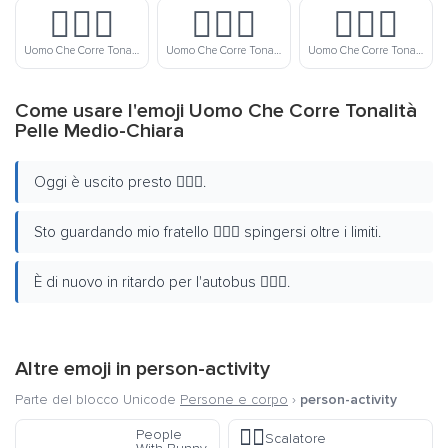
🏃🏽‍♂️
🏃🏾‍♂️
🏃🏿‍♂️
Uomo Che Corre Tonalità Pelle Media
Uomo Che Corre Tonalità Pelle Medio-Scura
Uomo Che Corre Tonalità Pelle Scura
Come usare l'emoji Uomo Che Corre Tonalità
Pelle Medio-Chiara
Oggi è uscito presto 🏃🏼‍♂️.
Sto guardando mio fratello 🏃🏼‍♂️ spingersi oltre i limiti.
È di nuovo in ritardo per l'autobus 🏃🏼‍♂️.
Altre emoji in
person-activity
Parte del blocco Unicode
Persone e corpo
›
person-activity
🧗‍♂️
People
Scalatore