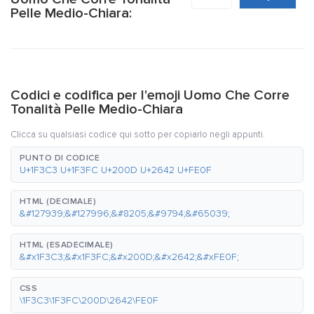
Pelle Medio-Chiara:
Codici e codifica per l'emoji Uomo Che Corre
Tonalità Pelle Medio-Chiara
Clicca su qualsiasi codice qui sotto per copiarlo negli appunti.
PUNTO DI CODICE
U+1F3C3 U+1F3FC U+200D U+2642 U+FE0F
HTML (DECIMALE)
&#127939;&#127996;&#8205;&#9794;&#65039;
HTML (ESADECIMALE)
&#x1F3C3;&#x1F3FC;&#x200D;&#x2642;&#xFE0F;
CSS
\1F3C3\1F3FC\200D\2642\FE0F