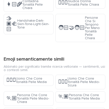
Contadina
Giudice Donna
👩🏻‍⚖️
👩🏻‍🌾
Tonalità Pelle
Tonalità Pelle Chiara
Chiara
🫱
Persone
Handshake-Dark-
Che Si
🏿‍🫲
Skin-Tone-Light-Skin-
Tengono
🧑🏻‍🤝‍🧑🏻
Tone
Per Mano
🏻
Tonalità
Pelle
Chiara
Emoji semanticamente simili
Abbinato per significato tramite ricerca vettoriale — sentimenti, usi
o contesti simili.
Uomo Che Corre
Uomo Che Corre
🏃🏽‍♂️
🏃🏾‍♂️
Tonalità Pelle Media
Tonalità Pelle Medio-
Scura
Persona Che Corre
Persona Che Corre
🏃🏽
🏃🏼
Tonalità Pelle Medio-
Tonalità Pelle Media
Chiara