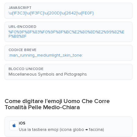
JAVASCRIPT
\u{1F3C3}\u{1F3FC}\u{200D}\u{2642}\u{FE0F}
URL-ENCODED
%F0%9F%8F%83%F0%9F%8F%BC%E2%80%8D%E2%99%82%E
F%B8%8F
CODICE BREVE
:man_running_mediumlight_skin_tone:
BLOCCO UNICODE
Miscellaneous Symbols and Pictographs
Come digitare l'emoji Uomo Che Corre
Tonalità Pelle Medio-Chiara
iOS
Usa la tastiera emoji (icona globo → faccina)