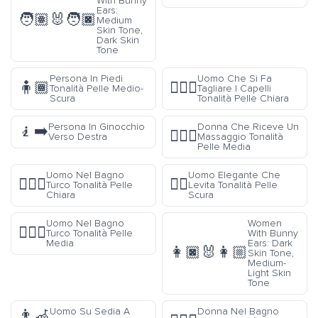
With Bunny
Ears:
🧑🏽‍🐰‍🧑🏿
Medium
Skin Tone,
Dark Skin
Tone
Persona In Piedi
Uomo Che Si Fa
🧍🏾
💇🏻‍♂️
Tonalità Pelle Medio-
Tagliare I Capelli
Scura
Tonalità Pelle Chiara
Persona In Ginocchio
Donna Che Riceve Un
🧎‍➡️
💆🏽‍♀️
Verso Destra
Massaggio Tonalità
Pelle Media
Uomo Nel Bagno
Uomo Elegante Che
🧖🏻‍♂️
🕴🏿
Turco Tonalità Pelle
Levita Tonalità Pelle
Chiara
Scura
Uomo Nel Bagno
Women
🧖🏽‍♂️
Turco Tonalità Pelle
With Bunny
Media
Ears: Dark
👩🏿‍🐰‍👩🏼
Skin Tone,
Medium-
Light Skin
Tone
Uomo Su Sedia A
Donna Nel Bagno
👨‍🦽