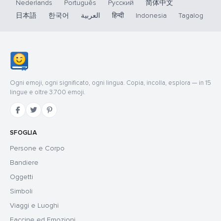
Nederlands
Português
Русский
简体中文
日本語
한국어
العربية
हिन्दी
Indonesia
Tagalog
Ogni emoji, ogni significato, ogni lingua. Copia, incolla, esplora — in 15
lingue e oltre 3.700 emoji.
SFOGLIA
Persone e Corpo
Bandiere
Oggetti
Simboli
Viaggi e Luoghi
Faccine ed Emozioni