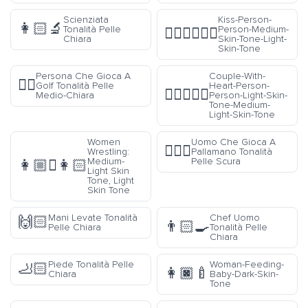
Scienziata
Kiss-Person-
👩🏻‍🔬
Tonalità Pelle
Person-Medium-
🧑🏽‍❤️‍💋‍🧑🏻
Chiara
Skin-Tone-Light-
Skin-Tone
Persona Che Gioca A
Couple-With-
🏌🏼
Golf Tonalità Pelle
Heart-Person-
🧑🏻‍❤️‍🧑🏼
Medio-Chiara
Person-Light-Skin-
Tone-Medium-
Light-Skin-Tone
Women
Uomo Che Gioca A
🤾🏿‍♂️
Wrestling:
Pallamano Tonalità
Medium-
Pelle Scura
👩🏼‍🫯‍👩🏻
Light Skin
Tone, Light
Skin Tone
Mani Levate Tonalità
Chef Uomo
🙌🏻
👨🏻‍🍳
Pelle Chiara
Tonalità Pelle
Chiara
Piede Tonalità Pelle
Woman-Feeding-
🦶🏻
👩🏿‍🍼
Chiara
Baby-Dark-Skin-
Tone