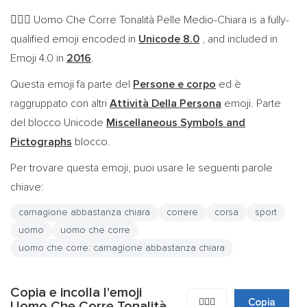
Uomo Che Corre Tonalità Pelle Medio-Chiara is a fully-
🏃🏼‍♂️
qualified emoji encoded in
Unicode 8.0
, and included in
Emoji 4.0 in
2016
.
Questa emoji fa parte del
Persone e corpo
ed è
raggruppato con altri
Attività Della Persona
emoji. Parte
del blocco Unicode
Miscellaneous Symbols and
Pictographs
blocco.
Per trovare questa emoji, puoi usare le seguenti parole
chiave:
carnagione abbastanza chiara
correre
corsa
sport
uomo
uomo che corre
uomo che corre: carnagione abbastanza chiara
Copia e incolla l'emoji
🏃🏼‍♂️
Copia
Uomo Che Corre Tonalità