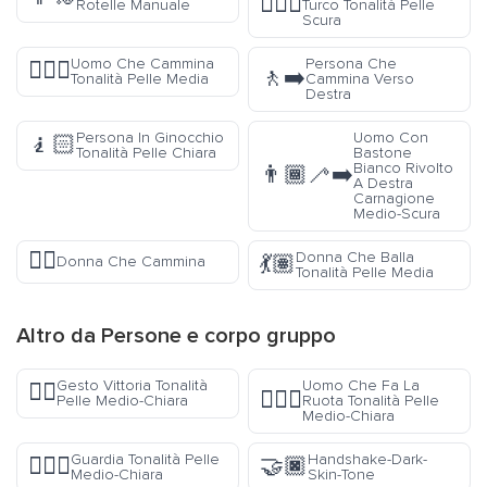
🧖🏿‍♀️
Rotelle Manuale
Turco Tonalità Pelle
Scura
Uomo Che Cammina
Persona Che
🚶🏽‍♂️
🚶‍➡️
Tonalità Pelle Media
Cammina Verso
Destra
Persona In Ginocchio
Uomo Con
🧎🏻
Tonalità Pelle Chiara
Bastone
Bianco Rivolto
👨🏾‍🦯‍➡️
A Destra
Carnagione
Medio-Scura
🚶‍♀️
Donna Che Balla
💃🏽
Donna Che Cammina
Tonalità Pelle Media
Altro da
Persone e corpo
gruppo
Gesto Vittoria Tonalità
Uomo Che Fa La
✌🏼
🤸🏼‍♂️
Pelle Medio-Chiara
Ruota Tonalità Pelle
Medio-Chiara
Guardia Tonalità Pelle
Handshake-Dark-
💂🏼‍♀️
🤝🏿
Medio-Chiara
Skin-Tone