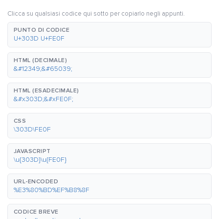
Clicca su qualsiasi codice qui sotto per copiarlo negli appunti.
PUNTO DI CODICE
U+303D U+FE0F
HTML (DECIMALE)
&#12349;&#65039;
HTML (ESADECIMALE)
&#x303D;&#xFE0F;
CSS
\303D\FE0F
JAVASCRIPT
\u{303D}\u{FE0F}
URL-ENCODED
%E3%80%BD%EF%B8%8F
CODICE BREVE