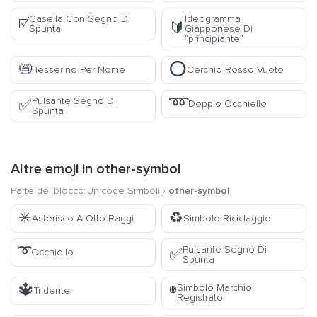
Casella Con Segno Di
Ideogramma
☑️
🔰
Spunta
Giapponese Di
“principiante”
📛
⭕
Tesserino Per Nome
Cerchio Rosso Vuoto
➿
Pulsante Segno Di
✅
Doppio Occhiello
Spunta
Altre emoji in
other-symbol
Parte del blocco Unicode
Simboli
›
other-symbol
✳️
♻️
Asterisco A Otto Raggi
Simbolo Riciclaggio
➰
Pulsante Segno Di
✅
Occhiello
Spunta
🔱
Simbolo Marchio
®️
Tridente
Registrato