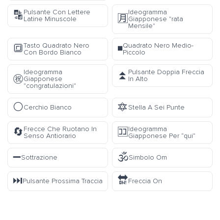
Pulsante Con Lettere
Ideogramma
🔡
🈷️
Latine Minuscole
Giapponese "rata
Mensile"
Tasto Quadrato Nero
Quadrato Nero Medio-
🔳
◾
Con Bordo Bianco
Piccolo
Ideogramma
Pulsante Doppia Freccia
⏫
㊗️
Giapponese
In Alto
"congratulazioni"
⚪
🔯
Cerchio Bianco
Stella A Sei Punte
Frecce Che Ruotano In
Ideogramma
🔄
🈁
Senso Antiorario
Giapponese Per “qui”
➖
🕉️
Sottrazione
Simbolo Om
⏭️
🔛
Pulsante Prossima Traccia
Freccia On