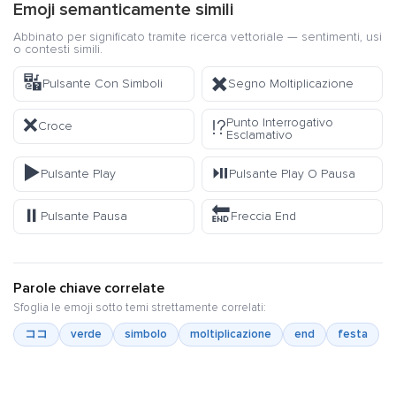
Emoji semanticamente simili
Abbinato per significato tramite ricerca vettoriale — sentimenti, usi
o contesti simili.
🔣
✖️
Pulsante Con Simboli
Segno Moltiplicazione
❌
Punto Interrogativo
⁉️
Croce
Esclamativo
▶️
⏯️
Pulsante Play
Pulsante Play O Pausa
⏸️
🔚
Pulsante Pausa
Freccia End
Parole chiave correlate
Sfoglia le emoji sotto temi strettamente correlati:
ココ
verde
simbolo
moltiplicazione
end
festa