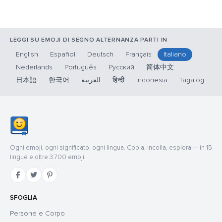
LEGGI SU EMOJI DI SEGNO ALTERNANZA PARTI IN
English
Español
Deutsch
Français
Italiano
Nederlands
Português
Русский
简体中文
日本語
한국어
العربية
हिन्दी
Indonesia
Tagalog
Ogni emoji, ogni significato, ogni lingua. Copia, incolla, esplora — in 15
lingue e oltre 3.700 emoji.
SFOGLIA
Persone e Corpo