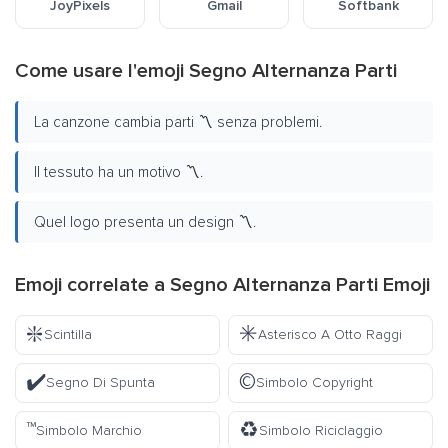
JoyPixels
Gmail
Softbank
Come usare l'emoji Segno Alternanza Parti
La canzone cambia parti 〽️ senza problemi.
Il tessuto ha un motivo 〽️.
Quel logo presenta un design 〽️.
Emoji correlate a Segno Alternanza Parti Emoji
❇️
✳️
Scintilla
Asterisco A Otto Raggi
✔️
©️
Segno Di Spunta
Simbolo Copyright
™️
♻️
Simbolo Marchio
Simbolo Riciclaggio