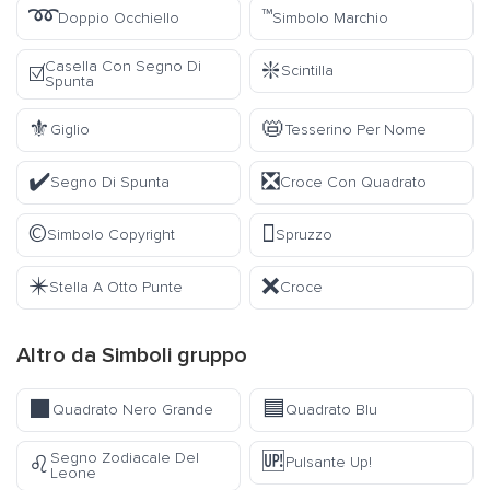
➿
™️
Doppio Occhiello
Simbolo Marchio
❇️
Casella Con Segno Di
☑️
Scintilla
Spunta
⚜️
📛
Giglio
Tesserino Per Nome
✔️
❎
Segno Di Spunta
Croce Con Quadrato
©️
🫟
Simbolo Copyright
Spruzzo
✴️
❌
Stella A Otto Punte
Croce
Altro da
Simboli
gruppo
⬛
🟦
Quadrato Nero Grande
Quadrato Blu
🆙
Segno Zodiacale Del
♌
Pulsante Up!
Leone