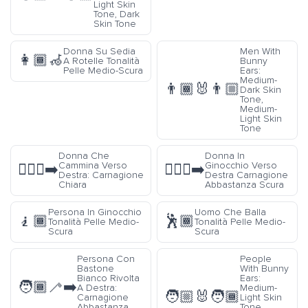
Light Skin
Tone, Dark
Skin Tone
Donna Su Sedia
Men With
👩🏾‍🦽
A Rotelle Tonalità
Bunny
Pelle Medio-Scura
Ears:
Medium-
👨🏾‍🐰‍👨🏼
Dark Skin
Tone,
Medium-
Light Skin
Tone
Donna Che
Donna In
Cammina Verso
Ginocchio Verso
🚶🏻‍♀️‍➡️
🧎🏾‍♀️‍➡️
Destra: Carnagione
Destra Carnagione
Chiara
Abbastanza Scura
Persona In Ginocchio
Uomo Che Balla
🧎🏾
🕺🏾
Tonalità Pelle Medio-
Tonalità Pelle Medio-
Scura
Scura
Persona Con
People
Bastone
With Bunny
Bianco Rivolta
Ears:
🧑🏾‍🦯‍➡️
A Destra:
Medium-
🧑🏼‍🐰‍🧑🏾
Carnagione
Light Skin
Abbastanza
Tone,