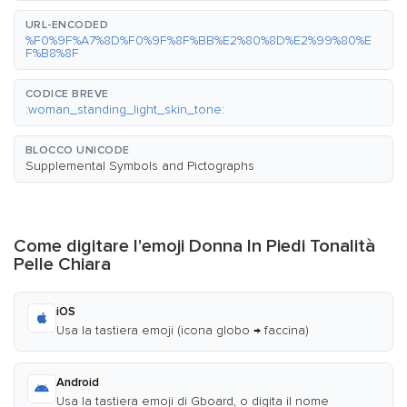
URL-ENCODED
%F0%9F%A7%8D%F0%9F%8F%BB%E2%80%8D%E2%99%80%E
F%B8%8F
CODICE BREVE
:woman_standing_light_skin_tone:
BLOCCO UNICODE
Supplemental Symbols and Pictographs
Come digitare l'emoji Donna In Piedi Tonalità
Pelle Chiara
iOS
Usa la tastiera emoji (icona globo → faccina)
Android
Usa la tastiera emoji di Gboard, o digita il nome