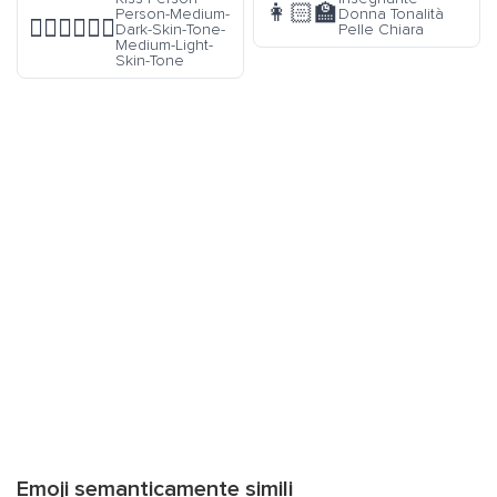
👩🏻‍🏫
Person-Medium-
Donna Tonalità
🧑🏾‍❤️‍💋‍🧑🏼
Dark-Skin-Tone-
Pelle Chiara
Medium-Light-
Skin-Tone
Emoji semanticamente simili