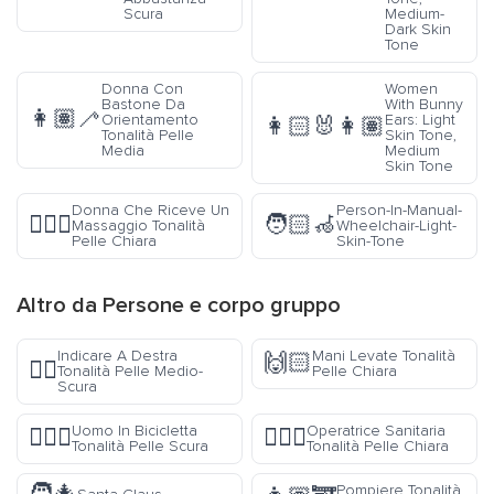
Scura
Medium-
Dark Skin
Tone
Donna Con
Women
Bastone Da
With Bunny
👩🏽‍🦯
Orientamento
Ears: Light
👩🏻‍🐰‍👩🏽
Tonalità Pelle
Skin Tone,
Media
Medium
Skin Tone
Donna Che Riceve Un
Person-In-Manual-
💆🏻‍♀️
🧑🏻‍🦽
Massaggio Tonalità
Wheelchair-Light-
Pelle Chiara
Skin-Tone
Altro da
Persone e corpo
gruppo
Indicare A Destra
Mani Levate Tonalità
🙌🏻
👉🏾
Tonalità Pelle Medio-
Pelle Chiara
Scura
Uomo In Bicicletta
Operatrice Sanitaria
🚴🏿‍♂️
👩🏻‍⚕️
Tonalità Pelle Scura
Tonalità Pelle Chiara
Pompiere Tonalità