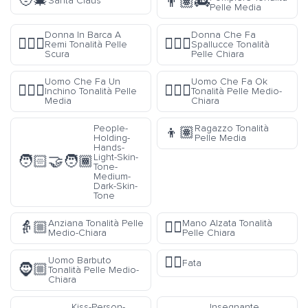
🧑‍🎄
👨🏽‍🚒
Santa Claus
Pelle Media
Donna In Barca A
Donna Che Fa
🚣🏿‍♀️
🤷🏻‍♀️
Remi Tonalità Pelle
Spallucce Tonalità
Scura
Pelle Chiara
Uomo Che Fa Un
Uomo Che Fa Ok
🙇🏽‍♂️
🙆🏼‍♂️
Inchino Tonalità Pelle
Tonalità Pelle Medio-
Media
Chiara
People-
Ragazzo Tonalità
👦🏽
Holding-
Pelle Media
Hands-
Light-Skin-
🧑🏻‍🤝‍🧑🏾
Tone-
Medium-
Dark-Skin-
Tone
Anziana Tonalità Pelle
Mano Alzata Tonalità
👵🏼
✋🏻
Medio-Chiara
Pelle Chiara
🧚‍♀️
Uomo Barbuto
Fata
🧔🏼
Tonalità Pelle Medio-
Chiara
Kiss-Person-
Insegnante