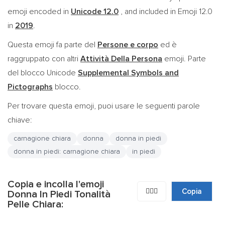
emoji encoded in
Unicode 12.0
, and included in Emoji 12.0
in
2019
.
Questa emoji fa parte del
Persone e corpo
ed è
raggruppato con altri
Attività Della Persona
emoji. Parte
del blocco Unicode
Supplemental Symbols and
Pictographs
blocco.
Per trovare questa emoji, puoi usare le seguenti parole
chiave:
carnagione chiara
donna
donna in piedi
donna in piedi: carnagione chiara
in piedi
Copia e incolla l'emoji
🧍🏻‍♀️
Copia
Donna In Piedi Tonalità
Pelle Chiara: