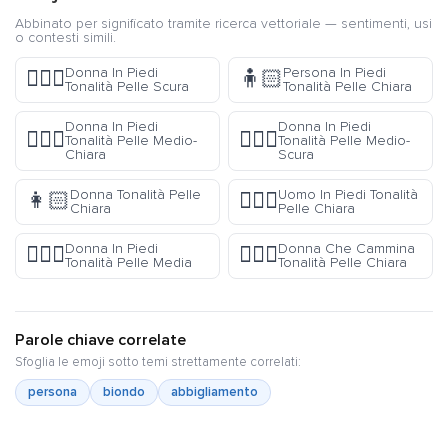
Abbinato per significato tramite ricerca vettoriale — sentimenti, usi
o contesti simili.
Donna In Piedi
Persona In Piedi
🧍🏿‍♀️
🧍🏻
Tonalità Pelle Scura
Tonalità Pelle Chiara
Donna In Piedi
Donna In Piedi
🧍🏼‍♀️
🧍🏾‍♀️
Tonalità Pelle Medio-
Tonalità Pelle Medio-
Chiara
Scura
Donna Tonalità Pelle
Uomo In Piedi Tonalità
👩🏻
🧍🏻‍♂️
Chiara
Pelle Chiara
Donna In Piedi
Donna Che Cammina
🧍🏽‍♀️
🚶🏻‍♀️
Tonalità Pelle Media
Tonalità Pelle Chiara
Parole chiave correlate
Sfoglia le emoji sotto temi strettamente correlati:
persona
biondo
abbigliamento