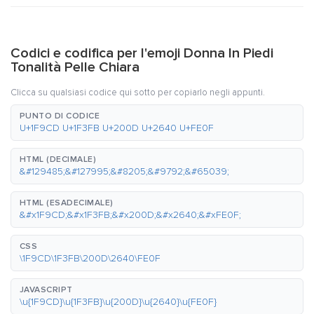
Codici e codifica per l'emoji Donna In Piedi
Tonalità Pelle Chiara
Clicca su qualsiasi codice qui sotto per copiarlo negli appunti.
PUNTO DI CODICE
U+1F9CD U+1F3FB U+200D U+2640 U+FE0F
HTML (DECIMALE)
&#129485;&#127995;&#8205;&#9792;&#65039;
HTML (ESADECIMALE)
&#x1F9CD;&#x1F3FB;&#x200D;&#x2640;&#xFE0F;
CSS
\1F9CD\1F3FB\200D\2640\FE0F
JAVASCRIPT
\u{1F9CD}\u{1F3FB}\u{200D}\u{2640}\u{FE0F}