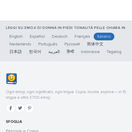
LEGGI SU EMOJI DI DONNA IN PIEDI TONALITÀ PELLE CHIARA IN
English
Español
Deutsch
Français
Italiano
Nederlands
Português
Русский
简体中文
日本語
한국어
العربية
हिन्दी
Indonesia
Tagalog
Ogni emoji, ogni significato, ogni lingua. Copia, incolla, esplora — in 15
lingue e oltre 3.700 emoji.
SFOGLIA
Persone e Corpo