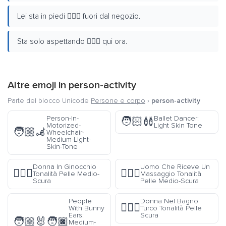
Lei sta in piedi 🧍🏻‍♀️ fuori dal negozio.
Sta solo aspettando 🧍🏻‍♀️ qui ora.
Altre emoji in
person-activity
Parte del blocco Unicode
Persone e corpo
›
person-activity
Person-In-
Ballet Dancer:
🧑🏻‍🩰
Motorized-
Light Skin Tone
🧑🏼‍🦼
Wheelchair-
Medium-Light-
Skin-Tone
Donna In Ginocchio
Uomo Che Riceve Un
🧎🏾‍♀️
💆🏾‍♂️
Tonalità Pelle Medio-
Massaggio Tonalità
Scura
Pelle Medio-Scura
People
Donna Nel Bagno
🧖🏿‍♀️
With Bunny
Turco Tonalità Pelle
Ears:
Scura
🧑🏼‍🐰‍🧑🏿
Medium-