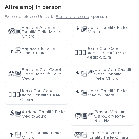
Altre emoji in
person
Parte del blocco Unicode
Persone e corpo
›
person
Persona Anziana
Uomo Tonalità Pelle
👨🏽
🧓🏼
Tonalità Pelle Medio-
Media
Chiara
Ragazzo Tonalità
Uomo Con Capelli
👦🏻
👱🏾‍♂️
Pelle Chiara
Biondi Tonalità Pelle
Medio-Scura
Persona Con Capelli
Uomo Con Capelli
👱🏽
👨🏻‍🦰
Biondi Tonalità Pelle
Rossi Tonalità
Media
Pelle Chiara
Uomo Con Capelli
Uomo Tonalità Pelle
👨🏼
👱🏻‍♂️
Biondi Tonalità Pelle
Medio-Chiara
Chiara
Anziana Tonalità Pelle
Person-Medium-
👵🏾
🧑🏾‍🦰
Medio-Scura
Dark-Skin-Tone-
Red-Hair
Uomo Tonalità Pelle
Persona Anziana
👨🏻
🧓🏻
Chiara
Tonalità Pelle Chiara