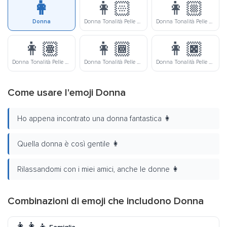
👩
👩🏻
👩🏼
Donna
Donna Tonalità Pelle Chiara
Donna Tonalità Pelle Medio-Chiara
👩🏽
👩🏾
👩🏿
Donna Tonalità Pelle Media
Donna Tonalità Pelle Medio-Scura
Donna Tonalità Pelle Scura
Come usare l'emoji Donna
Ho appena incontrato una donna fantastica 👩
Quella donna è così gentile 👩
Rilassandomi con i miei amici, anche le donne 👩
Combinazioni di emoji che includono Donna