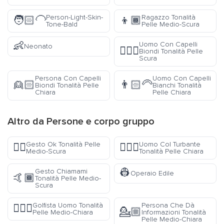
Person-Light-Skin-
Ragazzo Tonalità
🧑🏻‍🦲
👦🏾
Tone-Bald
Pelle Medio-Scura
👶
Uomo Con Capelli
Neonato
👱🏿‍♂️
Biondi Tonalità Pelle
Scura
Persona Con Capelli
Uomo Con Capelli
👱🏻
👨🏻‍🦳
Biondi Tonalità Pelle
Bianchi Tonalità
Chiara
Pelle Chiara
Altro da
Persone e corpo
gruppo
Gesto Ok Tonalità Pelle
Uomo Col Turbante
👌🏾
👳🏻‍♂️
Medio-Scura
Tonalità Pelle Chiara
👷
Gesto Chiamami
Operaio Edile
🤙🏾
Tonalità Pelle Medio-
Scura
Golfista Uomo Tonalità
Persona Che Dà
🏌🏼‍♂️
💁🏼
Pelle Medio-Chiara
Informazioni Tonalità
Pelle Medio-Chiara