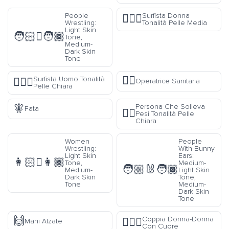
People
Surfista Donna
🏄🏽‍♀️
Wrestling:
Tonalità Pelle Media
Light Skin
🧑🏻‍🫯‍🧑🏾
Tone,
Medium-
Dark Skin
Tone
👩‍⚕️
Surfista Uomo Tonalità
🏄🏻‍♂️
Operatrice Sanitaria
Pelle Chiara
🧚
Persona Che Solleva
Fata
🏋🏻
Pesi Tonalità Pelle
Chiara
Women
People
Wrestling:
With Bunny
Light Skin
Ears:
👩🏻‍🫯‍👩🏾
Tone,
Medium-
🧑🏼‍🐰‍🧑🏾
Medium-
Light Skin
Dark Skin
Tone,
Tone
Medium-
Dark Skin
Tone
🙌
Coppia Donna-Donna
👩‍❤️‍👩
Mani Alzate
Con Cuore