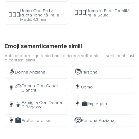
Uomo Che Fa La
Uomo In Piedi Tonalità
🧍🏿‍♂️
🤸🏼‍♂️
Ruota Tonalità Pelle
Pelle Scura
Medio-Chiara
Emoji semanticamente simili
Abbinato per significato tramite ricerca vettoriale — sentimenti, usi
o contesti simili.
👵
🧑
Donna Anziana
Persona
👨
Donna Con Capelli
👩‍🦳
Uomo
Bianchi
👩‍💼
Famiglia Con Donna
👩‍👧
Impiegata
E Ragazza
👩‍🏫
🧓
Professoressa
Persona Anziana