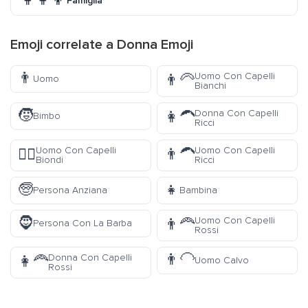
👩‍👩‍👦
Famiglia
Emoji correlate a Donna Emoji
👨
Uomo Con Capelli
👨‍🦳
Uomo
Bianchi
🧒
Donna Con Capelli
👩‍🦱
Bimbo
Ricci
Uomo Con Capelli
Uomo Con Capelli
👱‍♂️
👨‍🦱
Biondi
Ricci
🧓
👧
Persona Anziana
Bambina
🧔
Uomo Con Capelli
👨‍🦰
Persona Con La Barba
Rossi
👨‍🦲
Donna Con Capelli
👩‍🦰
Uomo Calvo
Rossi