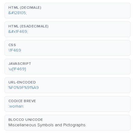
HTML (DECIMALE)
&#128105;
HTML (ESADECIMALE)
&#x1F469;
CSS
\1F469
JAVASCRIPT
\u{1F469}
URL-ENCODED
%F0%9F%91%A9
CODICE BREVE
:woman:
BLOCCO UNICODE
Miscellaneous Symbols and Pictographs