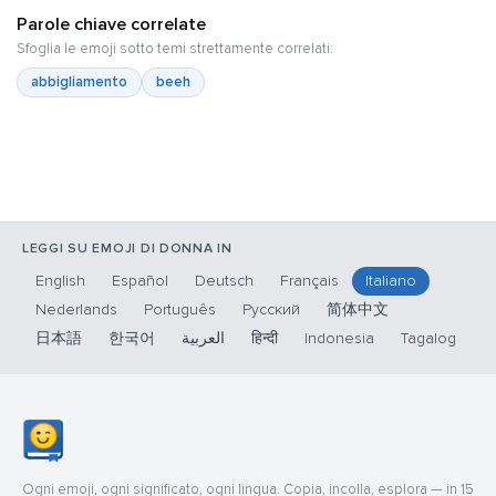
Parole chiave correlate
Sfoglia le emoji sotto temi strettamente correlati:
abbigliamento
beeh
LEGGI SU EMOJI DI DONNA IN
English
Español
Deutsch
Français
Italiano
Nederlands
Português
Русский
简体中文
日本語
한국어
العربية
हिन्दी
Indonesia
Tagalog
Ogni emoji, ogni significato, ogni lingua. Copia, incolla, esplora — in 15