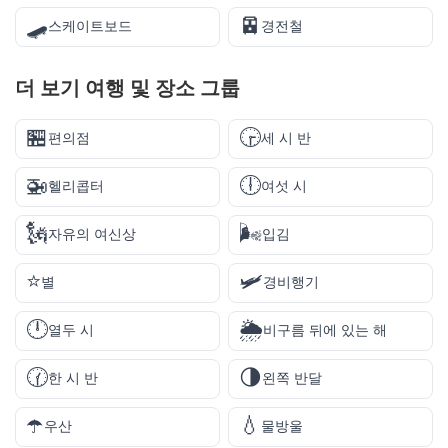
🛹
🚈
스케이트보드
경전철
더 보기
여행 및 장소
그룹
🏪
🕞
편의점
세 시 반
🚁
🕕
헬리콥터
여섯 시
🗽
🌬️
자유의 여신상
입김
⭐
🛩️
별
경비행기
🕛
🌦️
열두 시
비구름 뒤에 있는 해
🕜
🌗
한 시 반
왼쪽 반달
☂️
💧
우산
물방울