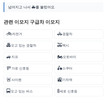
넘어지고 나서 🚑를 불렀어요.
관련 이모지 구급차 이모지
🚲
🚓
자전거
경찰차
🚔
🚕
오고 있는 경찰차
택시
🚙
🏍️
지프
오토바이
🚥
🛵
가로 신호등
스쿠터
🚨
🚉
사이렌
기차역
🚍
🚦
오고 있는 버스
세로 신호등