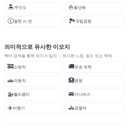
🏝️
⛵
무인도
돛단배
🕦
🏞️
열한 시 반
국립공원
의미적으로 유사한 이모지
벡터 검색을 통해 의미가 일치 — 유사한 느낌, 용도 또는 맥락.
🚒
🚚
소방차
운송 트럭
🚗
🏥
자동차
병원
🚁
🚐
헬리콥터
미니버스
✈️
🚓
비행기
경찰차