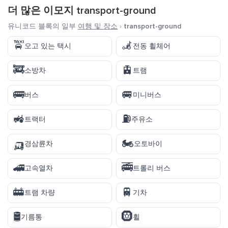
더 많은 이모지
transport-ground
유니코드 블록의 일부
여행 및 장소
›
transport-ground
🚖
🦼
오고 있는 택시
전동 휠체어
🚒
🚊
소방차
트램
🚌
🚐
버스
미니버스
🚜
⛽
트랙터
주유소
🛺
🏍️
경삼륜차
오토바이
🚄
🚎
고속열차
트롤리 버스
🚋
🚆
트램 차량
기차
🛢️
🛞
기름통
휠