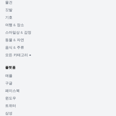
물건
깃발
기호
여행 & 장소
스마일상 & 감정
동물 & 자연
음식 & 주류
모든 카테고리 →
플랫폼
애플
구글
페이스북
윈도우
트위터
삼성