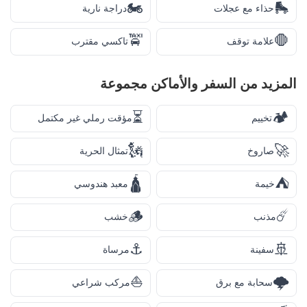
🏍️
🛼
حذاء مع عجلات
دراجة نارية
🚖
🛑
علامة توقف
تاكسي مقترب
المزيد من
السفر والأماكن
مجموعة
⏳
🏕️
تخييم
مؤقت رملي غير مكتمل
🗽
🚀
صاروخ
تمثال الحرية
🛕
⛺
خيمة
معبد هندوسي
🪵
☄️
مذنب
خشب
⚓
🚢
سفينة
مرساة
⛵
🌩️
سحابة مع برق
مركب شراعي