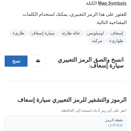
Map Symbols
الكتلة.
للعثور على هذا الرمز التعبيري، يمكنك استخدام الكلمات
المفتاحية التالية:
إسعاف
اومبلونس
حالة طارئة
سيارة إسعاف
طارىء
طوارىء
مركبة
انسخ والصق الرمز التعبيري
🚑
نسخ
سيارة إسعاف:
الرموز والتشفير للرمز التعبيري سيارة إسعاف
انقر على أي رمز أدناه لنسخه إلى الحافظة.
نقطة الرمز
U+1F691