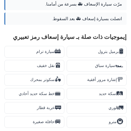
مرّت سيارة الإسعاف 🚑 بسرعة من أمامنا.
اتصلت بسيارة إسعاف 🚑 بعد السقوط.
إيموجيات ذات صلة بـ سيارة إسعاف رمز تعبيري
🚋
🛢️
برميل بترول
سيارة ترام
🚈
🏎️
سيارة سباق
نقل خفيف
🛵
🚥
إشارة مرور أفقية
سكوتر بمحرك
🚝
🛤️
سكة حديد
خط سكة حديد أحادي
🚃
🚛
لوري
عربة قطار
🚐
🚇
مترو
حافلة صغيرة