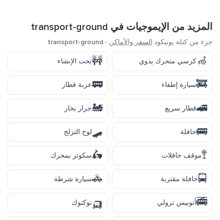
المزيد من الإيموجيات في
transport-ground
جزء من كتلة يونيكود
السفر والأماكن
›
transport-ground
🚧
🦽
كرسي متحرك يدوي
تحت الإنشاء
🚃
🚒
سيارة إطفاء
عربة قطار
🚂
🚄
قطار سريع
جرار بخار
🛹
🚌
حافلة
لوح التزلج
🛵
🚏
موقف حافلات
سكوتر بمحرك
🚓
🚍
حافلة مقتربة
سيارة شرطة
🛺
🚎
أتوبيس ترولي
توكتوك