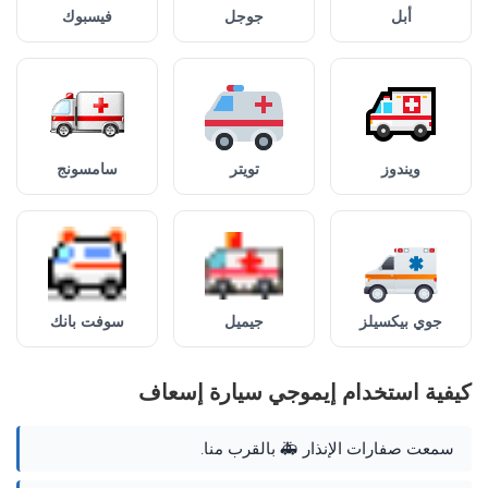
أبل
جوجل
فيسبوك
ويندوز
تويتر
سامسونج
جوي بيكسيلز
جيميل
سوفت بانك
كيفية استخدام إيموجي سيارة إسعاف
سمعت صفارات الإنذار 🚑 بالقرب منا.