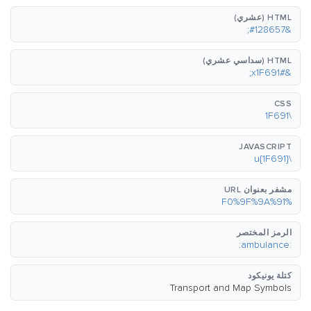
HTML (عشري)
&#128657;
HTML (سداسي عشري)
&#x1F691;
CSS
\1F691
JAVASCRIPT
\u{1F691}
مشفر بعنوان URL
%F0%9F%9A%91
الرمز المختصر
:ambulance:
كتلة يونيكود
Transport and Map Symbols