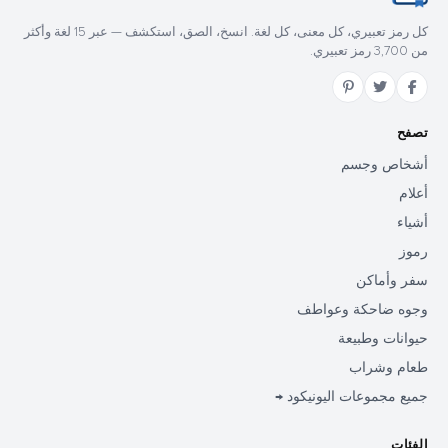
كل رمز تعبيري، كل معنى، كل لغة. انسخ، الصق، استكشف — عبر 15 لغة وأكثر
من 3,700 رمز تعبيري.
تصفح
أشخاص وجسم
أعلام
أشياء
رموز
سفر وأماكن
وجوه ضاحكة وعواطف
حيوانات وطبيعة
طعام وشراب
جميع مجموعات اليونيكود →
الفئات