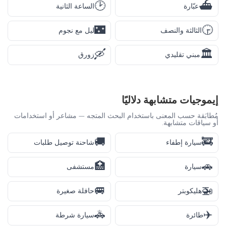
🕑
⛴️
عبّارة
الساعة الثانية
🌃
🕞
الثالثة والنصف
ليل مع نجوم
🛶
🏛️
مبني تقليدي
زورق
إيموجيات متشابهة دلاليًا
مُطابَقة حسب المعنى باستخدام البحث المتجه — مشاعر أو استخدامات
أو سياقات متشابهة.
🚚
🚒
سيارة إطفاء
شاحنة توصيل طلبات
🏥
🚗
سيارة
مستشفى
🚐
🚁
هليكوبتر
حافلة صغيرة
🚓
✈️
طائرة
سيارة شرطة