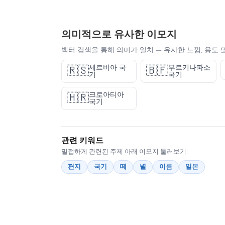
의미적으로 유사한 이모지
벡터 검색을 통해 의미가 일치 — 유사한 느낌, 용도 
세르비아 국
부르키나파소
🇷🇸
🇧🇫
기
국기
크로아티아
🇭🇷
국기
관련 키워드
밀접하게 관련된 주제 아래 이모지 둘러보기:
편지
국기
떼
별
이름
일본