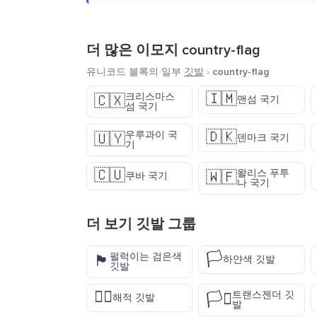
더 많은 이모지
country-flag
유니코드 블록의 일부
깃발
›
country-flag
🇮🇲
크리스마스
🇨🇽
맨섬 국기
섬 국기
🇩🇰
우루과이 국
🇺🇾
덴마크 국기
기
🇨🇺
왈리스 푸투
🇼🇫
쿠바 국기
나 국기
더 보기
깃발
그룹
🏳️
펄럭이는 검은색
🏴
하얀색 깃발
깃발
🏴‍☠️
트랜스젠더 깃
🏳️‍⚧️
해적 깃발
발