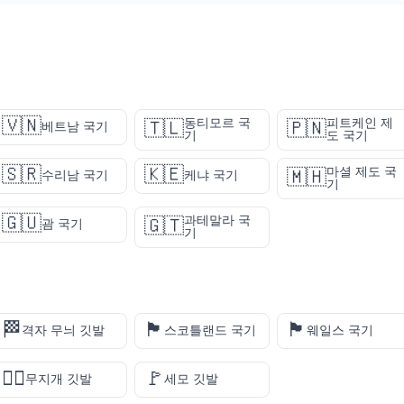
🇻🇳
동티모르 국
피트케인 제
🇹🇱
🇵🇳
베트남 국기
기
도 국기
🇸🇷
🇰🇪
마셜 제도 국
🇲🇭
수리남 국기
케냐 국기
기
🇬🇺
과테말라 국
🇬🇹
괌 국기
기
🏁
🏴󠁧󠁢󠁳󠁣󠁴󠁿
🏴󠁧󠁢󠁷󠁬󠁳󠁿
격자 무늬 깃발
스코틀랜드 국기
웨일스 국기
🏳️‍🌈
🚩
무지개 깃발
세모 깃발