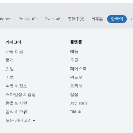
rlands
Português
Русский
简体中文
日本語
한국어
ة
카테고리
플랫폼
사람 & 몸
애플
물건
구글
깃발
페이스북
기호
윈도우
여행 & 장소
트위터
스마일상 & 감정
삼성
동물 & 자연
JoyPixels
음식 & 주류
Tiktok
모든 카테고리 →