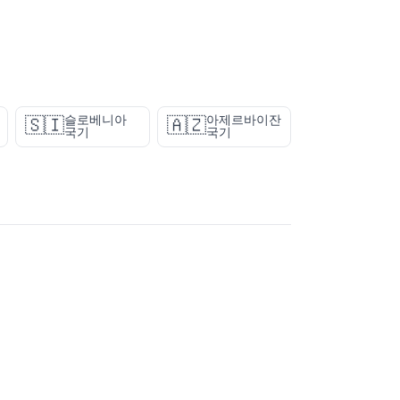
슬로베니아
아제르바이잔
🇸🇮
🇦🇿
국기
국기