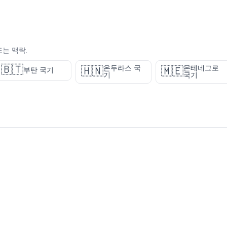
또는 맥락.
🇧🇹
온두라스 국
몬테네그로
🇭🇳
🇲🇪
부탄 국기
기
국기