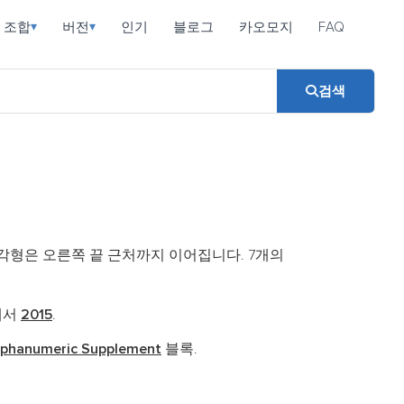
조합
버전
인기
블로그
카오모지
FAQ
▾
▾
검색
형은 오른쪽 끝 근처까지 이어집니다. 7개의
0 에서
2015
.
lphanumeric Supplement
블록.