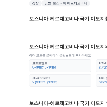
깃발
깃발: 보스니아 헤르체고비나
보스니아-헤르체고비나 국기 이모지
보스니아-헤르체고비나 국기 이모지의
아래 코드를 클릭하여 클립보드에 복사하세요.
코드포인트
HTML
U+1F1E7 U+1F1E6
&#12
JAVASCRIPT
URL
\u{1F1E7}\u{1F1E6}
%F0
보스니아-헤르체고비나 국기 이모지 