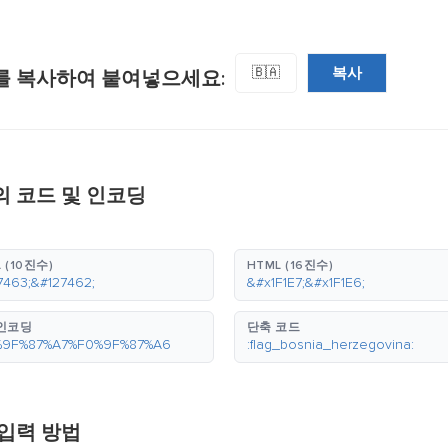
복사
🇧🇦
를 복사하여 붙여넣으세요:
 코드 및 인코딩
 (10진수)
HTML (16진수)
7463;&#127462;
&#x1F1E7;&#x1F1E6;
 인코딩
단축 코드
%9F%87%A7%F0%9F%87%A6
:flag_bosnia_herzegovina:
입력 방법