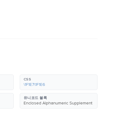
CSS
\1F1E7\1F1E6
유니코드 블록
Enclosed Alphanumeric Supplement