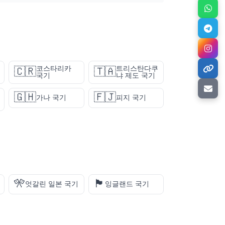
코스타리카
트리스탄다쿠
🇨🇷
🇹🇦
국기
냐 제도 국기
🇬🇭
🇫🇯
가나 국기
피지 국기
🎌
🏴󠁧󠁢󠁥󠁮󠁧󠁿
엇갈린 일본 국기
잉글랜드 국기