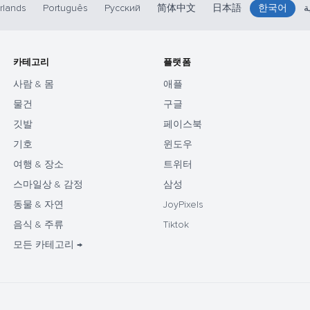
rlands
Português
Русский
简体中文
日本語
한국어
ة
카테고리
플랫폼
사람 & 몸
애플
물건
구글
깃발
페이스북
기호
윈도우
여행 & 장소
트위터
스마일상 & 감정
삼성
동물 & 자연
JoyPixels
음식 & 주류
Tiktok
모든 카테고리 →