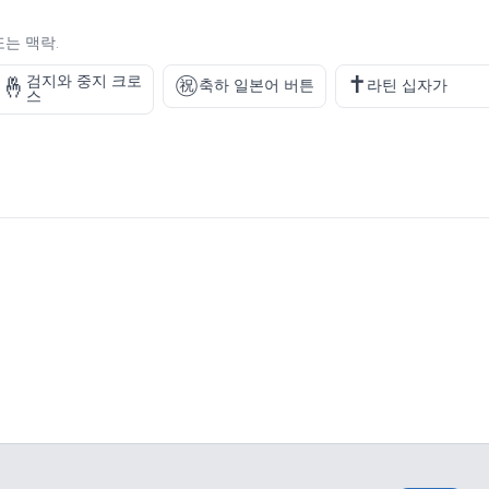
또는 맥락.
㊗️
✝️
검지와 중지 크로
🤞
축하 일본어 버튼
라틴 십자가
스