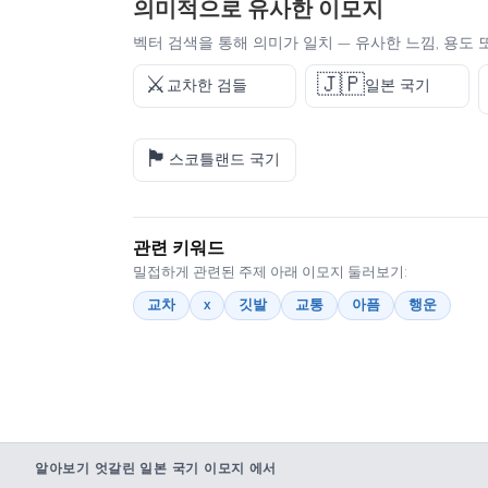
의미적으로 유사한 이모지
벡터 검색을 통해 의미가 일치 — 유사한 느낌, 용도 
⚔️
🇯🇵
교차한 검들
일본 국기
🏴󠁧󠁢󠁳󠁣󠁴󠁿
스코틀랜드 국기
관련 키워드
밀접하게 관련된 주제 아래 이모지 둘러보기:
교차
x
깃발
교통
아픔
행운
알아보기 엇갈린 일본 국기 이모지 에서