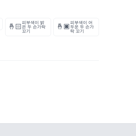
피부색이 밝
피부색이 어
🤞🏻
🤞🏿
은 두 손가락
두운 두 손가
꼬기
락 꼬기