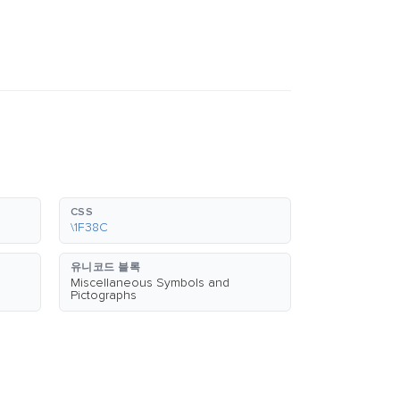
CSS
\1F38C
유니코드 블록
Miscellaneous Symbols and
Pictographs