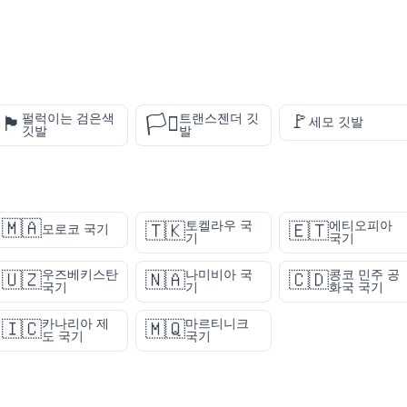
🚩
펄럭이는 검은색
트랜스젠더 깃
🏴
🏳️‍⚧️
세모 깃발
깃발
발
🇲🇦
토켈라우 국
에티오피아
🇹🇰
🇪🇹
모로코 국기
기
국기
우즈베키스탄
나미비아 국
콩코 민주 공
🇺🇿
🇳🇦
🇨🇩
국기
기
화국 국기
카나리아 제
마르티니크
🇮🇨
🇲🇶
도 국기
국기