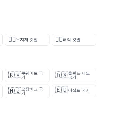
🏳️‍🌈
🏴‍☠️
무지개 깃발
해적 깃발
쿠웨이트 국
올란드 제도
🇰🇼
🇦🇽
기
국기
🇪🇬
모잠비크 국
🇲🇿
이집트 국기
기