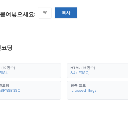
복사
🎌
 붙여넣으세요:
인코딩
 (10진수)
HTML (16진수)
7884;
&#x1F38C;
 인코딩
단축 코드
%9F%8E%8C
:crossed_flags: