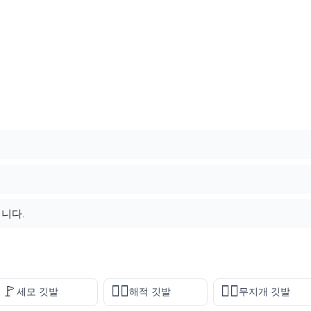
니다.
🚩
🏴‍☠️
🏳️‍🌈
세모 깃발
해적 깃발
무지개 깃발