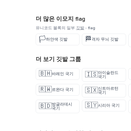
더 많은 이모지
flag
유니코드 블록의 일부
깃발
›
flag
🏳️
🏁
하얀색 깃발
격자 무늬 깃발
더 보기
깃발
그룹
🇧🇭
아이슬란드
🇮🇸
바레인 국기
국기
🇷🇼
신트마르턴
🇸🇽
르완다 국기
국기
🇸🇾
방글라데시
🇧🇩
시리아 국기
국기