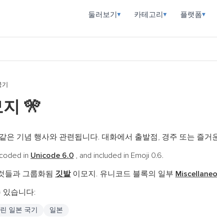
둘러보기
카테고리
플랫폼
▾
▾
▾
국기
모지
🎌
 같은 기념 행사와 관련됩니다. 대화에서 출발점, 경주 또는 즐거
coded in
Unicode 6.0
, and included in Emoji 0.6.
 것들과 그룹화됨
깃발
이모지. 유니코드 블록의 일부
Miscellane
 있습니다:
린 일본 국기
일본