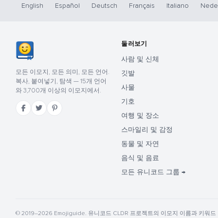
English
Español
Deutsch
Français
Italiano
Nede
둘러보기
사람 및 신체
모든 이모지, 모든 의미, 모든 언어.
깃발
복사, 붙여넣기, 탐색 — 15개 언어
사물
와 3,700개 이상의 이모지에서.
기호
여행 및 장소
스마일리 및 감정
동물 및 자연
음식 및 음료
모든 유니코드 그룹 →
© 2019–2026 Emojiguide. 유니코드 CLDR 프로젝트의 이모지 이름과 키워드