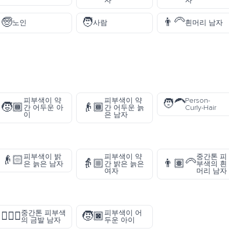
자
자
🧓
🧑
👨‍🦳
노인
사람
흰머리 남자
피부색이 약
피부색이 약
Person-
🧑‍🦱
🧒🏾
👴🏾
간 어두운 아
간 어두운 늙
Curly-Hair
이
은 남자
피부색이 밝
피부색이 약
중간톤 피
👴🏻
👵🏼
👨🏽‍🦳
은 늙은 남자
간 밝은 늙은
부색의 흰
여자
머리 남자
중간톤 피부색
피부색이 어
👱🏽‍♂️
🧒🏿
의 금발 남자
두운 아이