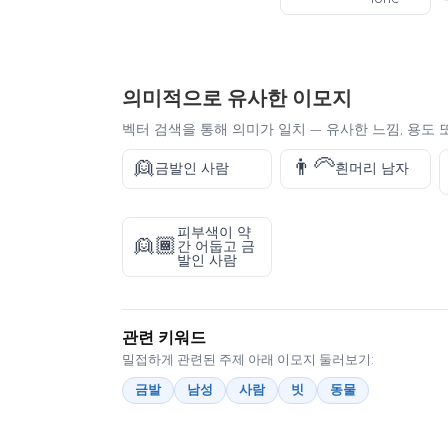
의미적으로 유사한 이모지
벡터 검색을 통해 의미가 일치 — 유사한 느낌, 용도 
👱
👨‍🦳
금발인 사람
흰머리 남자
피부색이 약
👱🏾
간 어둡고 금
발인 사람
관련 키워드
밀접하게 관련된 주제 아래 이모지 둘러보기:
금발
남성
사람
빗
동물