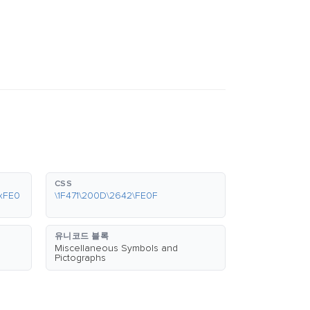
CSS
xFE0
\1F471\200D\2642\FE0F
유니코드 블록
Miscellaneous Symbols and
Pictographs