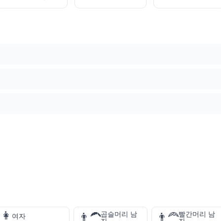
👩
곱슬머리 남
빨간머리 남
👨‍🦱
👨‍🦰
여자