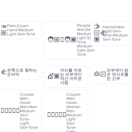
🫳
🫱
People
Palm-Down-
Handshake-
Wrestling:
Hand-Medium-
Light-Skin-
🏼
🏻‍🫲
Medium-
Light-Skin-Tone
Tone-Medium-
Light Skin
🏽
🧑🏼‍🫯‍🧑🏾
Skin-Tone
Tone,
Medium-
Dark Skin
Tone
왼쪽으로 향하는
머리를 자르
피부색이 밝
🫲
👰🏻
손바닥
는 피부색이
은 면사포를
💇🏾
약간 어두운
쓴 신부
사람
Couple-
Couple-
With-
With-
Heart-
Heart-
Man-Man-
Woman-
👨🏽‍❤️‍👨🏻
Medium-
Man-
👩🏼‍❤️‍👨🏿
Skin-
Medium-
Tone-
Light-
Light-
Skin-
Skin-Tone
Tone-
Dark-