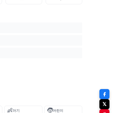
𝕏
👶
🧒
아기
어린이