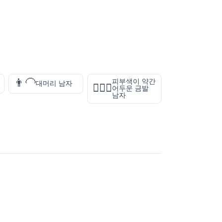
👨‍🦲
피부색이 약간
대머리 남자
👱🏾‍♂️
어두운 금발
남자