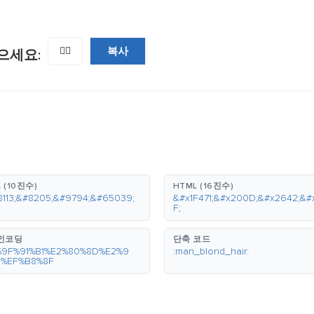
복사
👱‍♂️
으세요:
 (10진수)
HTML (16진수)
8113;&#8205;&#9794;&#65039;
&#x1F471;&#x200D;&#x2642;&#
F;
 인코딩
단축 코드
%9F%91%B1%E2%80%8D%E2%9
:man_blond_hair:
2%EF%B8%8F