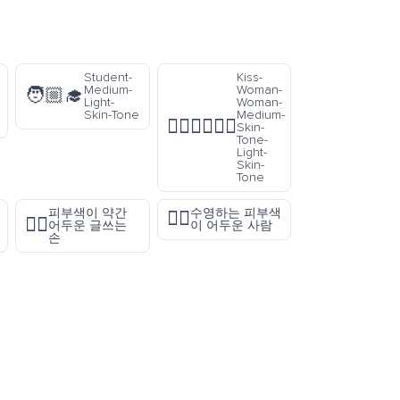
Student-
Kiss-
Medium-
Woman-
🧑🏼‍🎓
Light-
Woman-
Skin-Tone
Medium-
👩🏽‍❤️‍💋‍👩🏻
Skin-
Tone-
Light-
Skin-
Tone
피부색이 약간
수영하는 피부색
🏊🏿
✍🏾
어두운 글쓰는
이 어두운 사람
손