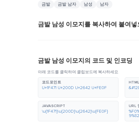
금발
금발 남자
남성
남자
금발 남성 이모지를 복사하여 붙여넣
금발 남성 이모지의 코드 및 인코딩
아래 코드를 클릭하여 클립보드에 복사하세요.
코드포인트
HTML
U+1F471 U+200D U+2642 U+FE0F
&#12
JAVASCRIPT
URL
\u{1F471}\u{200D}\u{2642}\u{FE0F}
%F0
9%8