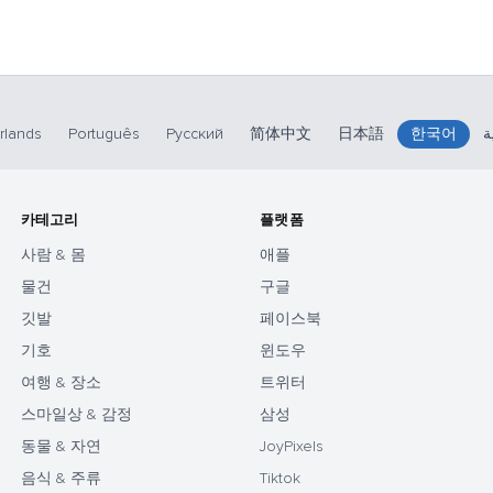
rlands
Português
Русский
简体中文
日本語
한국어
ة
카테고리
플랫폼
사람 & 몸
애플
물건
구글
깃발
페이스북
기호
윈도우
여행 & 장소
트위터
스마일상 & 감정
삼성
동물 & 자연
JoyPixels
음식 & 주류
Tiktok