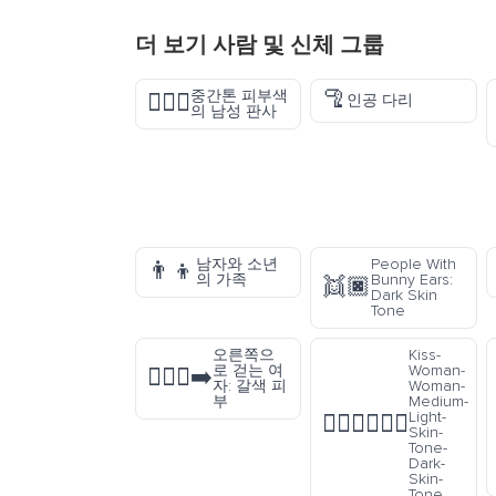
더 보기
사람 및 신체
그룹
🦿
중간톤 피부색
👨🏽‍⚖️
인공 다리
의 남성 판사
남자와 소년
People With
👨‍👦
의 가족
Bunny Ears:
👯🏿
Dark Skin
Tone
오른쪽으
Kiss-
로 걷는 여
Woman-
🚶🏽‍♀️‍➡️
자: 갈색 피
Woman-
부
Medium-
Light-
👩🏼‍❤️‍💋‍👩🏿
Skin-
Tone-
Dark-
Skin-
Tone