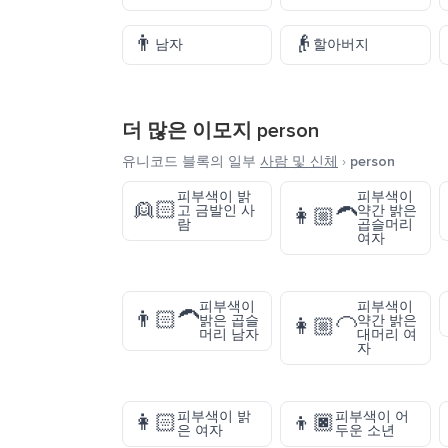
👨
👴
남자
할아버지
더 많은 이모지
person
유니코드 블록의 일부
사람 및 신체
›
person
피부색이 밝
피부색이
👱🏻
고 금발인 사
약간 밝은
👩🏼‍🦱
람
곱슬머리
여자
피부색이
피부색이
👨🏻‍🦱
밝은 곱슬
약간 밝은
👩🏼‍🦲
머리 남자
대머리 여
자
피부색이 밝
피부색이 어
👩🏻
👦🏿
은 여자
두운 소년