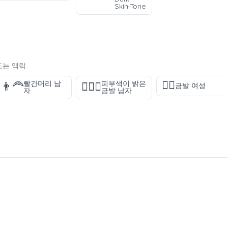
Skin-Tone
또는 맥락.
👱‍♀️
빨간머리 남
피부색이 밝은
👨‍🦰
👱🏻‍♂️
금발 여성
자
금발 남자