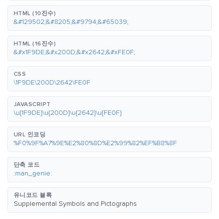
HTML (10진수)
&#129502;&#8205;&#9794;&#65039;
HTML (16진수)
&#x1F9DE;&#x200D;&#x2642;&#xFE0F;
CSS
\1F9DE\200D\2642\FE0F
JAVASCRIPT
\u{1F9DE}\u{200D}\u{2642}\u{FE0F}
URL 인코딩
%F0%9F%A7%9E%E2%80%8D%E2%99%82%EF%B8%8F
단축 코드
:man_genie:
유니코드 블록
Supplemental Symbols and Pictographs