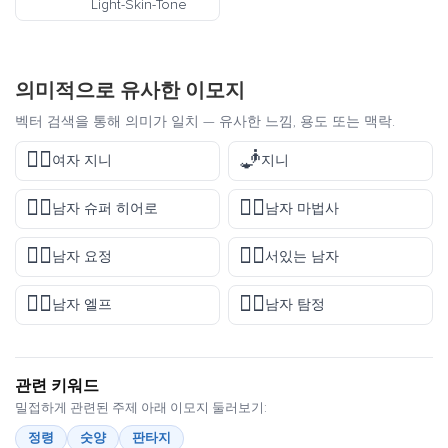
Light-Skin-Tone
의미적으로 유사한 이모지
벡터 검색을 통해 의미가 일치 — 유사한 느낌, 용도 또는 맥락.
🧞‍♀️
🧞
여자 지니
지니
🦸‍♂️
🧙‍♂️
남자 슈퍼 히어로
남자 마법사
🧚‍♂️
🧍‍♂️
남자 요정
서있는 남자
🧝‍♂️
🕵️‍♂️
남자 엘프
남자 탐정
관련 키워드
밀접하게 관련된 주제 아래 이모지 둘러보기:
정령
숫양
판타지