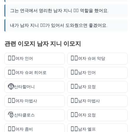
그는 연극에서 영리한 남자 지니 🧞‍♂️ 역할을 했어요.
내가 남자 지니 🧞‍♂️가 있어서 도와줬으면 좋겠어요.
관련 이모지 남자 지니 이모지
🧜‍♀️
🦹‍♀️
여자 인어
여자 슈퍼 악당
🦸‍♀️
🧜‍♂️
여자 슈퍼 히어로
남자 인어
🤶
🧚‍♂️
산타할머니
남자 요정
🧙‍♀️
🧙‍♂️
여자 마법사
남자 마법사
🎅
🧚‍♀️
산타클로스
여자 요정
🧟‍♀️
🧝‍♂️
여자 좀비
남자 엘프