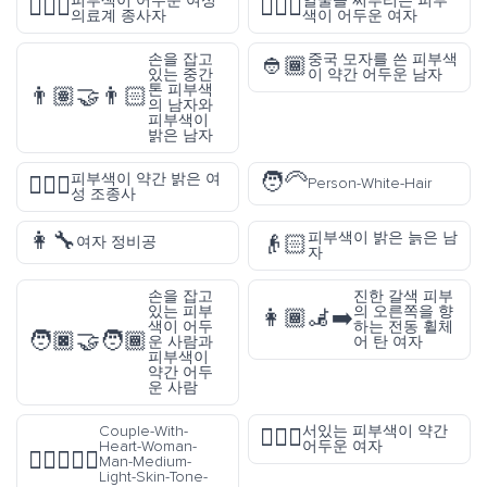
피부색이 어두운 여성
얼굴을 찌푸리는 피부
👩🏿‍⚕️
🙍🏿‍♀️
의료계 종사자
색이 어두운 여자
손을 잡고
중국 모자를 쓴 피부색
👲🏾
있는 중간
이 약간 어두운 남자
톤 피부색
👨🏽‍🤝‍👨🏻
의 남자와
피부색이
밝은 남자
🧑‍🦳
피부색이 약간 밝은 여
👩🏼‍✈️
Person-White-Hair
성 조종사
👩‍🔧
피부색이 밝은 늙은 남
👴🏻
여자 정비공
자
손을 잡고
진한 갈색 피부
있는 피부
의 오른쪽을 향
👩🏾‍🦼‍➡️
색이 어두
하는 전동 휠체
🧑🏿‍🤝‍🧑🏾
운 사람과
어 탄 여자
피부색이
약간 어두
운 사람
Couple-With-
서있는 피부색이 약간
🧍🏾‍♀️
Heart-Woman-
어두운 여자
👩🏼‍❤️‍👨🏻
Man-Medium-
Light-Skin-Tone-