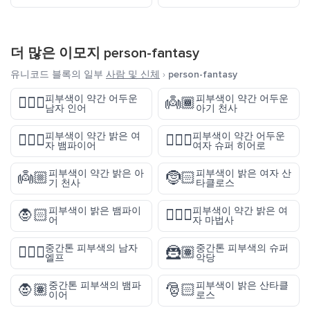
더 많은 이모지
person-fantasy
유니코드 블록의 일부
사람 및 신체
›
person-fantasy
피부색이 약간 어두운
피부색이 약간 어두운
🧜🏾‍♂️
👼🏾
남자 인어
아기 천사
피부색이 약간 밝은 여
피부색이 약간 어두운
🧛🏼‍♀️
🦸🏾‍♀️
자 뱀파이어
여자 슈퍼 히어로
피부색이 약간 밝은 아
피부색이 밝은 여자 산
👼🏼
🤶🏻
기 천사
타클로스
피부색이 밝은 뱀파이
피부색이 약간 밝은 여
🧛🏻
🧙🏼‍♀️
어
자 마법사
중간톤 피부색의 남자
중간톤 피부색의 슈퍼
🧝🏽‍♂️
🦹🏽
엘프
악당
중간톤 피부색의 뱀파
피부색이 밝은 산타클
🧛🏽
🎅🏻
이어
로스