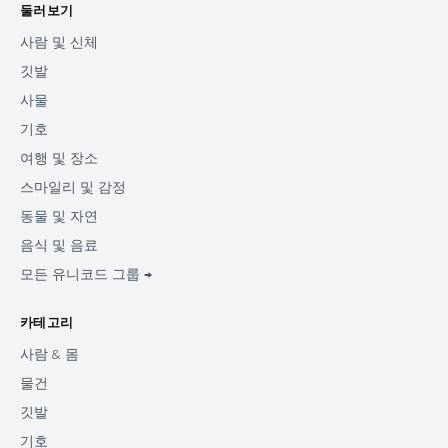
둘러보기
사람 및 신체
깃발
사물
기호
여행 및 장소
스마일리 및 감정
동물 및 자연
음식 및 음료
모든 유니코드 그룹 →
카테고리
사람 & 몸
물건
깃발
기호