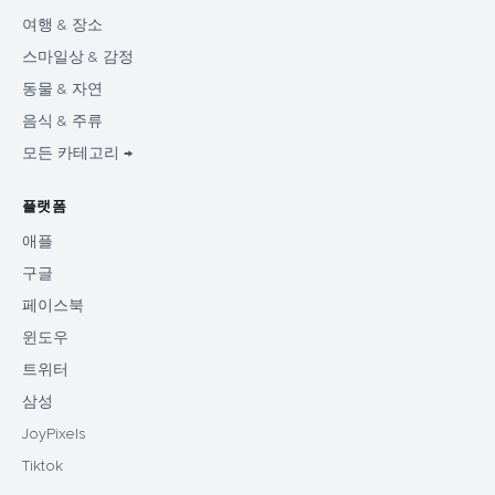
여행 & 장소
스마일상 & 감정
동물 & 자연
음식 & 주류
모든 카테고리 →
플랫폼
애플
구글
페이스북
윈도우
트위터
삼성
JoyPixels
Tiktok