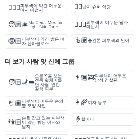
🦹‍♂️
피부색이 약간 어두운
🧙🏾‍♀️
남자 슈퍼 악당
여자 마법사
Mx-Claus-Medium-
피부색이 어두운 남자
🧑🏼‍🎄
🧙🏿‍♂️
Light-Skin-Tone
마법사
🧜🏽
피부색이 약간 밝은 여
🤶🏼
중간톤 피부색의 인어
자 산타클로스
더 보기
사람 및 신체
그룹
오른쪽을 보는
피부색이 어두운
👨🏿‍🚒
전동 휠체어를
남성 경찰관
🧑🏼‍🦼‍➡️
탄 사람: 연한
갈색 피부
👩‍🌾
피부색이 어두운 손의
🤘🏿
여자 농부
뿔 모양 사인
👵
손을 잡고 있는 피부색
할머니
👫🏼
이 약간 밝은 여자와
남자