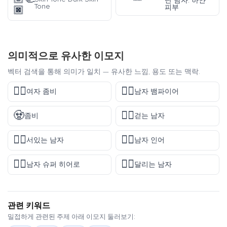
탄 남자: 하얀
Tone
피부
🏿
의미적으로 유사한 이모지
벡터 검색을 통해 의미가 일치 — 유사한 느낌, 용도 또는 맥락.
🧟‍♀️
🧛‍♂️
여자 좀비
남자 뱀파이어
🧟
🚶‍♂️
좀비
걷는 남자
🧍‍♂️
🧜‍♂️
서있는 남자
남자 인어
🦸‍♂️
🏃‍♂️
남자 슈퍼 히어로
달리는 남자
관련 키워드
밀접하게 관련된 주제 아래 이모지 둘러보기: