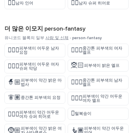
🧜‍♂️
🦸‍♂️
남자 인어
남자 슈퍼 히어로
더 많은 이모지
person-fantasy
유니코드 블록의 일부
사람 및 신체
›
person-fantasy
피부색이 어두운 남자
중간톤 피부색의 여자
🧚🏿‍♂️
🧝🏽‍♀️
요정
엘프
🧝🏻
피부색이 어두운 여자
🦹🏿‍♀️
피부색이 밝은 엘프
슈퍼 악당
피부색이 약간 밝은 마
중간톤 피부색의 남자
🧙🏼
🧝🏽‍♂️
법사
엘프
🧚🏽
피부색이 약간 어두운
🧝🏾‍♀️
중간톤 피부색의 요정
여자 엘프
🫈
피부색이 약간 어두운
🦸🏾‍♀️
털복숭이
여자 슈퍼 히어로
피부색이 약간 밝은 여
피부색이 약간 어두운
🤶🏼
🧜🏾
자 산타클로스
인어