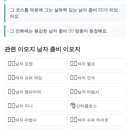
그 코스튬 덕분에 그는 설득력 있는 남자 좀비 🧟‍♂️가 되었
어요.
그 만화에는 용감한 남자 좀비 🧟‍♂️ 영웅이 등장해요.
관련 이모지 남자 좀비 이모지
🧚‍♂️
🧝‍♀️
남자 요정
여자 엘프
🦹‍♀️
🧜‍♀️
여자 슈퍼 악당
여자 인어
🧛‍♂️
🧙‍♂️
남자 뱀파이어
남자 마법사
🧞‍♂️
🎅
남자 지니
산타클로스
🧙‍♀️
🦸‍♀️
여자 마법사
여자 슈퍼 히어로