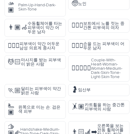
🫴
🧓
노인
Palm-Up-Hand-Dark-
🏿
Skin-Tone
수동휠체어를 타는
보트에서 노를 젓는 중
🚣🏽‍♀️
👨🏾‍🦽
피부색이 약간 어
간톤 피부색의 여자
두운 남자
피부색이 약간 어두운
손을 드는 피부색이 어
👨🏾‍⚕️
🙋🏿‍♂️
남성 의료계 종사자
두운 남자
마사지를 받는 피부색
Couple-With-
💆🏻
이 밝은 사람
Heart-Woman-
👩🏾‍❤️‍👩🏻
Woman-Medium-
Dark-Skin-Tone-
Light-Skin-Tone
🤰
달리는 피부색이 약간
🏃🏼
임산부
밝은 사람
🫷
카트휠을 하는 중간톤
🤸🏽
왼쪽으로 미는 손: 검은
피부색의 사람
🏿
색 피부
🫱
오른쪽을 보는
Handshake-Medium-
전동 휠체어를
👨🏻‍🦼‍➡️
🏽‍🫲
Skin-Tone-Dark-Skin-