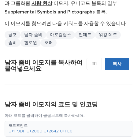
과 그룹화됨
사람 환상
이모지. 유니코드 블록의 일부
Supplemental Symbols and Pictographs
블록.
이 이모지를 찾으려면 다음 키워드를 사용할 수 있습니다:
공포
남자 좀비
아포칼립스
언데드
워킹 데드
좀비
할로윈
호러
남자 좀비 이모지를 복사하여
복사
🧟‍♂️
붙여넣으세요:
남자 좀비 이모지의 코드 및 인코딩
아래 코드를 클릭하여 클립보드에 복사하세요.
코드포인트
U+1F9DF U+200D U+2642 U+FE0F