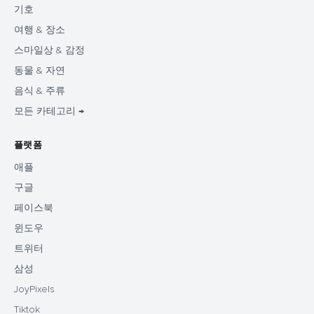
기호
여행 & 장소
스마일상 & 감정
동물 & 자연
음식 & 주류
모든 카테고리 →
플랫폼
애플
구글
페이스북
윈도우
트위터
삼성
JoyPixels
Tiktok