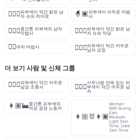
피부색이 약간 밝은 남
피부색이 어두운 마법
🦸🏼‍♂️
🧙🏿
자 슈퍼 히어로
사
중간톤 피부색의 남자
피부색이 약간 밝은 남
🧙🏽‍♂️
🦹🏼‍♂️
마법사
자 슈퍼 악당
🧙‍♀️
피부색이 약간 어두운
🧚🏾‍♂️
여자 마법사
남자 요정
더 보기
사람 및 신체
그룹
피부색이 약간 어두운
사우나방 안에 있는 피
👨🏾‍✈️
🧖🏾‍♂️
남성 조종사
부색이 약간 어두운 남
자
중간톤 피부색의
Women
👩🏽‍🏭
여성 공장 노동자
With Bunny
Ears:
👩🏼‍🐰‍👩🏿
Medium-
Light Skin
Tone, Dark
Skin Tone