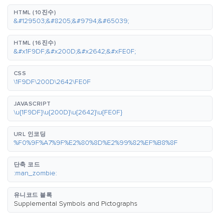
HTML (10진수)
&#129503;&#8205;&#9794;&#65039;
HTML (16진수)
&#x1F9DF;&#x200D;&#x2642;&#xFE0F;
CSS
\1F9DF\200D\2642\FE0F
JAVASCRIPT
\u{1F9DF}\u{200D}\u{2642}\u{FE0F}
URL 인코딩
%F0%9F%A7%9F%E2%80%8D%E2%99%82%EF%B8%8F
단축 코드
:man_zombie:
유니코드 블록
Supplemental Symbols and Pictographs