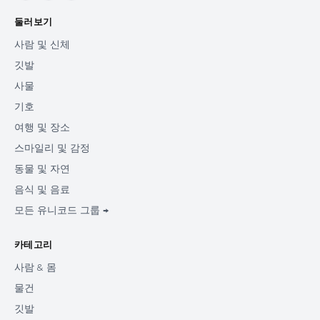
둘러보기
사람 및 신체
깃발
사물
기호
여행 및 장소
스마일리 및 감정
동물 및 자연
음식 및 음료
모든 유니코드 그룹 →
카테고리
사람 & 몸
물건
깃발