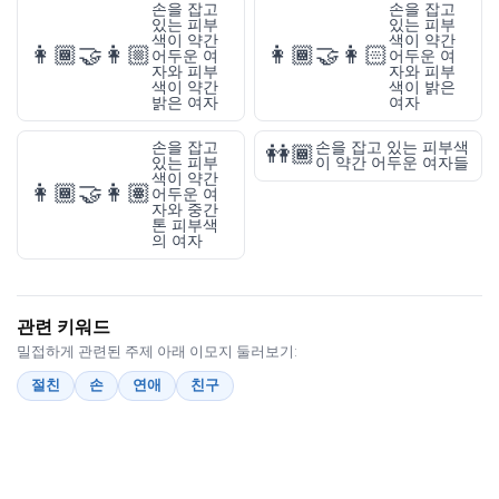
손을 잡고
손을 잡고
있는 피부
있는 피부
색이 약간
색이 약간
👩🏾‍🤝‍👩🏼
👩🏾‍🤝‍👩🏻
어두운 여
어두운 여
자와 피부
자와 피부
색이 약간
색이 밝은
밝은 여자
여자
손을 잡고
손을 잡고 있는 피부색
👭🏾
있는 피부
이 약간 어두운 여자들
색이 약간
👩🏾‍🤝‍👩🏽
어두운 여
자와 중간
톤 피부색
의 여자
관련 키워드
밀접하게 관련된 주제 아래 이모지 둘러보기:
절친
손
연애
친구