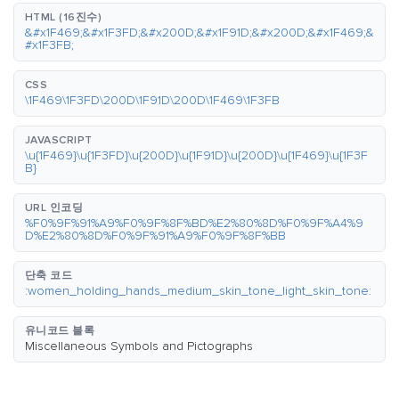
HTML (16진수)
&#x1F469;&#x1F3FD;&#x200D;&#x1F91D;&#x200D;&#x1F469;&
#x1F3FB;
CSS
\1F469\1F3FD\200D\1F91D\200D\1F469\1F3FB
JAVASCRIPT
\u{1F469}\u{1F3FD}\u{200D}\u{1F91D}\u{200D}\u{1F469}\u{1F3F
B}
URL 인코딩
%F0%9F%91%A9%F0%9F%8F%BD%E2%80%8D%F0%9F%A4%9
D%E2%80%8D%F0%9F%91%A9%F0%9F%8F%BB
단축 코드
:women_holding_hands_medium_skin_tone_light_skin_tone:
유니코드 블록
Miscellaneous Symbols and Pictographs