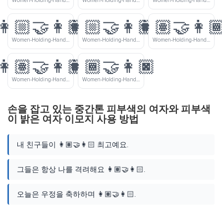
Women-Holding-Hands-Light-Skin-Tone-Medium-Dark-Skin-Tone
Women-Holding-Hands-Light-Skin-Tone-Dark-Skin-Tone
Women-Holding-Hands-Medium-Light-Skin-Tone-Medium-Skin-Tone
👩🏼‍🤝‍👩🏾
👩🏼‍🤝‍👩🏿
👩🏽‍🤝‍👩
Women-Holding-Hands-Medium-Light-Skin-Tone-Medium-Dark-Skin-Tone
Women-Holding-Hands-Medium-Light-Skin-Tone-Dark-Skin-Tone
Women-Holding-Hands-Medium-Skin-Tone-Medium-Dark-Skin-Tone
👩🏽‍🤝‍👩🏿
👩🏾‍🤝‍👩🏿
Women-Holding-Hands-Medium-Skin-Tone-Dark-Skin-Tone
Women-Holding-Hands-Medium-Dark-Skin-Tone-Dark-Skin-Tone
손을 잡고 있는 중간톤 피부색의 여자와 피부색
이 밝은 여자 이모지 사용 방법
내 친구들이 👩🏽‍🤝‍👩🏻 최고예요.
그들은 항상 나를 격려해요 👩🏽‍🤝‍👩🏻.
오늘은 우정을 축하하며 👩🏽‍🤝‍👩🏻.