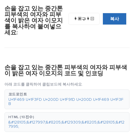
손을 잡고 있는 중간톤
피부색의 여자와 피부
복사
👩🏽‍🤝‍👩🏻
색이 밝은 여자 이모지
를 복사하여 붙여넣으
세요:
손을 잡고 있는 중간톤 피부색의 여자와 피부색
이 밝은 여자 이모지의 코드 및 인코딩
아래 코드를 클릭하여 클립보드에 복사하세요.
코드포인트
U+1F469 U+1F3FD U+200D U+1F91D U+200D U+1F469 U+1F3F
B
HTML (10진수)
&#128105;&#127997;&#8205;&#129309;&#8205;&#128105;&#12
7995;