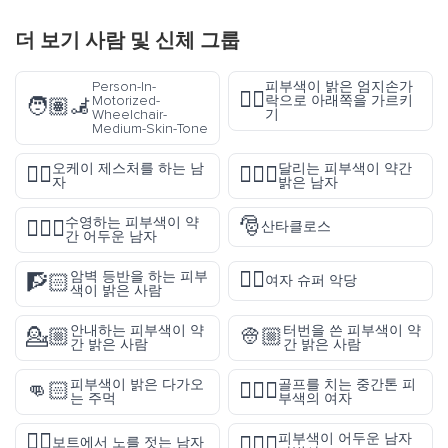
더 보기
사람 및 신체
그룹
Person-In-
피부색이 밝은 엄지손가
👎🏻
Motorized-
락으로 아래쪽을 가르키
🧑🏽‍🦼
Wheelchair-
기
Medium-Skin-Tone
오케이 제스처를 하는 남
달리는 피부색이 약간
🙆‍♂️
🏃🏼‍♂️
자
밝은 남자
🎅
수영하는 피부색이 약
🏊🏾‍♂️
산타클로스
간 어두운 남자
🦹‍♀️
암벽 등반을 하는 피부
🧗🏻
여자 슈퍼 악당
색이 밝은 사람
안내하는 피부색이 약
터번을 쓴 피부색이 약
💁🏼
👳🏼
간 밝은 사람
간 밝은 사람
피부색이 밝은 다가오
골프를 치는 중간톤 피
👊🏻
🏌🏽‍♀️
는 주먹
부색의 여자
🚣‍♂️
피부색이 어두운 남자
🧙🏿‍♂️
보트에서 노를 젓는 남자