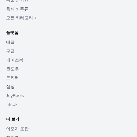
동물 & 자연
음식 & 주류
모든 카테고리 →
플랫폼
애플
구글
페이스북
윈도우
트위터
삼성
JoyPixels
Tiktok
더 보기
이모지 조합