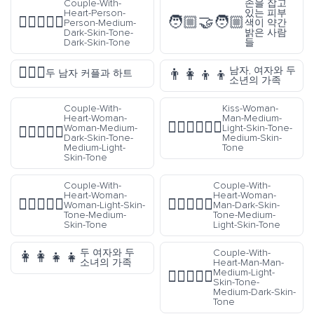
Couple-With-
손을 잡고
Heart-Person-
있는 피부
🧑🏾‍❤️‍🧑🏿
🧑🏼‍🤝‍🧑🏼
Person-Medium-
색이 약간
Dark-Skin-Tone-
밝은 사람
Dark-Skin-Tone
들
👨‍❤️‍👨
남자, 여자와 두
👨‍👩‍👦‍👦
두 남자 커플과 하트
소년의 가족
Couple-With-
Kiss-Woman-
Heart-Woman-
Man-Medium-
👩🏼‍❤️‍💋‍👨🏽
Woman-Medium-
Light-Skin-Tone-
👩🏾‍❤️‍👩🏼
Dark-Skin-Tone-
Medium-Skin-
Medium-Light-
Tone
Skin-Tone
Couple-With-
Couple-With-
Heart-Woman-
Heart-Woman-
👩🏻‍❤️‍👩🏽
👩🏿‍❤️‍👨🏼
Woman-Light-Skin-
Man-Dark-Skin-
Tone-Medium-
Tone-Medium-
Skin-Tone
Light-Skin-Tone
두 여자와 두
Couple-With-
👩‍👩‍👧‍👧
소녀의 가족
Heart-Man-Man-
Medium-Light-
👨🏼‍❤️‍👨🏾
Skin-Tone-
Medium-Dark-Skin-
Tone