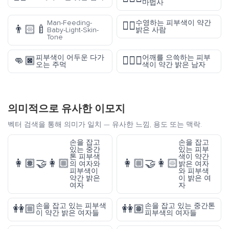
마법사
Man-Feeding-
수영하는 피부색이 약간
🏊🏼
👨🏻‍🍼
Baby-Light-Skin-
밝은 사람
Tone
피부색이 어두운 다가
어깨를 으쓱하는 피부
👊🏿
🤷🏼‍♂️
오는 주먹
색이 약간 밝은 남자
의미적으로 유사한 이모지
벡터 검색을 통해 의미가 일치 — 유사한 느낌, 용도 또는 맥락.
손을 잡고
손을 잡고
있는 중간
있는 피부
톤 피부색
색이 약간
👩🏽‍🤝‍👩🏼
👩🏼‍🤝‍👩🏻
의 여자와
밝은 여자
피부색이
와 피부색
약간 밝은
이 밝은 여
여자
자
손을 잡고 있는 피부색
손을 잡고 있는 중간톤
👭🏼
👭🏽
이 약간 밝은 여자들
피부색의 여자들