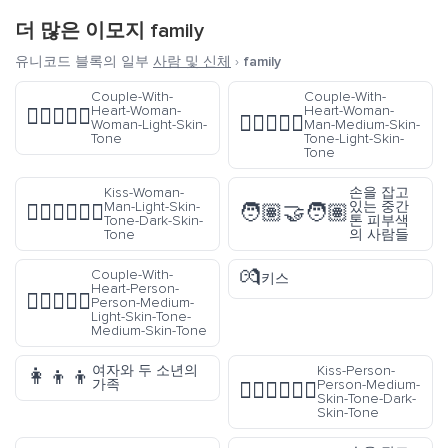
더 많은 이모지
family
유니코드 블록의 일부
사람 및 신체
›
family
Couple-With-
Couple-With-
Heart-Woman-
Heart-Woman-
👩🏻‍❤️‍👩🏻
👩🏽‍❤️‍👨🏻
Woman-Light-Skin-
Man-Medium-Skin-
Tone
Tone-Light-Skin-
Tone
Kiss-Woman-
손을 잡고
Man-Light-Skin-
있는 중간
👩🏻‍❤️‍💋‍👨🏿
🧑🏽‍🤝‍🧑🏽
Tone-Dark-Skin-
톤 피부색
Tone
의 사람들
💏
Couple-With-
키스
Heart-Person-
🧑🏼‍❤️‍🧑🏽
Person-Medium-
Light-Skin-Tone-
Medium-Skin-Tone
여자와 두 소년의
Kiss-Person-
👩‍👦‍👦
가족
Person-Medium-
🧑🏽‍❤️‍💋‍🧑🏿
Skin-Tone-Dark-
Skin-Tone