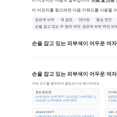
이 이모지는 다음의 일부입니다.
사람 및 신체
이 이모지를 찾으려면 다음 키워드를 사용할 수
검은색 피부
꼭 잡은
데이트
동성 연인
손을 잡고 있는 두 명의 여자: 검은색 피부 하얀 피
손을 잡고 있는 피부색이 어두운 여
손을 잡고 있는 피부색이 어두운 여자
아래 코드를 클릭하여 클립보드에 복사하세요.
코드포인트
HTML
U+1F469 U+1F3FF U+200D U+1F91D U
&#12
+200D U+1F469 U+1F3FB
09;&
JAVASCRIPT
URL
\u{1F469}\u{1F3FF}\u{200D}\u{1F91D}
%F0