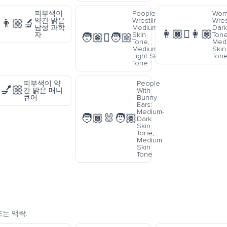
피부색이
People
Wom
약간 밝은
Wrestling:
Wres
👨🏼‍🔬
남성 과학
Medium
Dark
👩🏿‍🫯‍👩🏽
자
Skin
Tone
🧑🏽‍🫯‍🧑🏼
Tone,
Med
Medium-
Skin
Light Skin
Ton
Tone
피부색이 약
People
💅🏼
간 밝은 매니
With
큐어
Bunny
Ears:
Medium-
🧑🏾‍🐰‍🧑🏽
Dark
Skin
Tone,
Medium
Skin
Tone
또는 맥락.