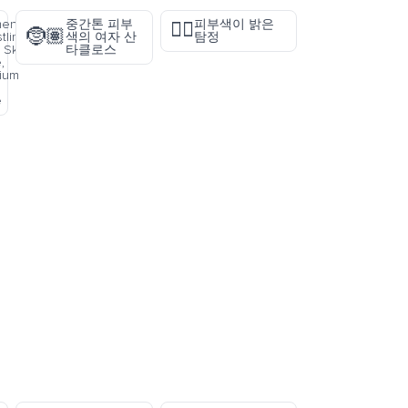
en
중간톤 피부
피부색이 밝은
🕵🏻
🤶🏽
tling:
색의 여자 산
탐정
 Skin
타클로스
,
ium
e