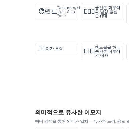
Technologist-
중간톤 피부색
🧑🏻‍💻
💂🏽‍♂️
Light-Skin-
의 남성 왕실
Tone
근위대
🧚‍♀️
핸드볼을 하는
여자 요정
🤾🏽‍♀️
중간톤 피부색
의 여자
의미적으로 유사한 이모지
벡터 검색을 통해 의미가 일치 — 유사한 느낌, 용도 