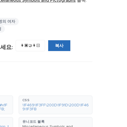
cellaneous Symbols and Pictographs
블록.
명의 여자
정
복사
👩🏿‍🤝‍👩🏻
세요:
CSS
#x1F
\1F469\1F3FF\200D\1F91D\200D\1F46
FB;
9\1F3FB
유니코드 블록
kin_t
Miscellaneous Symbols and