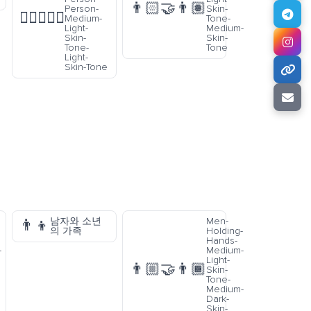
👨🏻‍🤝‍👨🏽
Person-
Skin-
🧑🏼‍❤️‍🧑🏻
Medium-
Tone-
Light-
Medium-
Skin-
Skin-
Tone-
Tone
Light-
Skin-Tone
남자와 소년
Men-
👨‍👦
의 가족
Holding-
Hands-
-
Medium-
Light-
👨🏼‍🤝‍👨🏾
Skin-
Tone-
Medium-
Dark-
Skin-