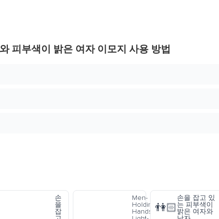
와 피부색이 밝은 여자 이모지 사용 방법
손
Men-
손을 잡고 있
을
Holding-
는 피부색이
👫🏻
잡
Hands-
밝은 여자와
고
Light-
남자