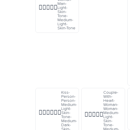
Man-
👩🏻‍❤️‍👨🏼
Light-
Skin-
Tone-
Medium-
Light-
Skin-Tone
Kiss-
Couple-
Person-
With-
Person-
Heart-
Medium-
Woman-
Light-
Woman-
🧑🏼‍❤️‍💋‍🧑🏾
Skin-
Medium-
👩🏼‍❤️‍👩🏾
Tone-
Light-
Medium-
Skin-
Dark-
Tone-
Skin-
Medium-