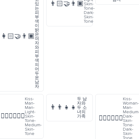
👨🏻‍🤝‍👨🏿
있
Skin-
는
Tone-
피
Dark-
부
Skin-
색
Tone
이
밝
은
👩🏻‍🤝‍👨🏿
여
자
와
피
부
색
의
어
두
운
남
자
Kiss-
두 남
Kiss-
Man-
자와
Woman-
👨‍👨‍👧‍👧
Man-
두 소
Man-
Light-
녀의
Medium
👨🏻‍❤️‍💋‍👨🏽
Skin-
가족
Dark-
👩🏾‍❤️‍💋‍👨🏿
Tone-
Skin-
Medium-
Tone-
Skin-
Dark-
Tone
Skin-
Tone