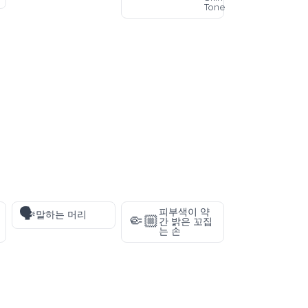
Tone
🗣️
피부색이 약
말하는 머리
🤏🏼
간 밝은 꼬집
는 손