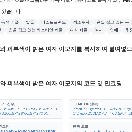
및 다른 것들과 그룹화됨
가족
이모지. 유니코드 블록의 일부
Mis
 있습니다:
동성 커플
딸들
베스트프렌드
성소수자
손을 잡고 있는 두 
부
손을 잡고 있는 레즈비언 커플
여성 커플
여자
연애
우
자와 피부색이 밝은 여자 이모지를 복사하여 붙여넣으
와 피부색이 밝은 여자 이모지의 코드 및 인코딩
 (10진수)
HTML (16진수)
8105;&#127999;&#8205;&#1293
&#x1F469;&#x1F3FF;&#x200D;&
#8205;&#128105;&#127995;
91D;&#x200D;&#x1F469;&#x1F3
 인코딩
단축 코드
%9F%91%A9%F0%9F%8F%BF%E
:women_holding_hands_dark_s