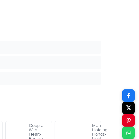
𝕏
Couple-
Men-
With-
Holding-
Heart-
Hands-
Person-
Light-