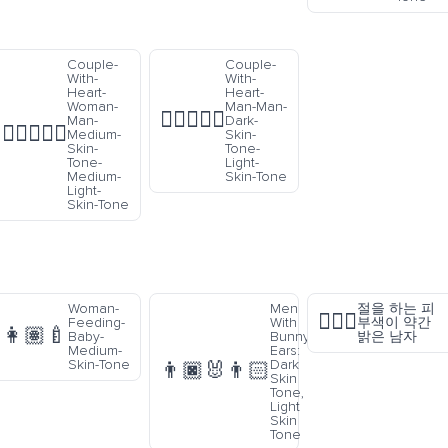
Couple-
Couple-
With-
With-
Heart-
Heart-
Woman-
Man-Man-
👨🏿‍❤️‍👨🏻
Man-
Dark-
👩🏽‍❤️‍👨🏼
Medium-
Skin-
Skin-
Tone-
Tone-
Light-
Medium-
Skin-Tone
Light-
Skin-Tone
Woman-
Men
절을 하는 피
🙇🏼‍♂️
Feeding-
With
부색이 약간
👩🏽‍🍼
Baby-
Bunny
밝은 남자
Medium-
Ears:
Skin-Tone
Dark
👨🏿‍🐰‍👨🏻
Skin
Tone,
Light
Skin
Tone