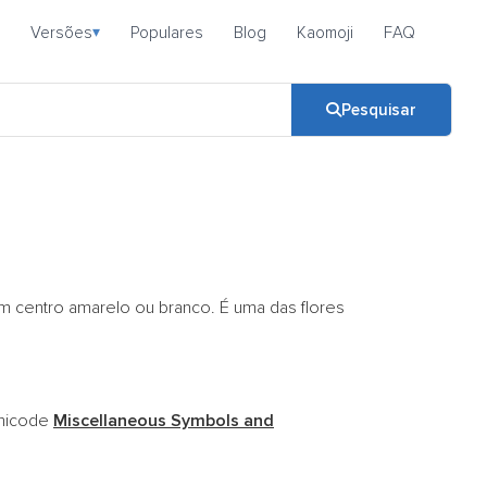
Versões
Populares
Blog
Kaomoji
FAQ
▾
Pesquisar
 um centro amarelo ou branco. É uma das flores
Unicode
Miscellaneous Symbols and