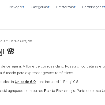
Navegar
Categorias
Plataformas
Combinações
▾
▾
▾
▾
or
Flor De Cerejeira
ji
🌸
de cerejeira. A flor é de cor rosa claro. Possui cinco pétalas e
ira é usado para expressar gestos românticos.
encoded in
Unicode 6.0
, and included in Emoji 0.6.
está agrupado com outros
Planta Flor
emojis. Parte do bloco 