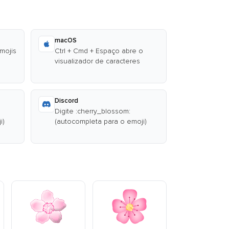
macOS
emojis
Ctrl + Cmd + Espaço abre o
visualizador de caracteres
Discord
Digite :cherry_blossom:
i)
(autocompleta para o emoji)