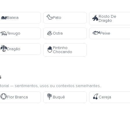
🐋
🦆
Rosto De
🐲
Baleia
Pato
Dragão
🦡
🦪
🐟
Texugo
Ostra
Peixe
🐉
Pintinho
🐣
Dragão
Chocando
s
torial — sentimentos, usos ou contextos semelhantes.
💮
💐
🍒
Flor Branca
Buquê
Cereja