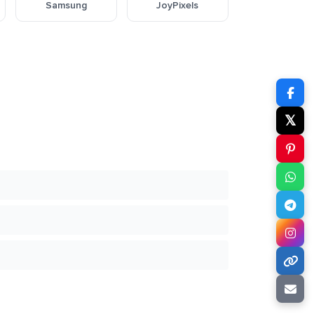
Samsung
JoyPixels
𝕏