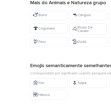
Mais do
Animais e Natureza
grupo
🫏
🦘
Burro
Canguru
🍄
Rosto De
🐴
Cogumelo
Cavalo
🦃
🦤
Peru
Dodó
Emojis semanticamente semelhante
Correspondido por significado usando pesquisa ve
🌼
🌷
Flor
Tulipa
🌺
Hibisco