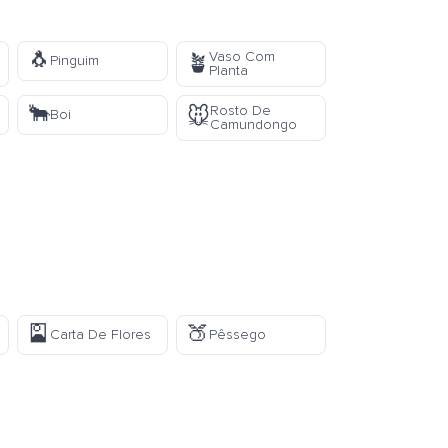
🐧
Vaso Com
🪴
Pinguim
Planta
🐂
Rosto De
🐭
Boi
Camundongo
🎴
🍑
Carta De Flores
Pêssego