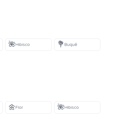
🌺
💐
Hibisco
Buquê
🌼
🌺
Flor
Hibisco