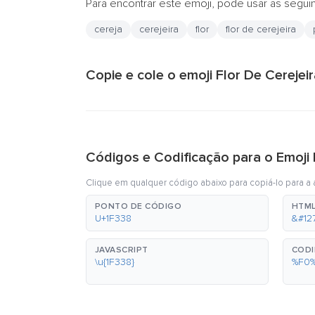
Para encontrar este emoji, pode usar as segui
cereja
cerejeira
flor
flor de cerejeira
Copie e cole o emoji Flor De Cerejeir
Códigos e Codificação para o Emoji 
Clique em qualquer código abaixo para copiá-lo para a á
PONTO DE CÓDIGO
HTML
U+1F338
&#12
JAVASCRIPT
CODI
\u{1F338}
%F0