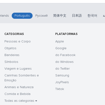
rlands
Português
Русский
简体中文
日本語
한국어
ة
CATEGORIAS
PLATAFORMAS
Pessoas e Corpo
Apple
Objetos
Google
Bandeiras
do Facebook
Símbolos
do Windows
Viagem e Lugares
do Twitter
Carinhas Sorridentes e
Samsung
Emoção
JoyPixels
Animais e Natureza
Tiktok
Comida e Bebida
Todas as categorias →