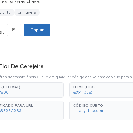
ntes palavras-chave:
planta
primavera
🌸
Copiar
a:
Flor De Cerejeira
rea de transferência.Clique em qualquer código abaixo para copiá-lo para a 
 (DECIMAL)
HTML (HEX)
7800;
&#x1F338;
FICADO PARA URL
CÓDIGO CURTO
%9F%8C%B8
:cherry_blossom: