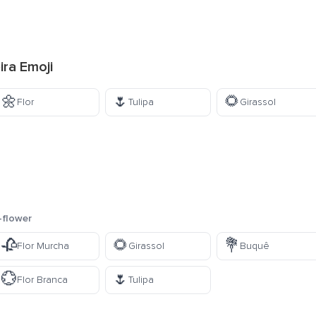
ira Emoji
🌼
🌷
🌻
Flor
Tulipa
Girassol
-flower
🥀
🌻
💐
Flor Murcha
Girassol
Buquê
💮
🌷
Flor Branca
Tulipa