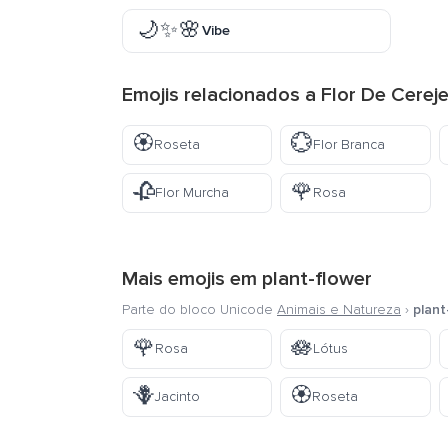
🌙✨🌸
Vibe
Emojis relacionados a Flor De Cereje
🏵️
💮
Roseta
Flor Branca
🥀
🌹
Flor Murcha
Rosa
Mais emojis em
plant-flower
Parte do bloco Unicode
Animais e Natureza
›
plant
🌹
🪷
Rosa
Lótus
🪻
🏵️
Jacinto
Roseta