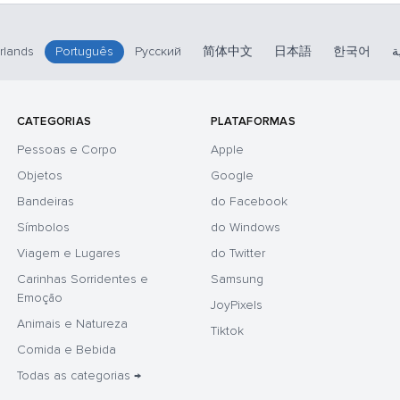
rlands
Português
Русский
简体中文
日本語
한국어
ة
CATEGORIAS
PLATAFORMAS
Pessoas e Corpo
Apple
Objetos
Google
Bandeiras
do Facebook
Símbolos
do Windows
Viagem e Lugares
do Twitter
Carinhas Sorridentes e
Samsung
Emoção
JoyPixels
Animais e Natureza
Tiktok
Comida e Bebida
Todas as categorias →