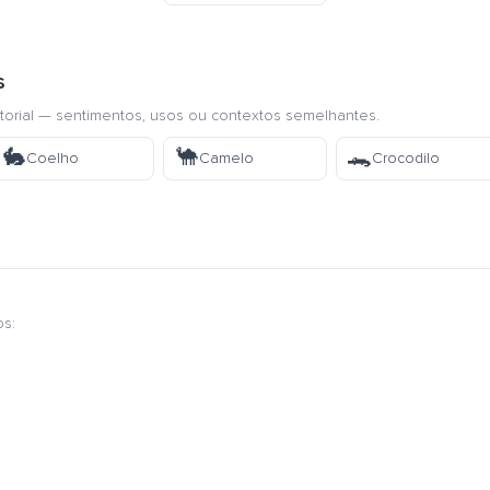
s
torial — sentimentos, usos ou contextos semelhantes.
🐇
🐪
🐊
Coelho
Camelo
Crocodilo
os: