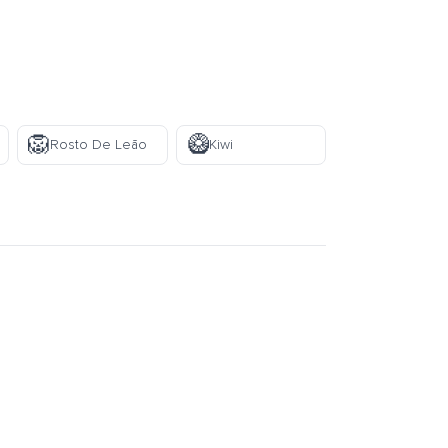
🦁
🥝
Rosto De Leão
Kiwi