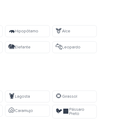
🦛
🫎
Hipopótamo
Alce
🐘
🐆
Elefante
Leopardo
🦞
🌻
Lagosta
Girassol
🐚
Pássaro
🐦‍⬛
Caramujo
Preto