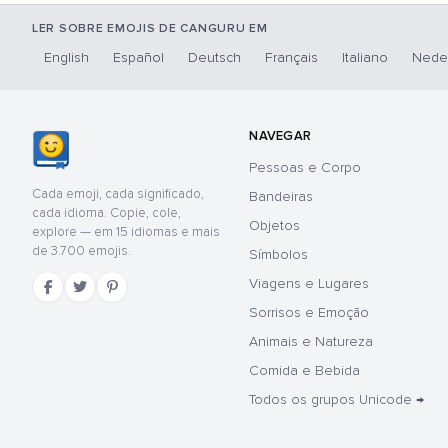
LER SOBRE EMOJIS DE CANGURU EM
English
Español
Deutsch
Français
Italiano
Nede
NAVEGAR
Pessoas e Corpo
Cada emoji, cada significado,
Bandeiras
cada idioma. Copie, cole,
Objetos
explore — em 15 idiomas e mais
de 3.700 emojis.
Símbolos
Viagens e Lugares
Sorrisos e Emoção
Animais e Natureza
Comida e Bebida
Todos os grupos Unicode →