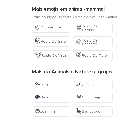
Mais emojis em
animal-mammal
Parte do bloco Unicode
Animais e Natureza
›
anim
🦏
Rosto De
🐰
Rinoceronte
Coelho
🐱
Rosto De
🐶
Rosto De Gato
Cachorro
🐮
🐯
Rosto De Vaca
Rosto De Tigre
Mais do
Animais e Natureza
grupo
🦆
🦐
Pato
Camarão
🐡
🦀
Baiacu
Caranguejo
🐞
🦕
Joaninha
Saurópode