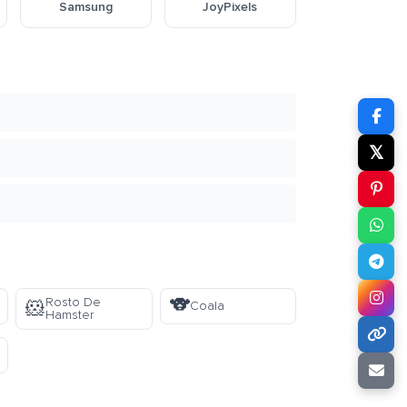
Samsung
JoyPixels
𝕏
🐨
Rosto De
🐹
Coala
Hamster