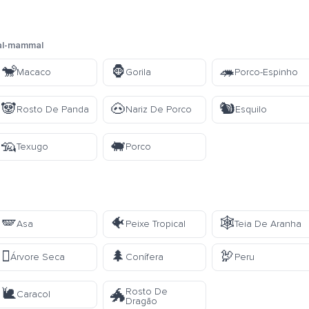
al-mammal
🐒
🦍
🦔
Macaco
Gorila
Porco-Espinho
🐼
🐽
🐿️
Rosto De Panda
Nariz De Porco
Esquilo
🦡
🐖
Texugo
Porco
🪽
🐠
🕸️
Asa
Peixe Tropical
Teia De Aranha
🪾
🌲
🦃
Árvore Seca
Conífera
Peru
🐌
Rosto De
🐲
Caracol
Dragão