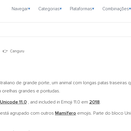
Navegar
Categorias
Plataformas
Combinações
▾
▾
▾
▾
o
Canguru
raliano de grande porte, um animal com longas patas traseiras 
 orelhas grandes e pontudas.
Unicode 11.0
, and included in Emoji 11.0 em
2018
.
está agrupado com outros
Mamífero
emojis. Parte do bloco U