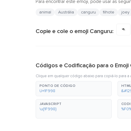
Para encontrar este emoji, pode usar as segui
animal
Austrália
canguru
filhote
joey
🦘
Copie e cole o emoji Canguru:
Códigos e Codificação para o Emoji
Clique em qualquer código abaixo para copiá-lo para a á
PONTO DE CÓDIGO
HTML
U+1F998
&#12
JAVASCRIPT
CODI
\u{1F998}
%F0