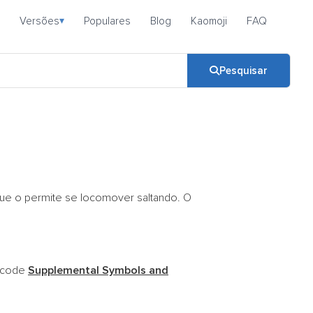
Versões
Populares
Blog
Kaomoji
FAQ
▾
Pesquisar
que o permite se locomover saltando. O
nicode
Supplemental Symbols and