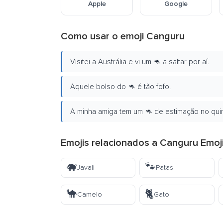
Apple
Google
Como usar o emoji Canguru
Visitei a Austrália e vi um 🦘 a saltar por aí.
Aquele bolso do 🦘 é tão fofo.
A minha amiga tem um 🦘 de estimação no quin
Emojis relacionados a Canguru Emoj
🐗
🐾
Javali
Patas
🐪
🐈
Camelo
Gato