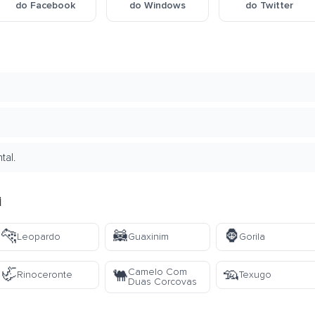
do Facebook
do Windows
do Twitter
tal.
i
🐆
🦝
🦍
Leopardo
Guaxinim
Gorila
🦏
🦡
Camelo Com
🐫
Rinoceronte
Texugo
Duas Corcovas