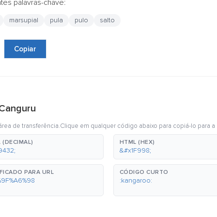
ntes palavras-chave:
marsupial
pula
pulo
salto
Copiar
 Canguru
rea de transferência.Clique em qualquer código abaixo para copiá-lo para a 
 (DECIMAL)
HTML (HEX)
9432;
&#x1F998;
FICADO PARA URL
CÓDIGO CURTO
%9F%A6%98
:kangaroo: