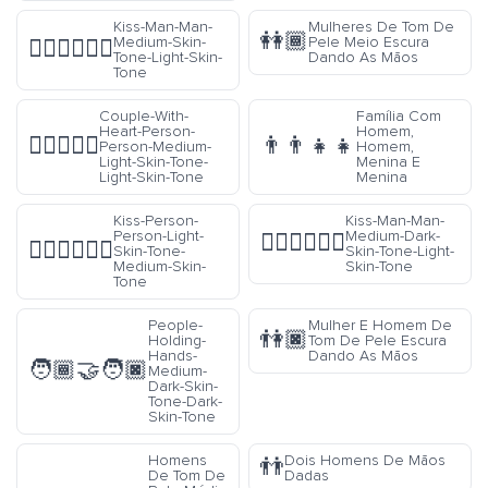
Kiss-Man-Man-
Mulheres De Tom De
👭🏾
Medium-Skin-
Pele Meio Escura
👨🏽‍❤️‍💋‍👨🏻
Tone-Light-Skin-
Dando As Mãos
Tone
Couple-With-
Família Com
Heart-Person-
Homem,
🧑🏼‍❤️‍🧑🏻
👨‍👨‍👧‍👧
Person-Medium-
Homem,
Light-Skin-Tone-
Menina E
Light-Skin-Tone
Menina
Kiss-Person-
Kiss-Man-Man-
Person-Light-
Medium-Dark-
👨🏾‍❤️‍💋‍👨🏻
🧑🏻‍❤️‍💋‍🧑🏽
Skin-Tone-
Skin-Tone-Light-
Medium-Skin-
Skin-Tone
Tone
People-
Mulher E Homem De
👫🏿
Holding-
Tom De Pele Escura
Hands-
Dando As Mãos
🧑🏾‍🤝‍🧑🏿
Medium-
Dark-Skin-
Tone-Dark-
Skin-Tone
Homens
Dois Homens De Mãos
👬
De Tom De
Dadas