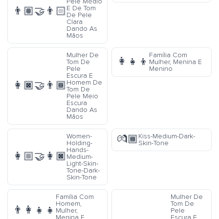
Pele Médio
E De Tom
👨🏽‍🤝‍👨🏻
De Pele
Clara
Dando As
Mãos
Mulher De
Família Com
👩‍👧‍👦
Tom De
Mulher, Menina E
Pele
Menino
Escura E
Homem De
👩🏿‍🤝‍👨🏾
Tom De
Pele Meio
Escura
Dando As
Mãos
Women-
Kiss-Medium-Dark-
💏🏾
Holding-
Skin-Tone
Hands-
👩🏼‍🤝‍👩🏿
Medium-
Light-Skin-
Tone-Dark-
Skin-Tone
Família Com
Mulher De
Homem,
Tom De
👨‍👩‍👧‍👧
Mulher,
Pele
Menina E
Escura E