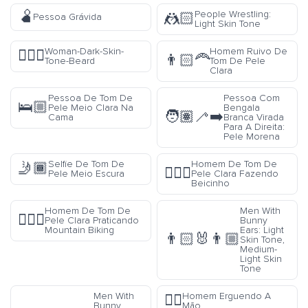
🫄
People Wrestling:
🤼🏻
Pessoa Grávida
Light Skin Tone
Woman-Dark-Skin-
Homem Ruivo De
🧔🏿‍♀️
👨🏻‍🦰
Tone-Beard
Tom De Pele
Clara
Pessoa De Tom De
Pessoa Com
🛌🏼
Pele Meio Clara Na
Bengala
🧑🏽‍🦯‍➡️
Cama
Branca Virada
Para A Direita:
Pele Morena
Selfie De Tom De
Homem De Tom De
🤳🏾
🙎🏻‍♂️
Pele Meio Escura
Pele Clara Fazendo
Beicinho
Homem De Tom De
Men With
🚵🏻‍♂️
Pele Clara Praticando
Bunny
Mountain Biking
Ears: Light
👨🏻‍🐰‍👨🏼
Skin Tone,
Medium-
Light Skin
Tone
Men With
Homem Erguendo A
🙋‍♂️
Bunny
Mão