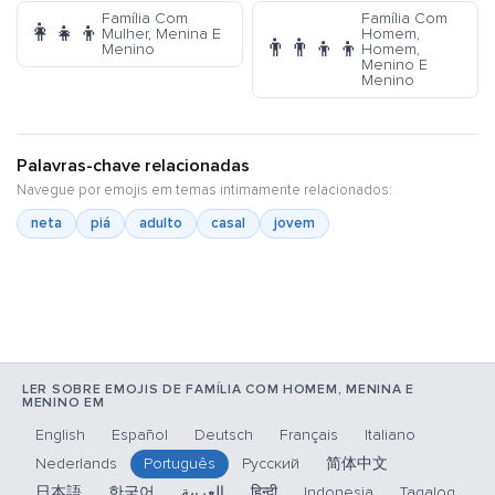
Família Com
Família Com
👩‍👧‍👦
Mulher, Menina E
Homem,
👨‍👨‍👦‍👦
Menino
Homem,
Menino E
Menino
Palavras-chave relacionadas
Navegue por emojis em temas intimamente relacionados:
neta
piá
adulto
casal
jovem
LER SOBRE EMOJIS DE FAMÍLIA COM HOMEM, MENINA E
MENINO EM
English
Español
Deutsch
Français
Italiano
Nederlands
Português
Русский
简体中文
日本語
한국어
العربية
हिन्दी
Indonesia
Tagalog