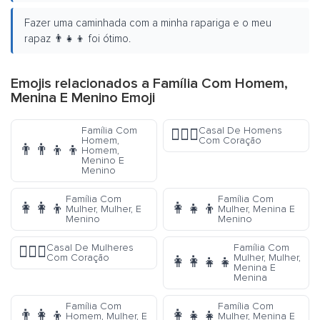
Fazer uma caminhada com a minha rapariga e o meu
rapaz 👨‍👧‍👦 foi ótimo.
Emojis relacionados a Família Com Homem,
Menina E Menino Emoji
Família Com
Casal De Homens
👨‍❤️‍👨
Homem,
Com Coração
👨‍👨‍👦‍👦
Homem,
Menino E
Menino
Família Com
Família Com
👩‍👩‍👦
👩‍👧‍👦
Mulher, Mulher, E
Mulher, Menina E
Menino
Menino
Casal De Mulheres
Família Com
👩‍❤️‍👩
Com Coração
Mulher, Mulher,
👩‍👩‍👧‍👧
Menina E
Menina
Família Com
Família Com
👨‍👩‍👦
👩‍👧‍👧
Homem, Mulher, E
Mulher, Menina E