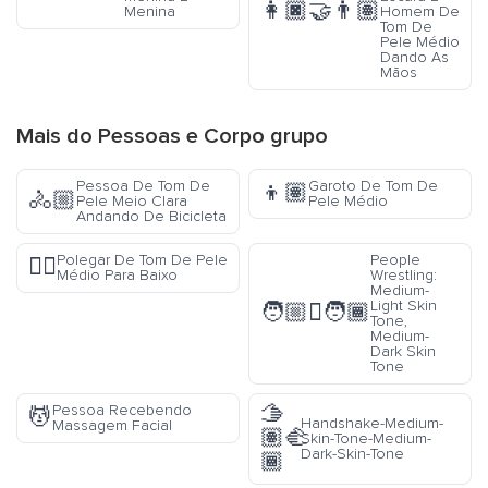
👩🏿‍🤝‍👨🏽
Menina
Homem De
Tom De
Pele Médio
Dando As
Mãos
Mais do
Pessoas e Corpo
grupo
Pessoa De Tom De
Garoto De Tom De
👦🏽
🚴🏼
Pele Meio Clara
Pele Médio
Andando De Bicicleta
Polegar De Tom De Pele
People
👎🏽
Médio Para Baixo
Wrestling:
Medium-
Light Skin
🧑🏼‍🫯‍🧑🏾
Tone,
Medium-
Dark Skin
Tone
🫱
Pessoa Recebendo
💆
Handshake-Medium-
Massagem Facial
🏽‍🫲
Skin-Tone-Medium-
Dark-Skin-Tone
🏾