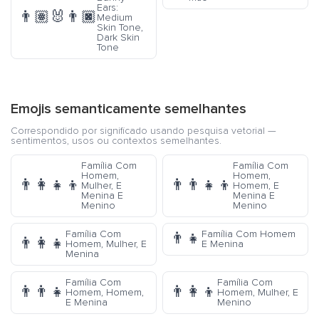
Ears:
👨🏽‍🐰‍👨🏿
Medium
Skin Tone,
Dark Skin
Tone
Emojis semanticamente semelhantes
Correspondido por significado usando pesquisa vetorial —
sentimentos, usos ou contextos semelhantes.
Família Com
Família Com
Homem,
Homem,
👨‍👩‍👧‍👦
👨‍👨‍👧‍👦
Mulher, E
Homem, E
Menina E
Menina E
Menino
Menino
Família Com
Família Com Homem
👨‍👧
👨‍👩‍👧
Homem, Mulher, E
E Menina
Menina
Família Com
Família Com
👨‍👨‍👧
👨‍👩‍👦
Homem, Homem,
Homem, Mulher, E
E Menina
Menino