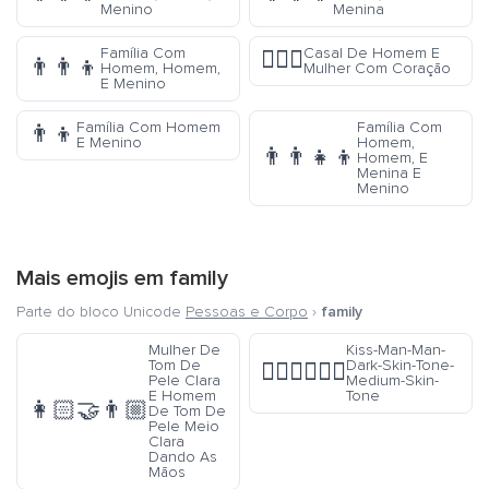
Menino
Menina
Família Com
Casal De Homem E
👩‍❤️‍👨
👨‍👨‍👦
Homem, Homem,
Mulher Com Coração
E Menino
Família Com Homem
Família Com
👨‍👦
E Menino
Homem,
👨‍👨‍👧‍👦
Homem, E
Menina E
Menino
Mais emojis em
family
Parte do bloco Unicode
Pessoas e Corpo
›
family
Mulher De
Kiss-Man-Man-
Tom De
Dark-Skin-Tone-
👨🏿‍❤️‍💋‍👨🏽
Pele Clara
Medium-Skin-
E Homem
Tone
👩🏻‍🤝‍👨🏼
De Tom De
Pele Meio
Clara
Dando As
Mãos