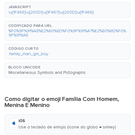
JAVASCRIPT
\u{1F468}\u{200D}\u{1F467}\u{200D}\u{1F466}
CODIFICADO PARA URL
%F0%9F%91%A8%E2%80%8D%F0%9F%91%A7%E2%80%8D%F0%
9F%91%A6
CÓDIGO CURTO
:family_man_girl_boy:
BLOCO UNICODE
Miscellaneous Symbols and Pictographs
Como digitar o emoji Família Com Homem,
Menina E Menino
iOS
Use o teclado de emojis (ícone do globo → smiley)