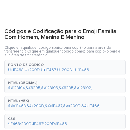
Códigos e Codificação para o Emoji Família
Com Homem, Menina E Menino
Clique em qualquer código abaixo para copiá-lo para a área de
transferência.Clique em qualquer código abaixo para copiá-lo para a
sua área de transferência.
PONTO DE CÓDIGO
U+1F468 U+200D U+1F467 U+200D U+1F466
HTML (DECIMAL)
&#128104;&#8205;&#128103;&#8205;&#128102;
HTML (HEX)
&#x1F468;&#x200D;&#x1F467;&#x200D;&#x1F466;
CSS
\1F468\200D\1F467\200D\1F466