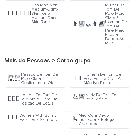
Kiss-Man-Man-
Mulher De
Medium-Light-
Tom De
👨🏼‍❤️‍💋‍👨🏾
Skin-Tone-
Pele Meio
Medium-Dark-
Clara E
Skin-Tone
Homem De
👩🏼‍🤝‍👨🏾
Tom De
Pele Meio
Escura
Dando As
Mãos
Mais do
Pessoas e Corpo
grupo
Pessoa De Tom De
Homem De Tom De
🙆🏻
🤦🏿‍♂️
Pele Clara
Pele Escura Com A
Gesticulando Ok
Mão No Rosto
Homem De Tom De
Nariz De Tom De
👃🏽
🧘🏼‍♂️
Pele Meio Clara Em
Pele Médio
Posição De Lótus
Women With Bunny
Mão Com Dedo
👯🏿‍♀️
🫰
Ears: Dark Skin Tone
Indicador E Polegar
Cruzados