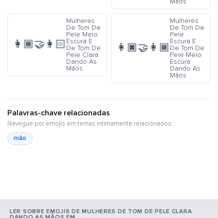
Mãos
Mulheres
Mulheres
De Tom De
De Tom De
Pele Meio
Pele
Escura E
Escura E
👩🏾‍🤝‍👩🏻
👩🏿‍🤝‍👩🏾
De Tom De
De Tom De
Pele Clara
Pele Meio
Dando As
Escura
Mãos
Dando As
Mãos
Palavras-chave relacionadas
Navegue por emojis em temas intimamente relacionados:
mão
LER SOBRE EMOJIS DE MULHERES DE TOM DE PELE CLARA
DANDO AS MÃOS EM