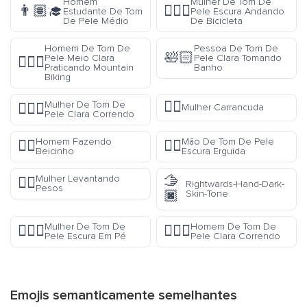
Homem
Mulher De Tom De
👨🏽‍🎓
🚴🏿‍♀️
Estudante De Tom
Pele Escura Andando
De Pele Médio
De Bicicleta
Homem De Tom De
Pessoa De Tom De
🛀🏻
Pele Meio Clara
Pele Clara Tomando
🚵🏼‍♂️
Praticando Mountain
Banho
Biking
🙍‍♀️
Mulher De Tom De
🏃🏻‍♀️
Mulher Carrancuda
Pele Clara Correndo
Homem Fazendo
Mão De Tom De Pele
🙎‍♂️
✋🏿
Beicinho
Escura Erguida
🫱
Mulher Levantando
🏋️‍♀️
Rightwards-Hand-Dark-
Pesos
🏿
Skin-Tone
Mulher De Tom De
Homem De Tom De
🧍🏿‍♀️
🏃🏻‍♂️
Pele Escura Em Pé
Pele Clara Correndo
Emojis semanticamente semelhantes