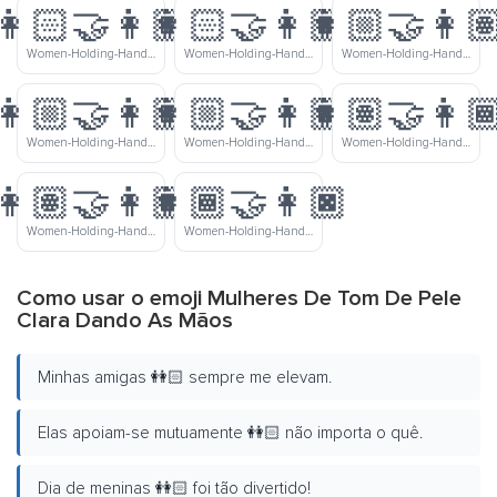
👩🏻‍🤝‍👩🏾
👩🏻‍🤝‍👩🏿
👩🏼‍🤝‍👩
Women-Holding-Hands-Light-Skin-Tone-Medium-Dark-Skin-Tone
Women-Holding-Hands-Light-Skin-Tone-Dark-Skin-Tone
Women-Holding-Hands-Medium-Light-Skin-Tone-Medium-Skin-Tone
👩🏼‍🤝‍👩🏾
👩🏼‍🤝‍👩🏿
👩🏽‍🤝‍👩
Women-Holding-Hands-Medium-Light-Skin-Tone-Medium-Dark-Skin-Tone
Women-Holding-Hands-Medium-Light-Skin-Tone-Dark-Skin-Tone
Women-Holding-Hands-Medium-Skin-Tone-Medium-Dark-Skin-Tone
👩🏽‍🤝‍👩🏿
👩🏾‍🤝‍👩🏿
Women-Holding-Hands-Medium-Skin-Tone-Dark-Skin-Tone
Women-Holding-Hands-Medium-Dark-Skin-Tone-Dark-Skin-Tone
Como usar o emoji Mulheres De Tom De Pele
Clara Dando As Mãos
Minhas amigas 👭🏻 sempre me elevam.
Elas apoiam-se mutuamente 👭🏻 não importa o quê.
Dia de meninas 👭🏻 foi tão divertido!