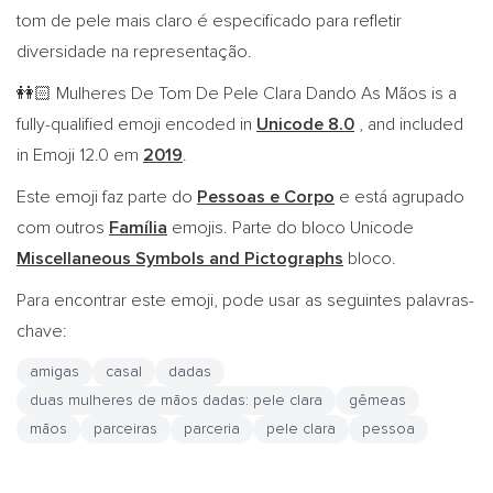
tom de pele mais claro é especificado para refletir
diversidade na representação.
Mulheres De Tom De Pele Clara Dando As Mãos is a
👭🏻
fully-qualified emoji encoded in
Unicode 8.0
, and included
in Emoji 12.0 em
2019
.
Este emoji faz parte do
Pessoas e Corpo
e está agrupado
com outros
Família
emojis. Parte do bloco Unicode
Miscellaneous Symbols and Pictographs
bloco.
Para encontrar este emoji, pode usar as seguintes palavras-
chave:
amigas
casal
dadas
duas mulheres de mãos dadas: pele clara
gêmeas
mãos
parceiras
parceria
pele clara
pessoa