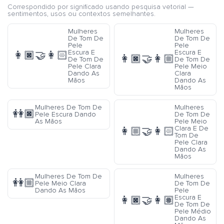
Correspondido por significado usando pesquisa vetorial —
sentimentos, usos ou contextos semelhantes.
Mulheres
Mulheres
De Tom De
De Tom De
Pele
Pele
Escura E
Escura E
👩🏿‍🤝‍👩🏻
👩🏿‍🤝‍👩🏼
De Tom De
De Tom De
Pele Clara
Pele Meio
Dando As
Clara
Mãos
Dando As
Mãos
Mulheres De Tom De
Mulheres
👭🏿
Pele Escura Dando
De Tom De
As Mãos
Pele Meio
Clara E De
👩🏼‍🤝‍👩🏻
Tom De
Pele Clara
Dando As
Mãos
Mulheres De Tom De
Mulheres
👭🏼
Pele Meio Clara
De Tom De
Dando As Mãos
Pele
Escura E
👩🏿‍🤝‍👩🏽
De Tom De
Pele Médio
Dando As