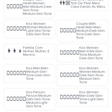
👫🏼
Heart-Woman-
Tom De Pele Meio
👩🏾‍❤️‍👨🏽
Man-Medium-Dark-
Clara Dando As Mãos
Skin-Tone-
Medium-Skin-Tone
Kiss-Woman-
Couple-With-
Woman-Medium-
Heart-Man-Man-
👩🏼‍❤️‍💋‍👩🏿
👨🏾‍❤️‍👨🏿
Light-Skin-Tone-
Medium-Dark-Skin-
Dark-Skin-Tone
Tone-Dark-Skin-
Tone
Família Com
Kiss-Woman-
👩‍👩‍👦
Mulher, Mulher, E
Man-Dark-Skin-
👩🏿‍❤️‍💋‍👨🏾
Menino
Tone-Medium-
Dark-Skin-Tone
Kiss-Man-Man-
Kiss-Woman-
Medium-Skin-
Woman-Medium-
👨🏽‍❤️‍💋‍👨🏿
👩🏾‍❤️‍💋‍👩🏽
Tone-Dark-Skin-
Dark-Skin-Tone-
Tone
Medium-Skin-
Tone
Kiss-Person-
Kiss-Woman-
Person-Medium-
Man-Dark-Skin-
👩🏿‍❤️‍💋‍👨🏻
🧑🏾‍❤️‍💋‍🧑🏼
Dark-Skin-Tone-
Tone-Light-Skin-
Medium-Light-
Tone
Skin-Tone