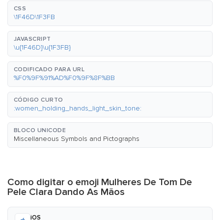
CSS
\1F46D\1F3FB
JAVASCRIPT
\u{1F46D}\u{1F3FB}
CODIFICADO PARA URL
%F0%9F%91%AD%F0%9F%8F%BB
CÓDIGO CURTO
:women_holding_hands_light_skin_tone:
BLOCO UNICODE
Miscellaneous Symbols and Pictographs
Como digitar o emoji Mulheres De Tom De
Pele Clara Dando As Mãos
iOS