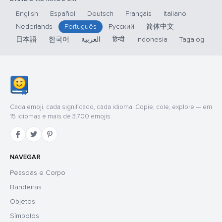
English
Español
Deutsch
Français
Italiano
Nederlands
Português
Русский
简体中文
日本語
한국어
العربية
हिन्दी
Indonesia
Tagalog
Cada emoji, cada significado, cada idioma. Copie, cole, explore — em
15 idiomas e mais de 3.700 emojis.
NAVEGAR
Pessoas e Corpo
Bandeiras
Objetos
Símbolos