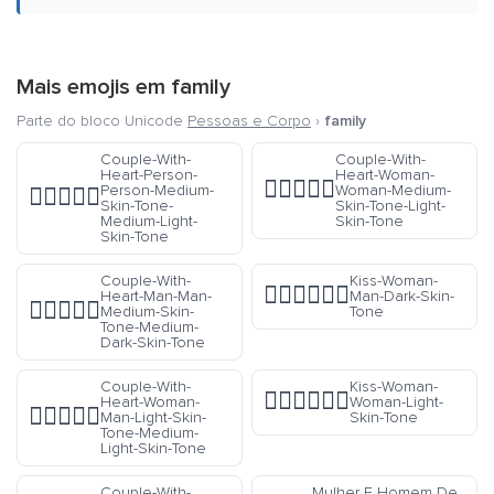
Mais emojis em
family
Parte do bloco Unicode
Pessoas e Corpo
›
family
Couple-With-
Couple-With-
Heart-Person-
Heart-Woman-
👩🏽‍❤️‍👩🏻
Person-Medium-
Woman-Medium-
🧑🏽‍❤️‍🧑🏼
Skin-Tone-
Skin-Tone-Light-
Medium-Light-
Skin-Tone
Skin-Tone
Couple-With-
Kiss-Woman-
👩🏿‍❤️‍💋‍👨🏿
Heart-Man-Man-
Man-Dark-Skin-
👨🏽‍❤️‍👨🏾
Medium-Skin-
Tone
Tone-Medium-
Dark-Skin-Tone
Couple-With-
Kiss-Woman-
👩🏻‍❤️‍💋‍👩🏻
Heart-Woman-
Woman-Light-
👩🏻‍❤️‍👨🏼
Man-Light-Skin-
Skin-Tone
Tone-Medium-
Light-Skin-Tone
Couple-With-
Mulher E Homem De