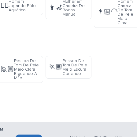
Homem
Mulher Em
Homem
🤽‍♂️
Jogando Pólo
Cadeira De
Careca
👩‍🦽
Aquático
Rodas
De Tom
👨🏼‍🦲
Manual
De Pele
Meio
Clara
Pessoa De
Pessoa De
Tom De Pele
Tom De Pele
🏃🏾
🙋🏼
Meio Clara
Meio Escura
Erguendo A
Correndo
Mão
EM