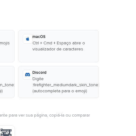
macOS
emojis
Ctrl + Cmd + Espaço abre o
visualizador de caracteres
Discord
Digite
in_tone:
:firefighter_mediumdark_skin_tone:
i)
(autocompleta para o emoji)
ante para ver sua página, copiá-la ou comparar
‍🚒