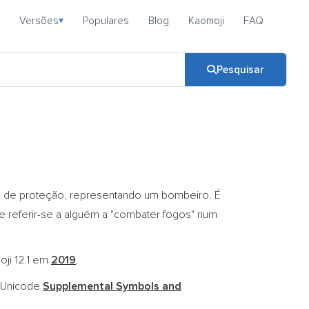
Versões
Populares
Blog
Kaomoji
FAQ
▾
Pesquisar
de proteção, representando um bombeiro. É
referir-se a alguém a "combater fogos" num
oji 12.1 em
2019
.
o Unicode
Supplemental Symbols and