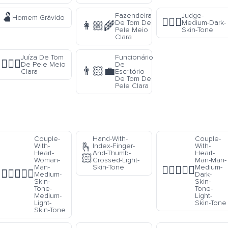
🫃
Fazendeira
Judge-
Homem Grávido
🧑🏾‍⚖️
De Tom De
Medium-Dark-
👩🏼‍🌾
Pele Meio
Skin-Tone
Clara
Juíza De Tom
Funcionário
👩🏼‍⚖️
De Pele Meio
De
👨🏻‍💼
Clara
Escritório
De Tom De
Pele Clara
Couple-
Hand-With-
Couple-
🫰
With-
Index-Finger-
With-
Heart-
And-Thumb-
Heart-
🏻
Woman-
Crossed-Light-
Man-Man-
Man-
Skin-Tone
Medium-
👨🏾‍❤️‍👨🏻
👩🏽‍❤️‍👨🏼
Medium-
Dark-
Skin-
Skin-
Tone-
Tone-
Medium-
Light-
Light-
Skin-Tone
Skin-Tone