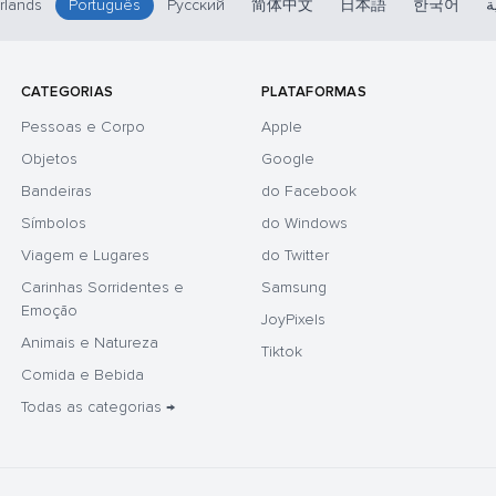
rlands
Português
Русский
简体中文
日本語
한국어
ة
CATEGORIAS
PLATAFORMAS
Pessoas e Corpo
Apple
Objetos
Google
Bandeiras
do Facebook
Símbolos
do Windows
Viagem e Lugares
do Twitter
Carinhas Sorridentes e
Samsung
Emoção
JoyPixels
Animais e Natureza
Tiktok
Comida e Bebida
Todas as categorias →