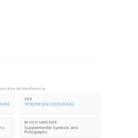
sua área de transferência.
CSS
#x1F6
\1F9D1\1F3FE\200D\1F692
BLOCO UNICODE
ne:
Supplemental Symbols and
Pictographs