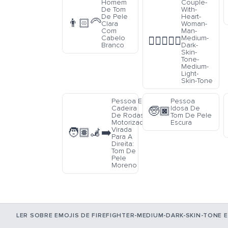
Homem
Couple-
De Tom
With-
De Pele
Heart-
👨🏻‍🦳
Clara
Woman-
Com
Man-
Cabelo
Medium-
👩🏾‍❤️‍👨🏼
Branco
Dark-
Skin-
Tone-
Medium-
Light-
Skin-Tone
Pessoa Em
Pessoa
Cadeira
Idosa De
🧓🏿
De Rodas
Tom De Pele
Motorizada
Escura
Virada
🧑🏽‍🦼‍➡️
Para A
Direita:
Tom De
Pele
Moreno
LER SOBRE EMOJIS DE FIREFIGHTER-MEDIUM-DARK-SKIN-TONE 