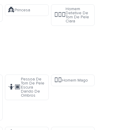
👸
Homem
Princesa
Detetive De
🕵🏻‍♂️
Tom De Pele
Clara
🧙‍♂️
Pessoa De
Homem Mago
Tom De Pele
🤷🏿
Escura
Dando De
Ombros