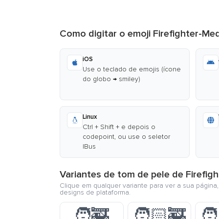
Como digitar o emoji Firefighter-M
iOS
Use o teclado de emojis (ícone
do globo → smiley)
Linux
Ctrl + Shift + e depois o
codepoint, ou use o seletor
IBus
Variantes de tom de pele de Firefi
Clique em qualquer variante para ver a sua página
designs de plataforma.
🧑‍🚒
🧑🏻‍🚒
🧑