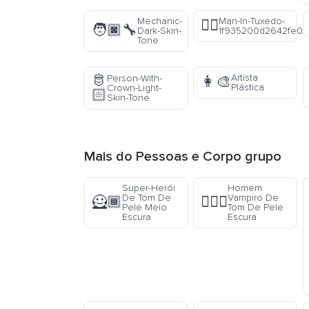
Mechanic-
Man-In-Tuxedo-
🤵‍♂️
🧑🏿‍🔧
Dark-Skin-
1f935200d2642fe0f
Tone
🫅
Artista
Person-With-
👩‍🎨
Plástica
Crown-Light-
🏻
Skin-Tone
Mais do
Pessoas e Corpo
grupo
Super-Herói
Homem
De Tom De
Vampiro De
🦸🏾
🧛🏿‍♂️
Pele Meio
Tom De Pele
Escura
Escura