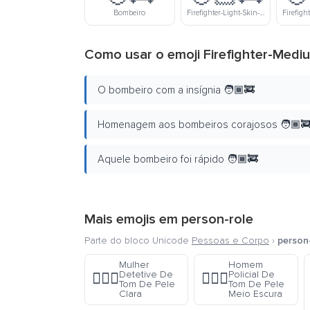
Bombeiro
Firefighter-Light-Skin-Tone
Como usar o emoji Firefighter-Medi
O bombeiro com a insígnia 🧑🏾‍🚒
Homenagem aos bombeiros corajosos 🧑🏾‍
Aquele bombeiro foi rápido 🧑🏾‍🚒
Mais emojis em
person-role
Parte do bloco Unicode
Pessoas e Corpo
›
person
Mulher
Homem
Detetive De
Policial De
🕵🏻‍♀️
👮🏾‍♂️
Tom De Pele
Tom De Pele
Clara
Meio Escura