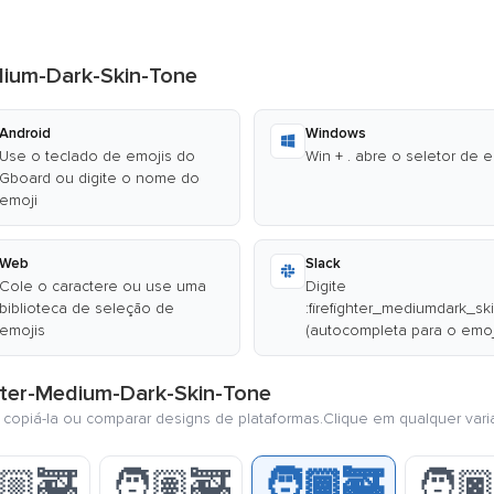
edium-Dark-Skin-Tone
Android
Windows
Use o teclado de emojis do
Win + . abre o seletor de 
Gboard ou digite o nome do
emoji
Web
Slack
Cole o caractere ou use uma
Digite
biblioteca de seleção de
:firefighter_mediumdark_sk
emojis
(autocompleta para o emoj
ghter-Medium-Dark-Skin-Tone
, copiá-la ou comparar designs de plataformas.Clique em qualquer vari
🏼‍🚒
🧑🏽‍🚒
🧑🏾‍🚒
🧑🏿