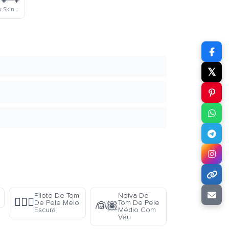
Firefighter-Dark-Skin-Tone
𝕏
Piloto De Tom
Noiva De
👨🏾‍✈️
De Pele Meio
Tom De Pele
👰🏽
Escura
Médio Com
Véu