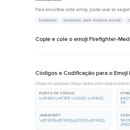
Para encontrar este emoji, pode usar as segui
bombeiro
bombeiro: pele morena escura
c
Copie e cole o emoji Firefighter-Me
Códigos e Codificação para o Emoji
Clique em qualquer código abaixo para copiá-lo para a á
PONTO DE CÓDIGO
HTML
U+1F9D1 U+1F3FE U+200D U+1F692
&#12
58;
JAVASCRIPT
CODI
\u{1F9D1}\u{1F3FE}\u{200D}\u{1F692}
%F0
2%8