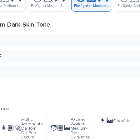
Firefighter-Medium-Light-Skin-Tone
Firefighter-Medium-Skin-Tone
Firefighter-Medium-Dark-Skin-Tone
um-Dark-Skin-Tone

-role
👩‍🏭
Mulher
Factory-
Operária
Astronauta
Worker-
👩🏿‍🚀
🧑🏾‍🏭
De Tom
Medium-
De Pele
Dark-
Escura
Skin-Tone