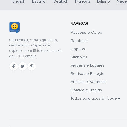
English
Español
Deutsch
Français
Italiano
Nede
NAVEGAR
Pessoas e Corpo
Cada emoji, cada significado,
Bandeiras
cada idioma. Copie, cole,
Objetos
explore — em 15 idiomas e mais
de 3.700 emojis.
Símbolos
Viagens e Lugares
Sorrisos e Emoção
Animais e Natureza
Comida e Bebida
Todos os grupos Unicode →