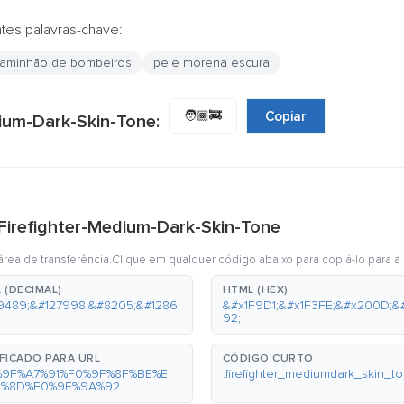
ntes palavras-chave:
aminhão de bombeiros
pele morena escura
🧑🏾‍🚒
Copiar
dium-Dark-Skin-Tone:
 Firefighter-Medium-Dark-Skin-Tone
rea de transferência.Clique em qualquer código abaixo para copiá-lo para a 
 (DECIMAL)
HTML (HEX)
9489;&#127998;&#8205;&#1286
&#x1F9D1;&#x1F3FE;&#x200D;&
92;
FICADO PARA URL
CÓDIGO CURTO
%9F%A7%91%F0%9F%8F%BE%E
:firefighter_mediumdark_skin_to
0%8D%F0%9F%9A%92