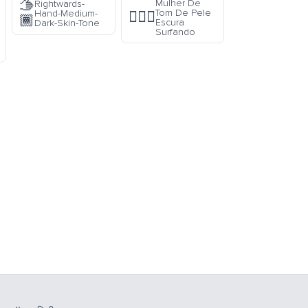
🫱
Mulher De
Rightwards-
Tom De Pele
Hand-Medium-
🏄🏿‍♀️
🏾
Escura
Dark-Skin-Tone
Surfando