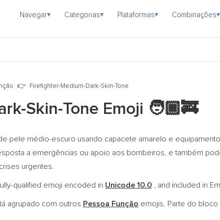
Navegar
Categorias
Plataformas
Combinações
▾
▾
▾
▾
nção
Firefighter-Medium-Dark-Skin-Tone
ark-Skin-Tone Emoji
🧑🏾‍🚒
e pele médio-escuro usando capacete amarelo e equipamento 
sposta a emergências ou apoio aos bombeiros, e também pode 
crises urgentes.
ully-qualified emoji encoded in
Unicode 10.0
, and included in Em
tá agrupado com outros
Pessoa Função
emojis. Parte do bloc