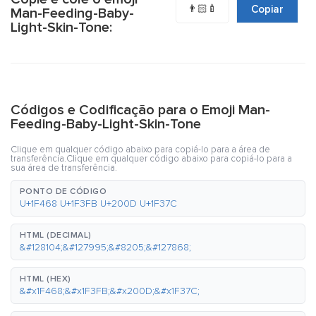
👨🏻‍🍼
Copiar
Man-Feeding-Baby-
Light-Skin-Tone:
Códigos e Codificação para o Emoji Man-
Feeding-Baby-Light-Skin-Tone
Clique em qualquer código abaixo para copiá-lo para a área de
transferência.Clique em qualquer código abaixo para copiá-lo para a
sua área de transferência.
PONTO DE CÓDIGO
U+1F468 U+1F3FB U+200D U+1F37C
HTML (DECIMAL)
&#128104;&#127995;&#8205;&#127868;
HTML (HEX)
&#x1F468;&#x1F3FB;&#x200D;&#x1F37C;