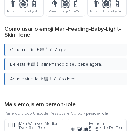
👨🏽‍🍼
👨🏾‍🍼
👨🏿‍🍼
Man-Feeding-Baby-Medium-Skin-Tone
Man-Feeding-Baby-Medium-Dark-Skin-Tone
Man-Feeding-Baby-Dark-Skin-Tone
Como usar o emoji Man-Feeding-Baby-Light-
Skin-Tone
O meu irmão 👨🏻‍🍼 é tão gentil.
Ele está 👨🏻‍🍼 alimentando o seu bebê agora.
Aquele vínculo 👨🏻‍🍼 é tão doce.
Mais emojis em
person-role
Parte do bloco Unicode
Pessoas e Corpo
›
person-role
Man-With-Veil-Medium-
Homem
👰🏾‍♂️
Dark-Skin-Tone
Estudante De Tom
👨🏾‍🎓