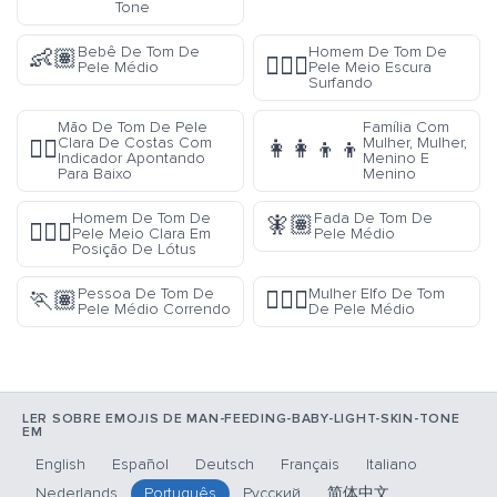
Tone
Bebê De Tom De
Homem De Tom De
👶🏽
🏄🏾‍♂️
Pele Médio
Pele Meio Escura
Surfando
Mão De Tom De Pele
Família Com
Clara De Costas Com
Mulher, Mulher,
👇🏻
👩‍👩‍👦‍👦
Indicador Apontando
Menino E
Para Baixo
Menino
Homem De Tom De
Fada De Tom De
🧚🏽
🧘🏼‍♂️
Pele Meio Clara Em
Pele Médio
Posição De Lótus
Pessoa De Tom De
Mulher Elfo De Tom
🏃🏽
🧝🏽‍♀️
Pele Médio Correndo
De Pele Médio
LER SOBRE EMOJIS DE MAN-FEEDING-BABY-LIGHT-SKIN-TONE
EM
English
Español
Deutsch
Français
Italiano
Nederlands
Português
Русский
简体中文