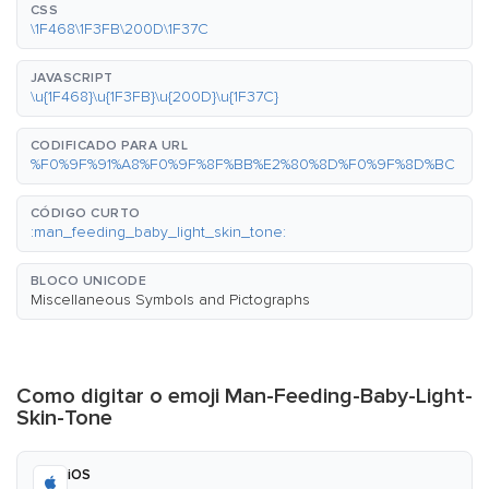
CSS
\1F468\1F3FB\200D\1F37C
JAVASCRIPT
\u{1F468}\u{1F3FB}\u{200D}\u{1F37C}
CODIFICADO PARA URL
%F0%9F%91%A8%F0%9F%8F%BB%E2%80%8D%F0%9F%8D%BC
CÓDIGO CURTO
:man_feeding_baby_light_skin_tone:
BLOCO UNICODE
Miscellaneous Symbols and Pictographs
Como digitar o emoji Man-Feeding-Baby-Light-
Skin-Tone
iOS