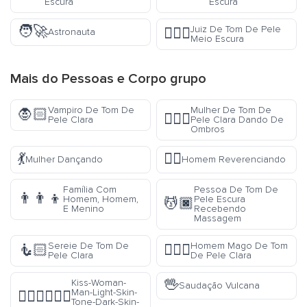
Escura
Escura
🧑‍🚀
Juiz De Tom De Pele
👨🏾‍⚖️
Astronauta
Meio Escura
Mais do
Pessoas e Corpo
grupo
Vampiro De Tom De
Mulher De Tom De
🧛🏻
🤷🏻‍♀️
Pele Clara
Pele Clara Dando De
Ombros
💃
🙇‍♂️
Mulher Dançando
Homem Reverenciando
Família Com
Pessoa De Tom De
👨‍👨‍👦
Homem, Homem,
Pele Escura
💆🏿
E Menino
Recebendo
Massagem
Sereie De Tom De
Homem Mago De Tom
🧜🏻
🧙🏻‍♂️
Pele Clara
De Pele Clara
🖖
Kiss-Woman-
Saudação Vulcana
Man-Light-Skin-
👩🏻‍❤️‍💋‍👨🏿
Tone-Dark-Skin-