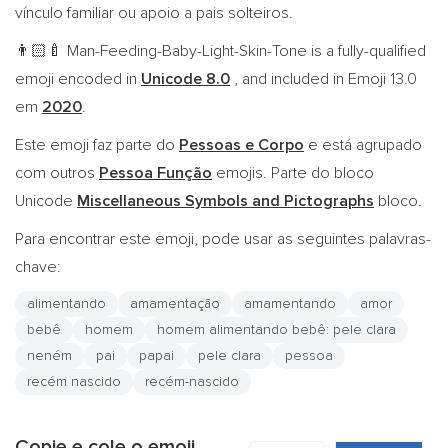
vínculo familiar ou apoio a pais solteiros.
Man-Feeding-Baby-Light-Skin-Tone is a fully-qualified
👨🏻‍🍼
emoji encoded in
Unicode 8.0
, and included in Emoji 13.0
em
2020
.
Este emoji faz parte do
Pessoas e Corpo
e está agrupado
com outros
Pessoa Função
emojis. Parte do bloco
Unicode
Miscellaneous Symbols and Pictographs
bloco.
Para encontrar este emoji, pode usar as seguintes palavras-
chave:
alimentando
amamentação
amamentando
amor
bebê
homem
homem alimentando bebê: pele clara
neném
pai
papai
pele clara
pessoa
recém nascido
recém-nascido
Copie e cole o emoji