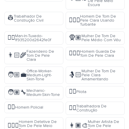
De Pele Meio
Escura
Trabalhador De
Homem De Tom De
👷
👳🏻‍♂️
Construção Civil
Pele Clara Usando
Turbante
Man-In-Tuxedo-
Mulher De Tom De
🤵‍♂️
🧕🏽
1f935200d2642fe0f
Pele Médio Com Véu
Fazendeiro De
Homem Guarda De
💂🏻‍♂️
👨🏻‍🌾
Tom De Pele
Tom De Pele Clara
Clara
Office-Worker-
Mulher De Tom De
🧑🏼‍💼
🤱🏻
Medium-Light-
Pele Clara
Skin-Tone
Amamentando
👩‍✈️
Mechanic-
🧑🏽‍🔧
Pilota
Medium-Skin-Tone
👮‍♂️
Trabalhadora De
👷‍♀️
Homem Policial
Construção
Homem Detetive De
Mulher Artista De
🕵🏾‍♂️
👩🏿‍🎨
Tom De Pele Meio
Tom De Pele