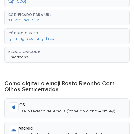
\u{1F606}
CODIFICADO PARA URL
%F0%9F%98%86
CÓDIGO CURTO
:grinning_squinting_face:
BLOCO UNICODE
Emoticons
Como digitar o emoji Rosto Risonho Com
Olhos Semicerrados
iOS
Use o teclado de emojis (ícone do globo → smiley)
Android