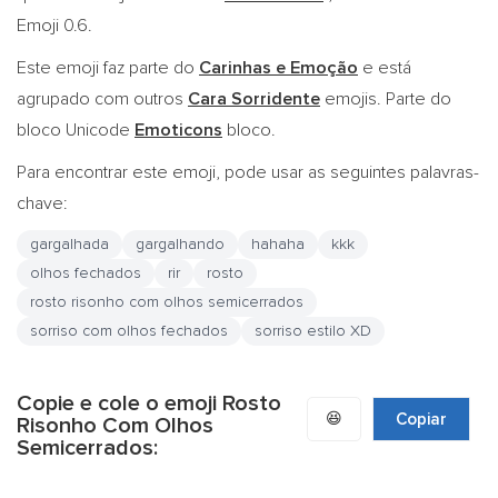
Emoji 0.6.
Este emoji faz parte do
Carinhas e Emoção
e está
agrupado com outros
Cara Sorridente
emojis. Parte do
bloco Unicode
Emoticons
bloco.
Para encontrar este emoji, pode usar as seguintes palavras-
chave:
gargalhada
gargalhando
hahaha
kkk
olhos fechados
rir
rosto
rosto risonho com olhos semicerrados
sorriso com olhos fechados
sorriso estilo XD
Copie e cole o emoji Rosto
😆
Copiar
Risonho Com Olhos
Semicerrados: