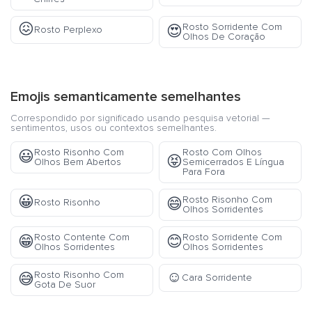
😖
Rosto Sorridente Com
😍
Rosto Perplexo
Olhos De Coração
Emojis semanticamente semelhantes
Correspondido por significado usando pesquisa vetorial —
sentimentos, usos ou contextos semelhantes.
Rosto Risonho Com
Rosto Com Olhos
😃
😝
Olhos Bem Abertos
Semicerrados E Língua
Para Fora
😀
Rosto Risonho Com
😄
Rosto Risonho
Olhos Sorridentes
Rosto Contente Com
Rosto Sorridente Com
😁
😊
Olhos Sorridentes
Olhos Sorridentes
☺️
Rosto Risonho Com
😅
Cara Sorridente
Gota De Suor