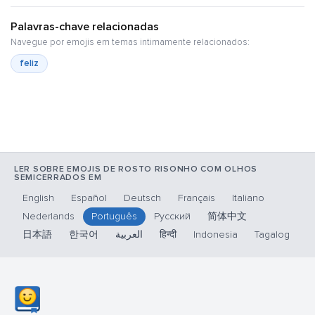
Palavras-chave relacionadas
Navegue por emojis em temas intimamente relacionados:
feliz
LER SOBRE EMOJIS DE ROSTO RISONHO COM OLHOS
SEMICERRADOS EM
English
Español
Deutsch
Français
Italiano
Nederlands
Português
Русский
简体中文
日本語
한국어
العربية
हिन्दी
Indonesia
Tagalog