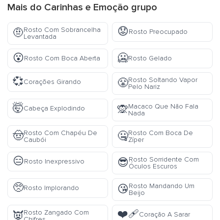
Mais do
Carinhas e Emoção
grupo
😟
Rosto Com Sobrancelha
🤨
Rosto Preocupado
Levantada
😮
🥶
Rosto Com Boca Aberta
Rosto Gelado
💞
Rosto Soltando Vapor
😤
Corações Girando
Pelo Nariz
🤯
Macaco Que Não Fala
🙊
Cabeça Explodindo
Nada
Rosto Com Chapéu De
Rosto Com Boca De
🤠
🤐
Caubói
Zíper
😑
Rosto Sorridente Com
😎
Rosto Inexpressivo
Óculos Escuros
🥺
Rosto Mandando Um
😘
Rosto Implorando
Beijo
❤️‍🩹
Rosto Zangado Com
👿
Coração A Sarar
Chifres