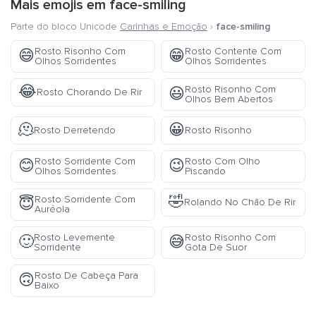
Mais emojis em
face-smiling
Parte do bloco Unicode
Carinhas e Emoção
›
face-smiling
Rosto Risonho Com
Rosto Contente Com
😄
😁
Olhos Sorridentes
Olhos Sorridentes
😂
Rosto Risonho Com
😃
Rosto Chorando De Rir
Olhos Bem Abertos
🫠
😀
Rosto Derretendo
Rosto Risonho
Rosto Sorridente Com
Rosto Com Olho
😊
😉
Olhos Sorridentes
Piscando
🤣
Rosto Sorridente Com
😇
Rolando No Chão De Rir
Auréola
Rosto Levemente
Rosto Risonho Com
🙂
😅
Sorridente
Gota De Suor
Rosto De Cabeça Para
🙃
Baixo