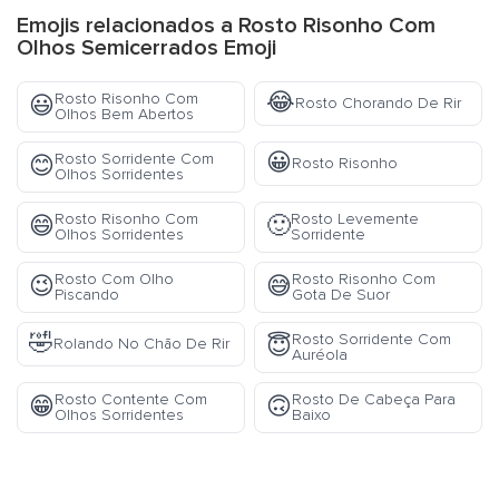
Emojis relacionados a Rosto Risonho Com
Olhos Semicerrados Emoji
😂
Rosto Risonho Com
😃
Rosto Chorando De Rir
Olhos Bem Abertos
😀
Rosto Sorridente Com
😊
Rosto Risonho
Olhos Sorridentes
Rosto Risonho Com
Rosto Levemente
😄
🙂
Olhos Sorridentes
Sorridente
Rosto Com Olho
Rosto Risonho Com
😉
😅
Piscando
Gota De Suor
🤣
Rosto Sorridente Com
😇
Rolando No Chão De Rir
Auréola
Rosto Contente Com
Rosto De Cabeça Para
😁
🙃
Olhos Sorridentes
Baixo