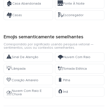
🏚️
🌉
Casa Abandonada
Ponte À Noite
🏘️
🛝
Casas
Escorregador
Emojis semanticamente semelhantes
Correspondido por significado usando pesquisa vetorial —
sentimentos, usos ou contextos semelhantes.
⚠️
🌩️
Sinal De Atenção
Nuvem Com Raio
💡
🔌
Lâmpada
Tomada Elétrica
💛
🔋
Coração Amarelo
Pilha
🧲
Nuvem Com Raio E
⛈️
Ímã
Chuva