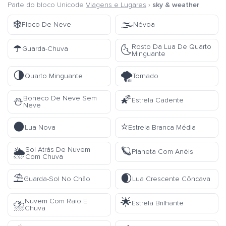
Parte do bloco Unicode
Viagens e Lugares
›
sky & weather
❄️
🌫️
Floco De Neve
Névoa
☂️
Rosto Da Lua De Quarto
🌜
Guarda-Chuva
Minguante
🌗
🌪️
Quarto Minguante
Tornado
🌠
Boneco De Neve Sem
⛄
Estrela Cadente
Neve
🌑
⭐
Lua Nova
Estrela Branca Média
🪐
Sol Atrás De Nuvem
🌦️
Planeta Com Anéis
Com Chuva
⛱️
🌒
Guarda-Sol No Chão
Lua Crescente Côncava
🌟
Nuvem Com Raio E
⛈️
Estrela Brilhante
Chuva