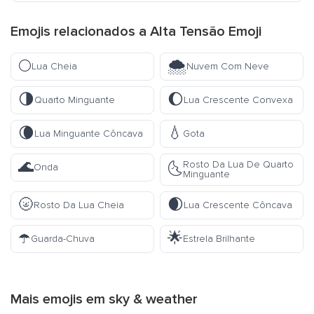
Emojis relacionados a Alta Tensão Emoji
🌕
🌨️
Lua Cheia
Nuvem Com Neve
🌗
🌔
Quarto Minguante
Lua Crescente Convexa
🌘
💧
Lua Minguante Côncava
Gota
🌊
Rosto Da Lua De Quarto
🌜
Onda
Minguante
🌝
🌒
Rosto Da Lua Cheia
Lua Crescente Côncava
☂️
🌟
Guarda-Chuva
Estrela Brilhante
Mais emojis em
sky & weather