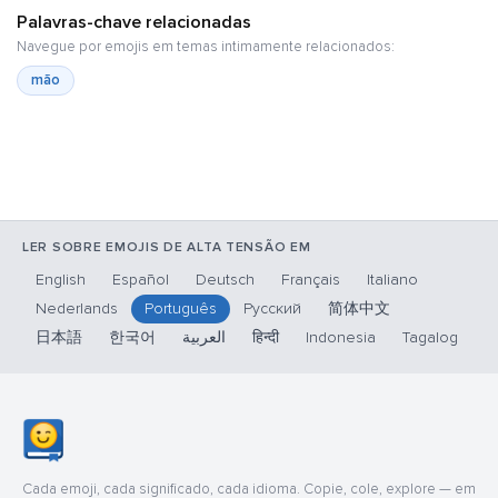
Palavras-chave relacionadas
Navegue por emojis em temas intimamente relacionados:
mão
LER SOBRE EMOJIS DE ALTA TENSÃO EM
English
Español
Deutsch
Français
Italiano
Nederlands
Português
Русский
简体中文
日本語
한국어
العربية
हिन्दी
Indonesia
Tagalog
Cada emoji, cada significado, cada idioma. Copie, cole, explore — em