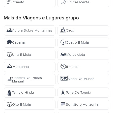
☄️
🌙
Cometa
Lua Crescente
Mais do
Viagens e Lugares
grupo
🌄
🎪
Aurora Sobre Montanhas
Circo
🛖
🕟
Cabana
Quatro E Meia
🕜
🏍️
Uma E Meia
Motocicleta
⛰️
🕚
Montanha
11 Horas
🗺️
Cadeira De Rodas
🦽
Mapa Do Mundo
Manual
🛕
🗼
Templo Hindu
Torre De Tóquio
🕣
🚥
Oito E Meia
Semáforo Horizontal