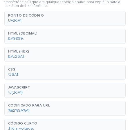
transferência.Clique em qualquer código abaixo para copiá-lo para a
sua área de transferência.
PONTO DE CÓDIGO
U+26A1
HTML (DECIMAL)
&#9889;
HTML (HEX)
&#x26A1;
CSS
\26A1
JAVASCRIPT
\u{26A1}
CODIFICADO PARA URL
%E2%9A%A1
CÓDIGO CURTO
:high_voltage: